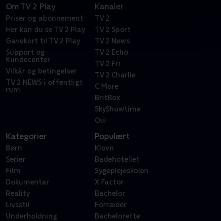
Om TV 2 Play
Kanaler
Priser og abonnement
TV 2
Her kan du se TV 2 Play
TV 2 Sport
Gavekort til TV 2 Play
TV 2 News
Support og
TV 2 Echo
Kundecenter
TV 2 Fri
Vilkår og betingelser
TV 2 Charlie
TV 2 NEWS i offentligt
C More
rum
BritBox
SkyShowtime
Oiii
Kategorier
Populært
Børn
Klovn
Serier
Badehotellet
Film
Sygeplejeskolen
Dokumentar
X Factor
Reality
Bachelor
Livsstil
Forræder
Underholdning
Bachelorette