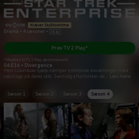
Kræver SkyShowtime
Drama
•
4 sæsoner
•
Prøv TV 2 Play*
*tilkøbes til TV 2 Play abonnement
S4:E16 • Divergence
Med Columbias hjælp kæmper Enterprise-besætningen med
sabotage på deres skib. Samtidig efterforsker de
...
Læs mere
Sæson 1
Sæson 2
Sæson 3
Sæson 4