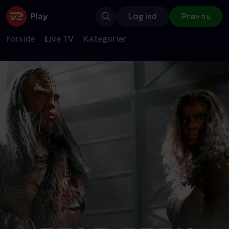
Log ind
Prøv nu
Forside
Live TV
Kategorier