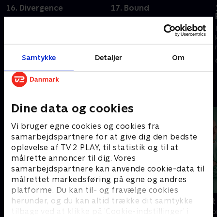
16. Divergence
17. Bound
Med Columbias hjælp kæmper
Archer "får" tre slavekvinder
Enterprise-besætningen med
som tak for at have forhandlet
sabotage på deres skib.
med Orion-syndikatet.
Samtidig efterforsker de Phlox'
6. oktober 2023 • 41 min
Samtykke
Detaljer
Om
kidnapning.
6. oktober 2023 • 40 min
Andre så også
Dine data og cookies
Vi bruger egne cookies og cookies fra
samarbejdspartnere for at give dig den bedste
oplevelse af TV 2 PLAY, til statistik og til at
målrette annoncer til dig. Vores
samarbejdspartnere kan anvende cookie-data til
målrettet markedsføring på egne og andres
platforme. Du kan til- og fravælge cookies
herunder, og du kan altid trække dit samtykke
Happy fucking Pride
Fake Patient
tilbage ved at klikke på ’Cookie-indstillinger’ i
Drama • 1 sæsoner
Drama • 1 sæso