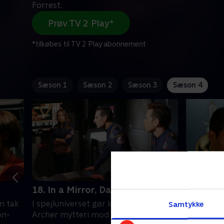
Forrest.
Prøv TV 2 Play*
*tilkøbes til TV 2 Play abonnement
Sæson 1
Sæson 2
Sæson 3
Sæson 4
18. In a Mirror, Darkly - Part 1
19. In a 
m tak
I spejluniverset gør kommandør
I et spej
Samtykke
on-
Archer mytteri mod kaptajn Forrest.
et tholian