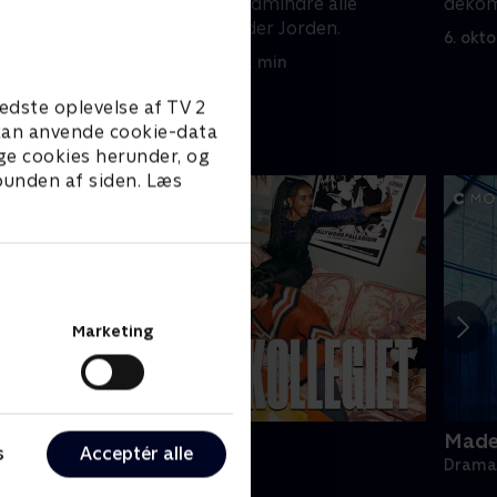
hovedkvarter, medmindre alle
dekom
rumvæsner forlader Jorden.
6. okt
6. oktober 2023 • 41 min
edste oplevelse af TV 2
e kan anvende cookie-data
ge cookies herunder, og
 bunden af siden. Læs
Marketing
ollegiet
Made 
s
Acceptér alle
rama • 1 sæsoner
Drama 