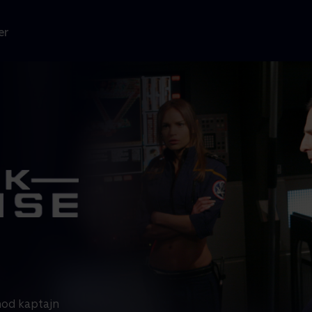
er
mod kaptajn