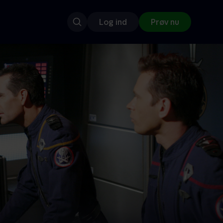
Log ind
Prøv nu