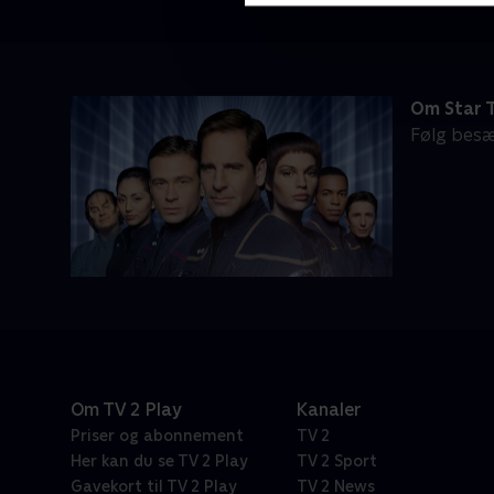
Om Star T
Følg besæ
Om TV 2 Play
Kanaler
Priser og abonnement
TV 2
Her kan du se TV 2 Play
TV 2 Sport
Gavekort til TV 2 Play
TV 2 News