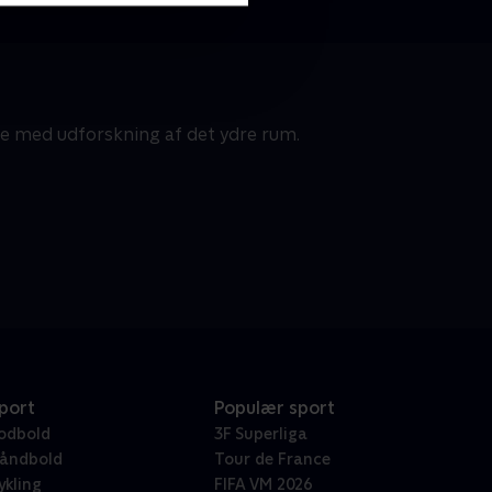
ge med udforskning af det ydre rum.
port
Populær sport
odbold
3F Superliga
åndbold
Tour de France
ykling
FIFA VM 2026