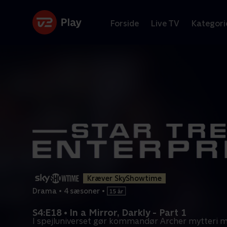
Forside
Live TV
Kategori
Kræver SkyShowtime
Drama
•
4 sæsoner
•
S4:E18 • In a Mirror, Darkly - Part 1
I spejluniverset gør kommandør Archer mytteri 