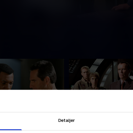
Mirror, Darkly - Part 2
20. Demons
Detaljer
lunivers beslaglægger Archer
En xenofobisk menneskegr
sk rumskib fra det 23.
truer med at underminere 