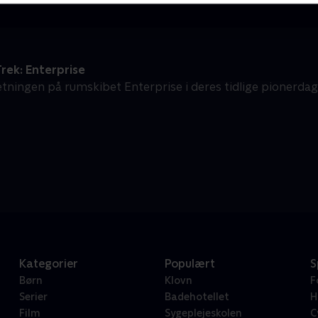
rek: Enterprise
tningen på rumskibet Enterprise i deres tidlige pionerda
Kategorier
Populært
S
Børn
Klovn
F
Serier
Badehotellet
H
Film
Sygeplejeskolen
C