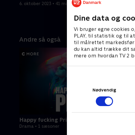
århundre
6. oktober 2023 • 41 min
6. oktober
Dine data og coo
Vi bruger egne cookies o
PLAY, til statistik og ti
Andre så også
til målrettet markedsfør
du kan altid trække dit s
mere om hvordan TV 2 be
Nødvendig
Happy fucking Pride
Drama • 1 sæsoner