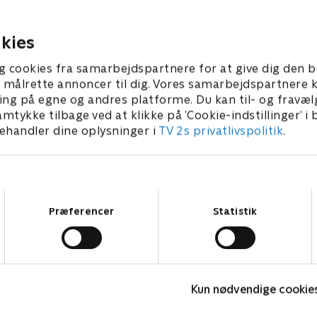
de.
en planetær koalition.
 2023 • 40 min
6. oktober 2023 • 41 min
kies
g cookies fra samarbejdspartnere for at give dig den b
l at målrette annoncer til dig. Vores samarbejdspartner
ing på egne og andres platforme. Du kan til- og fravæl
amtykke tilbage ved at klikke på ’Cookie-indstillinger’ i
handler dine oplysninger i
TV 2s privatlivspolitik
.
Samtykkevalg
Præferencer
Statistik
Fake Patient
K
Kun nødvendige cookie
Drama • 1 sæsoner
D