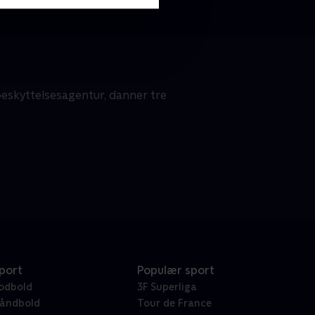
beskyttelsesagentur, danner tre
port
Populær sport
odbold
3F Superliga
åndbold
Tour de France