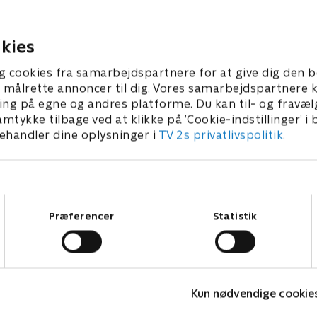
 at få svar på de mystiske
levere stenen til ECCO, men
træerne.
har andre idéer.
kies
ber 2023 • 23 min
20. september 2023 • 24 min
g cookies fra samarbejdspartnere for at give dig den b
l at målrette annoncer til dig. Vores samarbejdspartner
ing på egne og andres platforme. Du kan til- og fravæl
amtykke tilbage ved at klikke på ’Cookie-indstillinger’ i
handler dine oplysninger i
TV 2s privatlivspolitik
.
Samtykkevalg
Præferencer
Statistik
Syng det!
D
Kun nødvendige cookie
Børne-underholdning • 1 sæsoner
B