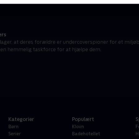
ers
ager, at deres forældre er undercoverspioner for et miljø
en hemmelig taskforce for at hjælpe dem.
Kategorier
Populært
S
Børn
Klovn
F
Serier
Badehotellet
H