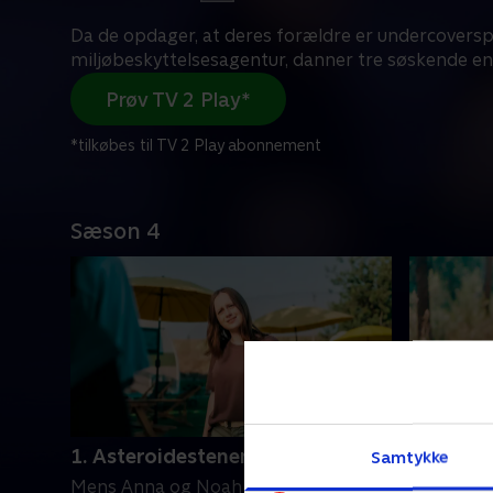
Da de opdager, at deres forældre er undercoversp
miljøbeskyttelsesagentur, danner tre søskende en
Prøv TV 2 Play*
*tilkøbes til TV 2 Play abonnement
Sæson 4
1. Asteroidestenen
2. Amøb
Samtykke
Mens Anna og Noah er væk på en
Spyders s