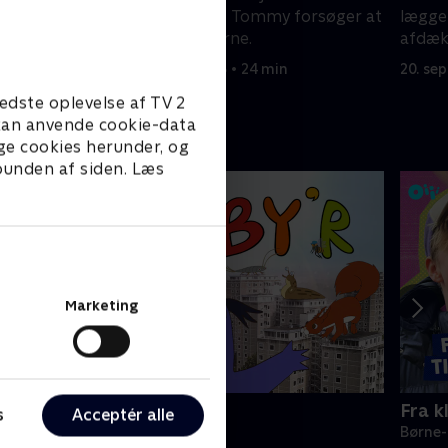
 Marco
mistanke for Mia. Tommy forsøger at
lægge 
imponere vloggerne.
afdæk
20. september 2023 • 24 min
20. se
edste oplevelse af TV 2
e kan anvende cookie-data
ge cookies herunder, og
 bunden af siden. Læs
Marketing
yr i by'r
Fra k
s
Acceptér alle
ørne-underholdning • 1 sæsoner
Børne-