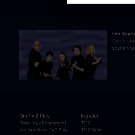
Om Spyd
Da de opd
søskende 
Om TV 2 Play
Kanaler
Priser og abonnement
TV 2
Her kan du se TV 2 Play
TV 2 Sport