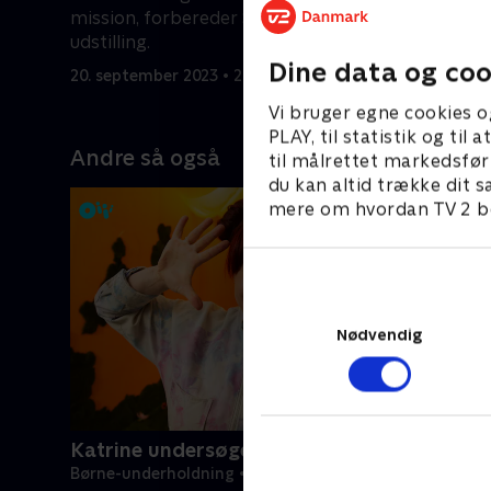
mission, forbereder Spyders sig på en
biolog for
udstilling.
spind på 
Dine data og coo
20. september 2023 • 22 min
20. septem
Vi bruger egne cookies o
PLAY, til statistik og ti
Andre så også
til målrettet markedsfør
du kan altid trække dit s
mere om hvordan TV 2 be
Nødvendig
Katrine undersøger - musik
Børne-underholdning • 1 sæsoner