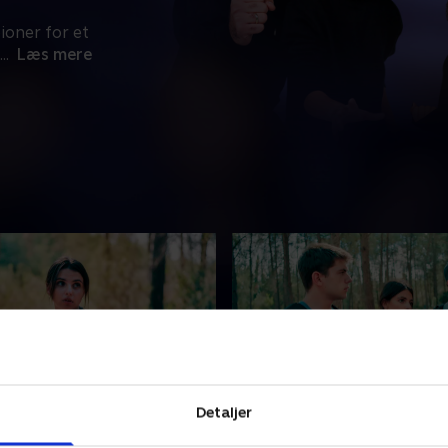
ioner for et
...
Læs mere
Detaljer
erne
3. Samtalen
øger hjælp hos en lokal
Spyders modtager ordrer o