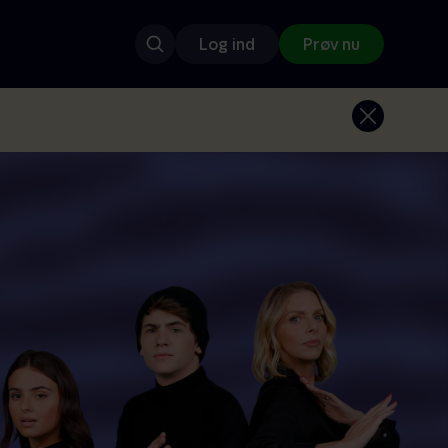
Log ind
Prøv nu