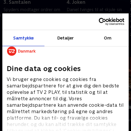
3. Samtalen
4. Joken
Spyders modtager ordrer om
Daniel tvinges til at skjule sin
e
at levere stenen til ECCO, men
mistanke for Mia. Tommy
Marco har andre idéer.
forsøger at imponere
vloggerne.
20. september 2023 • 24 min
20. september 2023 • 24 min
Samtykke
Detaljer
Om
Andre så også
Dine data og cookies
Vi bruger egne cookies og cookies fra
samarbejdspartnere for at give dig den bedste
oplevelse af TV 2 PLAY, til statistik og til at
målrette annoncer til dig. Vores
samarbejdspartnere kan anvende cookie-data til
målrettet markedsføring på egne og andres
Katrine undersøger - musik
Syng det!
platforme. Du kan til- og fravælge cookies
Børne-underholdning • 1 sæsoner
Børne-underhol
herunder, og du kan altid trække dit samtykke
tilbage ved at klikke på ’Cookie-indstillinger’ i