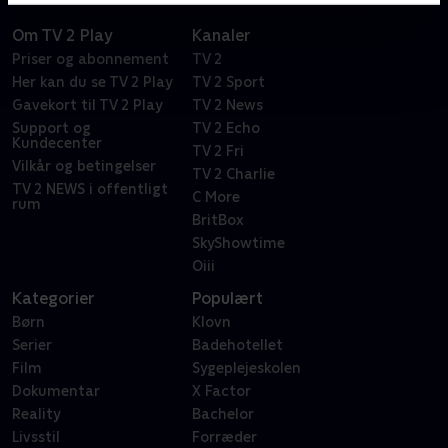
Om TV 2 Play
Kanaler
Priser og abonnement
TV 2
Her kan du se TV 2 Play
TV 2 Sport
Gavekort til TV 2 Play
TV 2 News
Support og
TV 2 Echo
Kundecenter
TV 2 Fri
Vilkår og betingelser
TV 2 Charlie
TV 2 NEWS i offentligt
C More
rum
BritBox
SkyShowtime
Oiii
Kategorier
Populært
Børn
Klovn
Serier
Badehotellet
Film
Sygeplejeskolen
Dokumentar
X Factor
Reality
Bachelor
Livsstil
Forræder