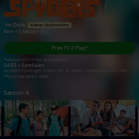
Kræver SkyShowtime
Børn
•
1 sæson
•
Prøv TV 2 Play*
*tilkøbes til TV 2 Play abonnement
S4:E3 • Samtalen
Spyders modtager ordrer om at levere stenen til ECCO, men
Marco har andre idéer.
Sæson 4