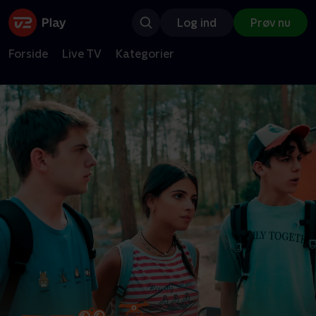
Log ind
Prøv nu
Forside
Live TV
Kategorier