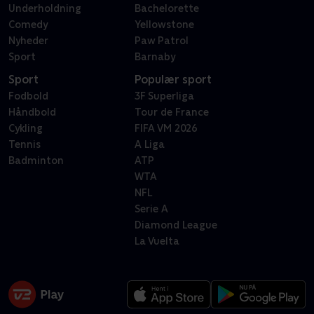
Underholdning
Bachelorette
Comedy
Yellowstone
Nyheder
Paw Patrol
Sport
Barnaby
Sport
Populær sport
Fodbold
3F Superliga
Håndbold
Tour de France
Cykling
FIFA VM 2026
Tennis
A Liga
Badminton
ATP
WTA
NFL
Serie A
Diamond League
La Vuelta