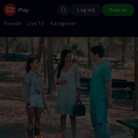
Log ind
Prøv nu
Forside
Live TV
Kategorier