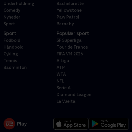
Underholdning
Bachelorette
Comedy
Yellowstone
Nyheder
Paw Patrol
Sport
Barnaby
Sport
Populær sport
Fodbold
3F Superliga
Håndbold
Tour de France
Cykling
FIFA VM 2026
Tennis
A Liga
Badminton
ATP
WTA
NFL
Serie A
Diamond League
La Vuelta