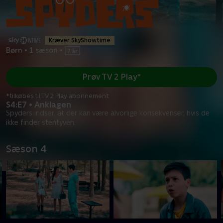
Kræver SkyShowtime
Børn
•
1 sæson
•
Prøv TV 2 Play*
*tilkøbes til TV 2 Play abonnement
S4:E7 • Anklagen
Spyders indser, at der kan være alvorlige konsekvenser, hvis de
ikke finder stentyven.
Sæson 4