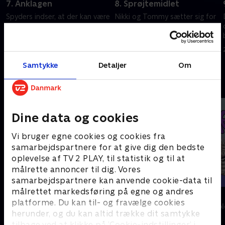
7. Anklagen
8. Sprøjtemidlet
Spyders indser, at der kan være
Nikki og Tommy sætter sig for
alvorlige konsekvenser, hvis de
at bevise Daniels uskyld og
ikke finder stentyven.
falder over nogle nye beviser.
20. september 2023 • 21 min
20. september 2023 • 23 min
Samtykke
Detaljer
Om
Andre så også
Dine data og cookies
Vi bruger egne cookies og cookies fra
samarbejdspartnere for at give dig den bedste
oplevelse af TV 2 PLAY, til statistik og til at
målrette annoncer til dig. Vores
samarbejdspartnere kan anvende cookie-data til
målrettet markedsføring på egne og andres
Katrine undersøger - musik
Dyr i by'r
platforme. Du kan til- og fravælge cookies
Børne-underholdning • 1 sæsoner
Børne-underhol
herunder, og du kan altid trække dit samtykke
tilbage ved at klikke på ’Cookie-indstillinger’ i