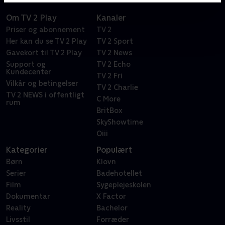
Om TV 2 Play
Kanaler
Priser og abonnement
TV 2
Her kan du se TV 2 Play
TV 2 Sport
Gavekort til TV 2 Play
TV 2 News
Support og
TV 2 Echo
Kundecenter
TV 2 Fri
Vilkår og betingelser
TV 2 Charlie
TV 2 NEWS i offentligt
C More
rum
BritBox
SkyShowtime
Oiii
Kategorier
Populært
Børn
Klovn
Serier
Badehotellet
Film
Sygeplejeskolen
Dokumentar
X Factor
Reality
Bachelor
Livsstil
Forræder