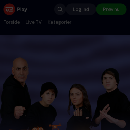
Log ind
Prøv nu
Forside
Live TV
Kategorier