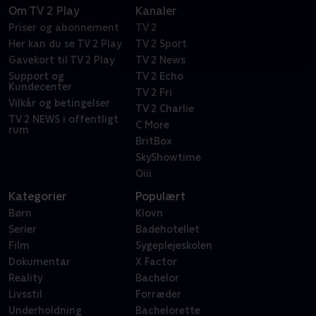
Om TV 2 Play
Kanaler
Priser og abonnement
TV 2
Her kan du se TV 2 Play
TV 2 Sport
Gavekort til TV 2 Play
TV 2 News
Support og
TV 2 Echo
Kundecenter
TV 2 Fri
Vilkår og betingelser
TV 2 Charlie
TV 2 NEWS i offentligt
C More
rum
BritBox
SkyShowtime
Oiii
Kategorier
Populært
Børn
Klovn
Serier
Badehotellet
Film
Sygeplejeskolen
Dokumentar
X Factor
Reality
Bachelor
Livsstil
Forræder
Underholdning
Bachelorette