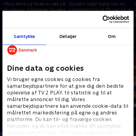
Mens Anna og Noah er væk på
Spyders søger hjælp hos en
en mission, forbereder Spyders
lokal biolog for at få svar på de
sig på en udstilling.
mystiske spind på træerne.
20. september 2023 • 22 min
20. september 2023 • 23 min
Samtykke
Detaljer
Om
Andre så også
Dine data og cookies
Vi bruger egne cookies og cookies fra
samarbejdspartnere for at give dig den bedste
oplevelse af TV 2 PLAY, til statistik og til at
målrette annoncer til dig. Vores
samarbejdspartnere kan anvende cookie-data til
Katrine undersøger - musik
Syng det!
målrettet markedsføring på egne og andres
platforme. Du kan til- og fravælge cookies
Børne-underholdning • 1 sæsoner
Børne-underhol
herunder, og du kan altid trække dit samtykke
tilbage ved at klikke på ’Cookie-indstillinger’ i