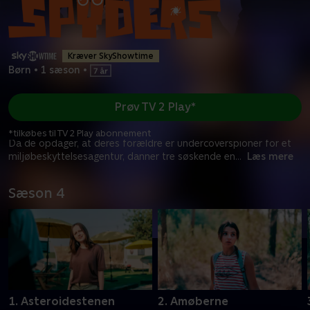
Kræver SkyShowtime
Børn
•
1 sæson
•
Prøv TV 2 Play*
*tilkøbes til TV 2 Play abonnement
Da de opdager, at deres forældre er undercoverspioner for et
miljøbeskyttelsesagentur, danner tre søskende en
...
Læs mere
Sæson 4
1. Asteroidestenen
2. Amøberne