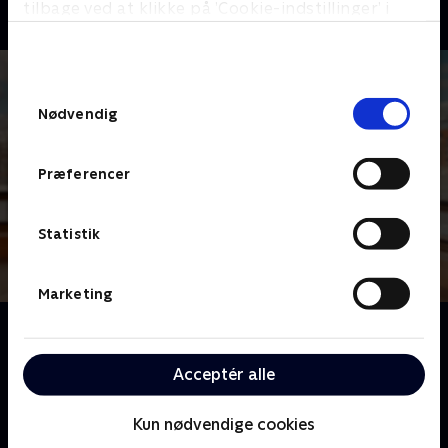
tilbage ved at klikke på ’Cookie-indstillinger’ i
bunden af siden. Læs mere om hvordan TV 2
behandler dine oplysninger i
TV 2s privatlivspolitik
.
Samtykkevalg
Nødvendig
Præferencer
Statistik
Marketing
Om Spørg Charlie
Meyerheim og hans panel af kendte danskere er klar
Acceptér alle
til at dele generøst ud af erfaringer og anekdoter for
at hjælpe danskerne med deres dilemmaer.
Kun nødvendige cookies