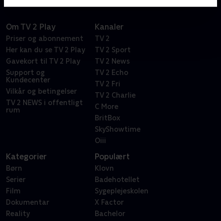
Om TV 2 Play
Kanaler
Priser og abonnement
TV 2
Her kan du se TV 2 Play
TV 2 Sport
Gavekort til TV 2 Play
TV 2 News
Support og
TV 2 Echo
Kundecenter
TV 2 Fri
Vilkår og betingelser
TV 2 Charlie
TV 2 NEWS i offentligt
C More
rum
BritBox
SkyShowtime
Oiii
Kategorier
Populært
Børn
Klovn
Serier
Badehotellet
Film
Sygeplejeskolen
Dokumentar
X Factor
Reality
Bachelor