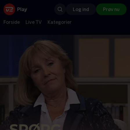
Log ind
Prøv nu
Forside
Live TV
Kategorier