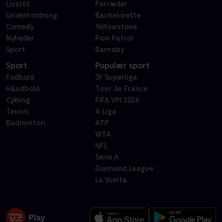
Livsstil
Forræder
Underholdning
Bachelorette
Comedy
Yellowstone
Nyheder
Paw Patrol
Sport
Barnaby
Sport
Populær sport
Fodbold
3F Superliga
Håndbold
Tour de France
Cykling
FIFA VM 2026
Tennis
A Liga
Badminton
ATP
WTA
NFL
Serie A
Diamond League
La Vuelta