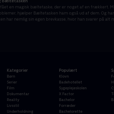
 bæltetasken
r fået en magisk bæltetaske, der er noget af en frækkert. 
problemer, hjælper Bæltetasken ham også ud af dem. Og han
en har nemlig sin egen brevkasse, hvor han svarer på alt m
Kategorier
Populært
S
Børn
Klovn
F
Serier
Badehotellet
H
Film
Sygeplejeskolen
C
Dokumentar
X Factor
T
Reality
Bachelor
B
Livsstil
Forræder
Underholdning
Bachelorette