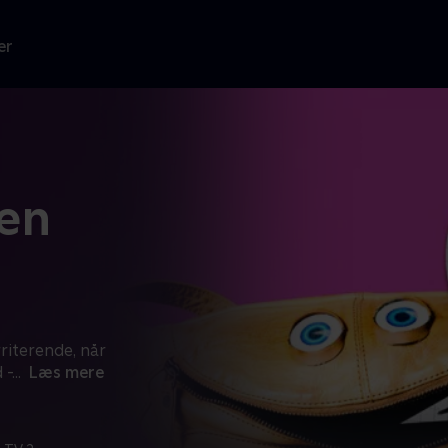
er
en
rriterende, når
 -
...
Læs mere