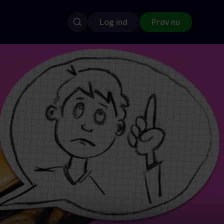
Log ind
Prøv nu