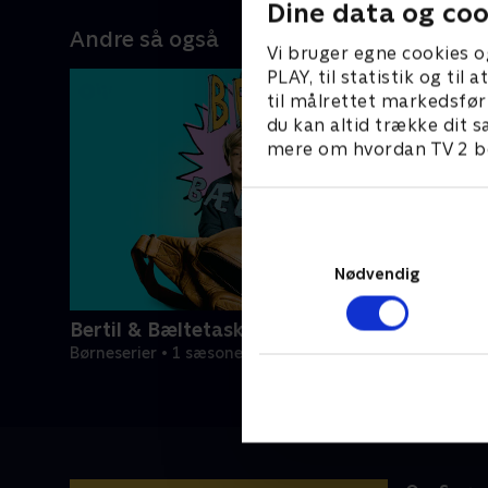
Dine data og coo
Andre så også
Vi bruger egne cookies o
PLAY, til statistik og ti
til målrettet markedsfør
du kan altid trække dit s
mere om hvordan TV 2 be
Nødvendig
Bertil & Bæltetasken
Børneserier • 1 sæsoner