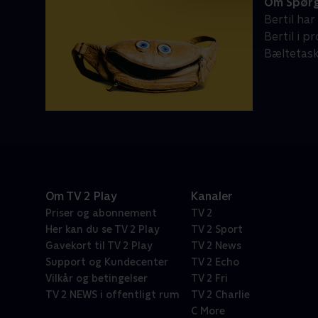
Om Spørg
Bertil ha
Bertil i 
Bæltetask
Om TV 2 Play
Kanaler
Priser og abonnement
TV 2
Her kan du se TV 2 Play
TV 2 Sport
Gavekort til TV 2 Play
TV 2 News
Support og Kundecenter
TV 2 Echo
Vilkår og betingelser
TV 2 Fri
TV 2 NEWS i offentligt rum
TV 2 Charlie
C More