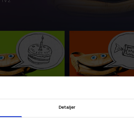
 TV 2.
n
8. Bestik med slik
 42 år er i tvivl om, hvem
Petras bedste veninde leger
ldre er. Men hvorfor i
tiden med en anden, men er 
følger Preben på 42 år
hendes madpakke lugter vir
Detaljer
et med i Bæltetaskens
dårligt?
e?
2021 • 0 min
16. januar 2021 • 1 min