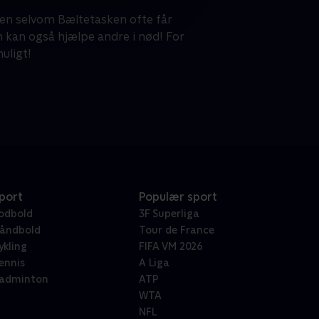
Men selvom Bæltetasken ofte får
 kan også hjælpe andre i nød! For
uligt!
port
Populær sport
odbold
3F Superliga
åndbold
Tour de France
ykling
FIFA VM 2026
ennis
A Liga
adminton
ATP
WTA
NFL