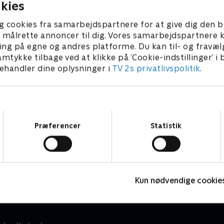
kies
g cookies fra samarbejdspartnere for at give dig den b
l at målrette annoncer til dig. Vores samarbejdspartner
ing på egne og andres platforme. Du kan til- og fravæl
amtykke tilbage ved at klikke på ’Cookie-indstillinger’ i
handler dine oplysninger i
TV 2s privatlivspolitik
.
Samtykkevalg
Præferencer
Statistik
Originalos?
Børneserier • 1 sæsoner
B
Kun nødvendige cookie