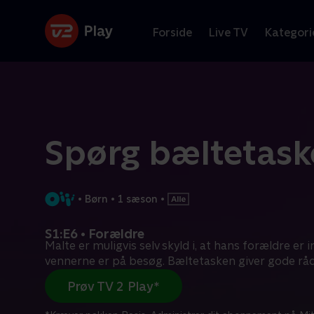
Forside
Live TV
Kategori
Spørg bæltetask
•
Børn
•
1 sæson
•
S1:E6 • Forældre
Malte er muligvis selv skyld i, at hans forældre er i
vennerne er på besøg. Bæltetasken giver gode råd
Prøv TV 2 Play*