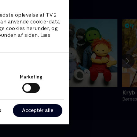
edste oplevelse af TV 2
e kan anvende cookie-data
ge cookies herunder, og
 bunden af siden. Læs
Marketing
Tagkammeraterne
Kryb 
ørneserier • 1 sæsoner
Børnes
s
Acceptér alle