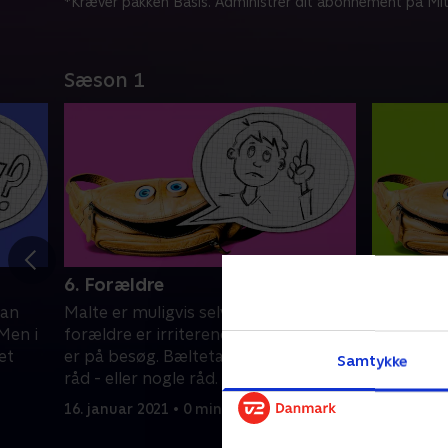
*Kræver pakken Basis. Administrer dit abonnement på Mit
Sæson 1
6. Forældre
7. Prebe
man
Malte er muligvis selv skyld i, at hans
Preben på
 Men i
forældre er irriterende, når vennerne
hans foræ
et
er på besøg. Bæltetasken giver gode
alverden 
Samtykke
råd - eller nogle råd.
overhoved
brevkass
16. januar 2021 • 0 min
16. januar 