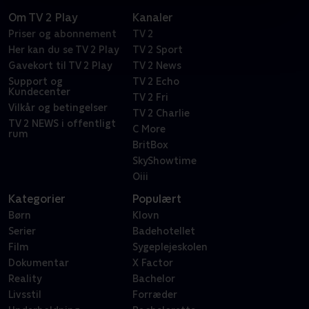
Om TV 2 Play
Kanaler
Priser og abonnement
TV 2
Her kan du se TV 2 Play
TV 2 Sport
Gavekort til TV 2 Play
TV 2 News
Support og
TV 2 Echo
Kundecenter
TV 2 Fri
Vilkår og betingelser
TV 2 Charlie
TV 2 NEWS i offentligt
C More
rum
BritBox
SkyShowtime
Oiii
Kategorier
Populært
Børn
Klovn
Serier
Badehotellet
Film
Sygeplejeskolen
Dokumentar
X Factor
Reality
Bachelor
Livsstil
Forræder