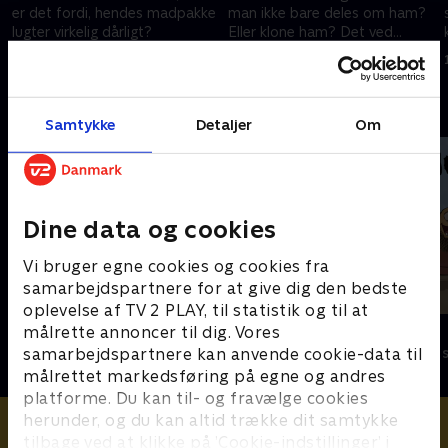
er det fordi, hendes madpakke
man ikke bare deles om ham?
lugter virkelig dårligt?
Eller klone ham? Det ved
Bæltetasken, der har knust
16. januar 2021 • 1 min
16. januar 2021 • 0 min
mange damehjerter, alt om.
Andre så også
Samtykke
Detaljer
Om
Dine data og cookies
Vi bruger egne cookies og cookies fra
samarbejdspartnere for at give dig den bedste
oplevelse af TV 2 PLAY, til statistik og til at
Bertil & Bæltetasken
Originalos?
målrette annoncer til dig. Vores
samarbejdspartnere kan anvende cookie-data til
Børneserier • 1 sæsoner
Børneserier • 1
målrettet markedsføring på egne og andres
platforme. Du kan til- og fravælge cookies
herunder, og du kan altid trække dit samtykke
tilbage ved at klikke på ’Cookie-indstillinger’ i