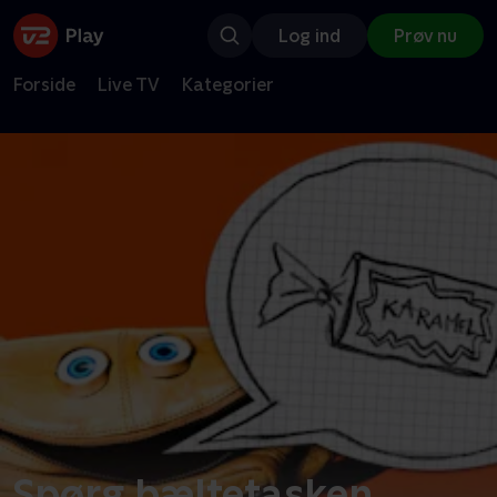
Log ind
Prøv nu
Forside
Live TV
Kategorier
Spørg bæltetasken