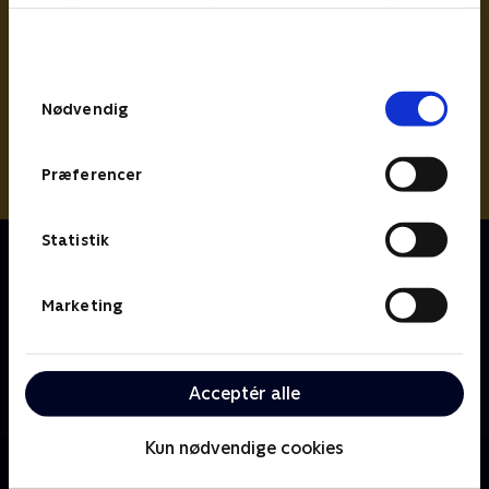
bunden af siden. Læs mere om hvordan TV 2
behandler dine oplysninger i
TV 2s privatlivspolitik
.
Samtykkevalg
Nødvendig
Præferencer
Statistik
Om Spørg bæltetasken
Bertil har fået en magisk bæltetaske, der er noget af
en frækkert. Men selvom Bæltetasken ofte får Bertil i
Marketing
problemer, hjælper Bæltetasken ham også ud af
dem. Og han kan også hjælpe andre i nød! For
Bæltetasken har nemlig sin egen brevkasse, hvor han
Acceptér alle
svarer på alt muligt!
Kun nødvendige cookies