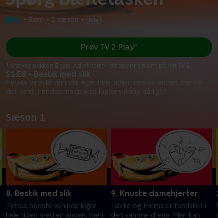
•
Børn
•
1 sæson
•
Prøv TV 2 Play*
*Kræver pakken Basis. Administrer dit abonnement på Mit TV 2.
S1:E8 • Bestik med slik
Petras bedste veninde leger hele tiden med en anden, men er
det fordi, hendes madpakke lugter virkelig dårligt?
Sæson 1
8. Bestik med slik
9. Knuste damehjerter
Petras bedste veninde leger
Lærke og Emma er forelsket i
hele tiden med en anden, men
den samme dreng. Men kan