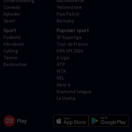
Underholdning
Bachelorette
Comedy
Yellowstone
Nyheder
Paw Patrol
Sport
Barnaby
Sport
Populær sport
Fodbold
3F Superliga
Håndbold
Tour de France
Cykling
FIFA VM 2026
Tennis
A Liga
Badminton
ATP
WTA
NFL
Serie A
Diamond League
La Vuelta