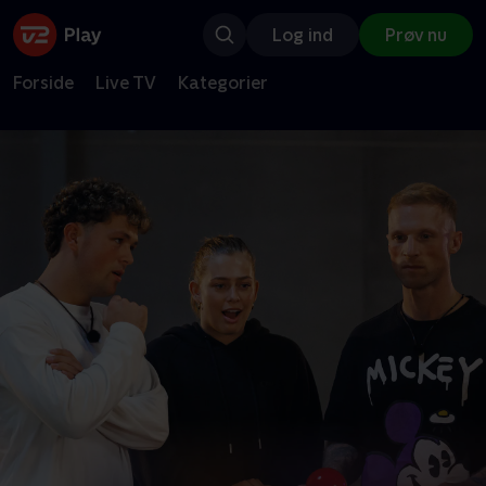
Log ind
Prøv nu
Forside
Live TV
Kategorier