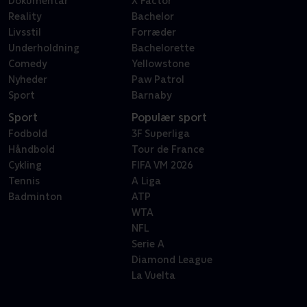
Dokumentar
X Factor
Reality
Bachelor
Livsstil
Forræder
Underholdning
Bachelorette
Comedy
Yellowstone
Nyheder
Paw Patrol
Sport
Barnaby
Sport
Populær sport
Fodbold
3F Superliga
Håndbold
Tour de France
Cykling
FIFA VM 2026
Tennis
A Liga
Badminton
ATP
WTA
NFL
Serie A
Diamond League
La Vuelta