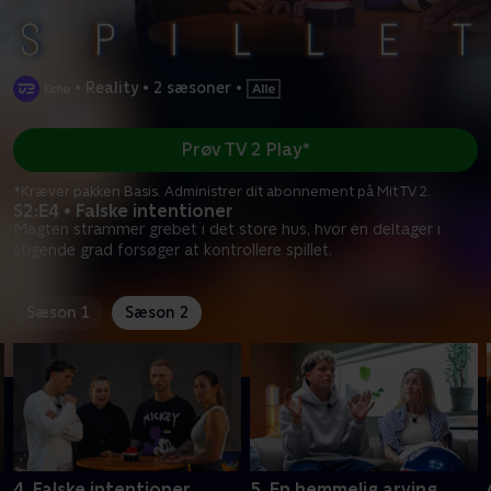
•
Reality
•
2 sæsoner
•
Prøv TV 2 Play*
*Kræver pakken Basis. Administrer dit abonnement på Mit TV 2.
S2:E4 • Falske intentioner
Magten strammer grebet i det store hus, hvor én deltager i
stigende grad forsøger at kontrollere spillet.
Sæson 1
Sæson 2
4. Falske intentioner
5. En hemmelig arving