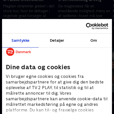
Magten strammer grebet i det
De magtesløse får en
store hus, hvor én deltager i
enestående mulighed, mens en
stigende grad forsøger at
af spillerne i huset må lyve
kontrollere spillet.
dagen lang for at sikre sin
overlevelse.
8. januar 2026 • 30 min
13. januar 2026 • 30 min
Andre så også
Samtykke
Detaljer
Om
Dine data og cookies
Vi bruger egne cookies og cookies fra
samarbejdspartnere for at give dig den bedste
oplevelse af TV 2 PLAY, til statistik og til at
målrette annoncer til dig. Vores
Forræder
Korpset
samarbejdspartnere kan anvende cookie-data til
Reality • 4 sæsoner
Reality • 8 sæso
målrettet markedsføring på egne og andres
platforme. Du kan til- og fravælge cookies