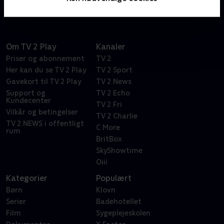
Om TV 2 Play
Kanaler
Priser og abonnement
TV 2
Her kan du se TV 2 Play
TV 2 Sport
Gavekort til TV 2 Play
TV 2 News
Support og
TV 2 Echo
Kundecenter
TV 2 Fri
Vilkår og betingelser
TV 2 Charlie
TV 2 NEWS i offentligt
C More
rum
BritBox
SkyShowtime
Oiii
Kategorier
Populært
Børn
Klovn
Serier
Badehotellet
Film
Sygeplejeskolen