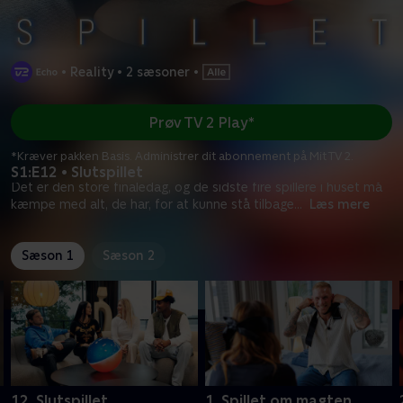
•
Reality
•
2 sæsoner
•
Prøv TV 2 Play*
*Kræver pakken Basis. Administrer dit abonnement på Mit TV 2.
S1:E12 • Slutspillet
Det er den store finaledag, og de sidste fire spillere i huset må
kæmpe med alt, de har, for at kunne stå tilbage
...
Læs mere
Sæson 1
Sæson 2
12. Slutspillet
1. Spillet om magten