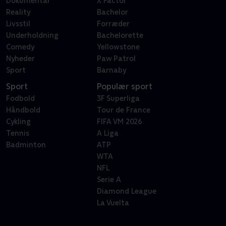
Dokumentar
X Factor
Reality
Bachelor
Livsstil
Forræder
Underholdning
Bachelorette
Comedy
Yellowstone
Nyheder
Paw Patrol
Sport
Barnaby
Sport
Populær sport
Fodbold
3F Superliga
Håndbold
Tour de France
Cykling
FIFA VM 2026
Tennis
A Liga
Badminton
ATP
WTA
NFL
Serie A
Diamond League
La Vuelta