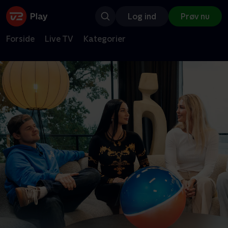
Log ind
Prøv nu
Forside
Live TV
Kategorier