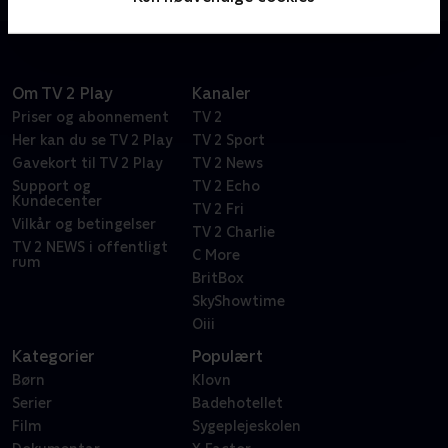
Om TV 2 Play
Kanaler
Priser og abonnement
TV 2
Her kan du se TV 2 Play
TV 2 Sport
Gavekort til TV 2 Play
TV 2 News
Support og
TV 2 Echo
Kundecenter
TV 2 Fri
Vilkår og betingelser
TV 2 Charlie
TV 2 NEWS i offentligt
C More
rum
BritBox
SkyShowtime
Oiii
Kategorier
Populært
Børn
Klovn
Serier
Badehotellet
Film
Sygeplejeskolen