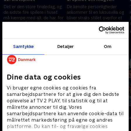
Det er den store finaledag, og
De kendte personligheder
de sidste fire spillere i huset
ankommer til en luksusvilla og
må kæmpe med alt, de har, for
bliver straks stillet overfor et
at kunne stå tilbage med
svært valg.
sejren.
9. april 2025 • 59 min
1. januar 2026 • 62 min
Andre så også
Samtykke
Detaljer
Om
Dine data og cookies
Vi bruger egne cookies og cookies fra
samarbejdspartnere for at give dig den bedste
oplevelse af TV 2 PLAY, til statistik og til at
målrette annoncer til dig. Vores
Forræder
Korpset
samarbejdspartnere kan anvende cookie-data til
Reality • 4 sæsoner
Reality • 8 sæso
målrettet markedsføring på egne og andres
platforme. Du kan til- og fravælge cookies