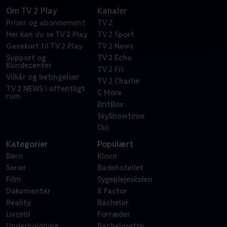
Om TV 2 Play
Kanaler
Priser og abonnement
TV 2
Her kan du se TV 2 Play
TV 2 Sport
Gavekort til TV 2 Play
TV 2 News
Support og
TV 2 Echo
Kundecenter
TV 2 Fri
Vilkår og betingelser
TV 2 Charlie
TV 2 NEWS i offentligt
C More
rum
BritBox
SkyShowtime
Oiii
Kategorier
Populært
Børn
Klovn
Serier
Badehotellet
Film
Sygeplejeskolen
Dokumentar
X Factor
Reality
Bachelor
Livsstil
Forræder
Underholdning
Bachelorette