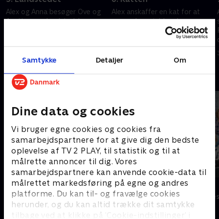
Alex og Anna besøger Ove og
Alex anskaffer en kat for at
Anettes nye landsted, hvor
score pluspoint hos børnene.
Annas nye kæreste Nicolaj
Freddes frokostrutine bliver
også dukker op. Fredde vil
forstyrret af en snakkesalig ny
bygge en golfbunker og
servitrice. .
20. oktober 2023 • 22 min
27. oktober 2023 • 22 min
puttinggreen på grunden
Samtykke
Detaljer
Om
Andre så også
Dine data og cookies
Vi bruger egne cookies og cookies fra
samarbejdspartnere for at give dig den bedste
oplevelse af TV 2 PLAY, til statistik og til at
målrette annoncer til dig. Vores
samarbejdspartnere kan anvende cookie-data til
målrettet markedsføring på egne og andres
Klovn
Sølykken
platforme. Du kan til- og fravælge cookies
Komedie • 11 sæsoner
Komedie • 4 sæ
herunder, og du kan altid trække dit samtykke
tilbage ved at klikke på ’Cookie-indstillinger’ i