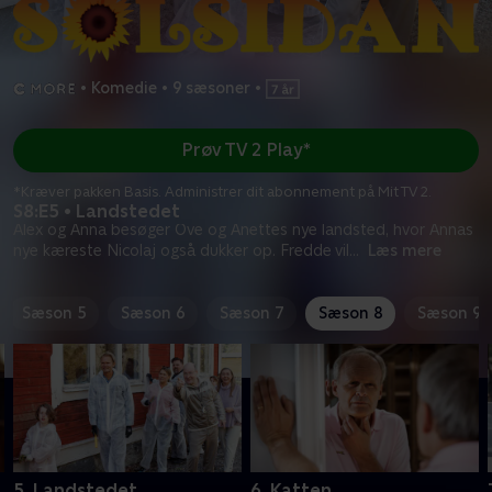
•
Komedie
•
9 sæsoner
•
Prøv TV 2 Play*
*Kræver pakken Basis. Administrer dit abonnement på Mit TV 2.
S8:E5 • Landstedet
Alex og Anna besøger Ove og Anettes nye landsted, hvor Annas
nye kæreste Nicolaj også dukker op. Fredde vil
...
Læs mere
Sæson 5
Sæson 6
Sæson 7
Sæson 8
Sæson 9
5. Landstedet
6. Katten