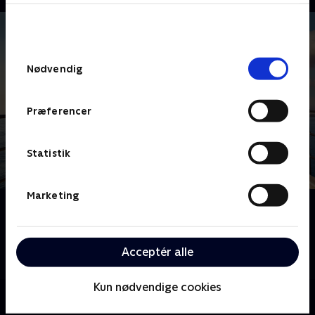
bunden af siden. Læs mere om hvordan TV 2
behandler dine oplysninger i
TV 2s privatlivspolitik
.
Samtykkevalg
Nødvendig
Præferencer
Statistik
Marketing
Om Solsidan
Felix Herngrens utroligt populære prisbelønnede
komedieserie handler om fire venner, der kæmper
Acceptér alle
med livet i en villa og som forældre.
Kun nødvendige cookies