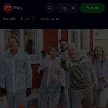
Log ind
Prøv nu
Forside
Live TV
Kategorier