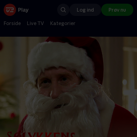
Log ind
Prøv nu
Forside
Live TV
Kategorier