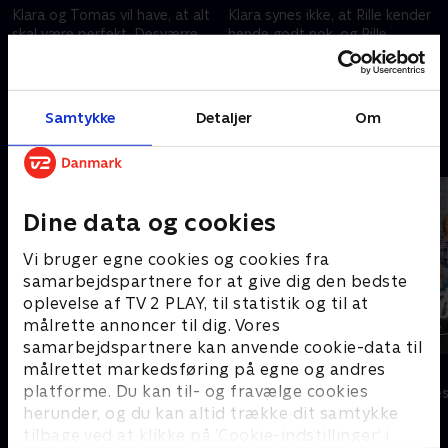
Klara og Tomas vil have, at alt
Klara synes ikke, at Rille kender
skal være perfekt. Desværre
hende godt nok, og Rille
bliver det ikke, som de
begynder at bekymre sig om
drømmer om, og samtidig
sit valg af julegave. Lily synes,
afsløres en uventet
at Robert er fordomsfuld.
1. maj 2023 • 20 min
1. maj 2023 • 22 min
familiehemmelighed.
Samtykke
Detaljer
Om
Andre så også
Dine data og cookies
Vi bruger egne cookies og cookies fra
samarbejdspartnere for at give dig den bedste
oplevelse af TV 2 PLAY, til statistik og til at
målrette annoncer til dig. Vores
samarbejdspartnere kan anvende cookie-data til
målrettet markedsføring på egne og andres
Solsidan
Sølykken
platforme. Du kan til- og fravælge cookies
Komedie • 9 sæsoner
Komedie • 4 sæ
herunder, og du kan altid trække dit samtykke
tilbage ved at klikke på ’Cookie-indstillinger’ i