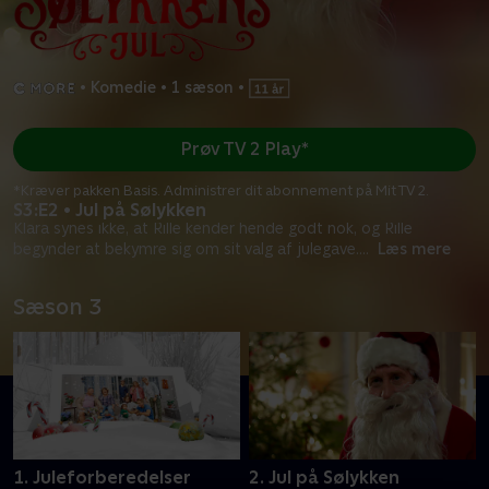
•
Komedie
•
1 sæson
•
Prøv TV 2 Play*
*Kræver pakken Basis. Administrer dit abonnement på Mit TV 2.
S3:E2 • Jul på Sølykken
Klara synes ikke, at Rille kender hende godt nok, og Rille
begynder at bekymre sig om sit valg af julegave.
...
Læs mere
Sæson 3
1. Juleforberedelser
2. Jul på Sølykken