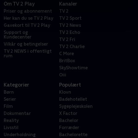
Om TV 2 Play
Kanaler
Priser og abonnement
TV 2
Her kan du se TV 2 Play
TV 2 Sport
Gavekort til TV 2 Play
TV 2 News
Support og
TV 2 Echo
Kundecenter
TV 2 Fri
Vilkår og betingelser
TV 2 Charlie
TV 2 NEWS i offentligt
C More
rum
BritBox
SkyShowtime
Oiii
Kategorier
Populært
Børn
Klovn
Serier
Badehotellet
Film
Sygeplejeskolen
Dokumentar
X Factor
Reality
Bachelor
Livsstil
Forræder
Underholdning
Bachelorette