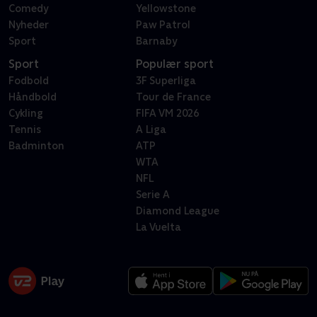
Comedy
Yellowstone
Nyheder
Paw Patrol
Sport
Barnaby
Sport
Populær sport
Fodbold
3F Superliga
Håndbold
Tour de France
Cykling
FIFA VM 2026
Tennis
A Liga
Badminton
ATP
WTA
NFL
Serie A
Diamond League
La Vuelta