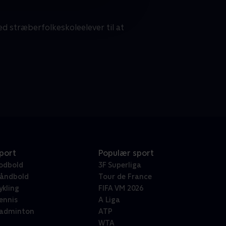
d stræberfolkeskoleelever til at
port
Populær sport
odbold
3F Superliga
åndbold
Tour de France
ykling
FIFA VM 2026
ennis
A Liga
adminton
ATP
WTA