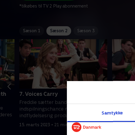
*tilkøbes til TV 2 Play abonnement
Sæson 1
Sæson 2
Sæson 3
ith
7. Voices Carry
8. I Put 
Freddie sætter bandets
Summer bl
ye
indspilningschance med en
synge god
Samtykke
deres
indflydelsesrig producer på spil.
rektor Mul
15. marts 2023 • 21 min
15. marts 