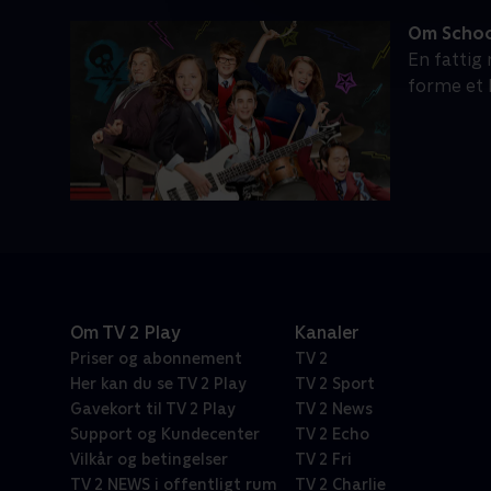
Om Schoo
En fattig
forme et
Om TV 2 Play
Kanaler
Priser og abonnement
TV 2
Her kan du se TV 2 Play
TV 2 Sport
Gavekort til TV 2 Play
TV 2 News
Support og Kundecenter
TV 2 Echo
Vilkår og betingelser
TV 2 Fri
TV 2 NEWS i offentligt rum
TV 2 Charlie