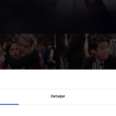
a Spell on You
9. Truckin'
iver hypnotiseret til at
Zack starter en food truck o
t. Drengene hypnotiserer
pludselig i konkurrence med 
Detaljer
lins.
Justins food truck.
2023 • 21 min
15. marts 2023 • 21 min