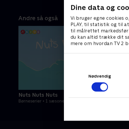
Dine data og coo
Andre så også
Vi bruger egne cookies o
PLAY, til statistik og ti
til målrettet markedsfør
du kan altid trække dit s
mere om hvordan TV 2 be
Nødvendig
Nuts Nuts Nuts
Børneserier • 1 sæsoner