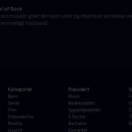
l of Rock
 rockmusiker giver den som vikar og inspirerer en klasse me
 hemmeligt rockband.
Kategorier
Populært
S
Børn
Klovn
F
Serier
Badehotellet
H
Film
Sygeplejeskolen
C
Dokumentar
X Factor
T
Reality
Bachelor
B
Livsstil
Forræder