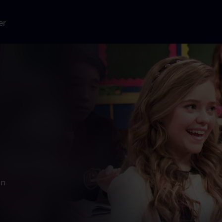
er
en