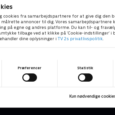
kies
g cookies fra samarbejdspartnere for at give dig den b
l at målrette annoncer til dig. Vores samarbejdspartner
ing på egne og andres platforme. Du kan til- og fravæl
amtykke tilbage ved at klikke på ’Cookie-indstillinger’ i
handler dine oplysninger i
TV 2s privatlivspolitik
.
Samtykkevalg
Præferencer
Statistik
Mira og Marie
M
Børneserier • 1 sæsoner
B
Kun nødvendige cookie