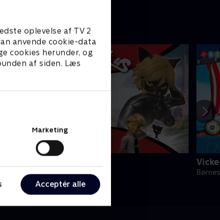
edste oplevelse af TV 2
e kan anvende cookie-data
ge cookies herunder, og
 bunden af siden. Læs
Marketing
iraculous
Vicke
ørneserier • 3 sæsoner
Børnes
s
Acceptér alle