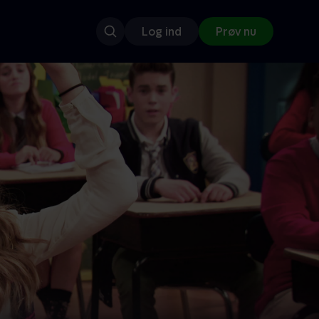
Log ind
Prøv nu