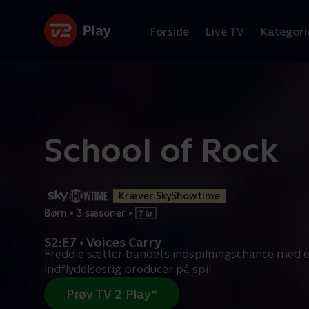
Forside
Live TV
Kategori
School of Rock
Kræver SkyShowtime
Børn
•
3 sæsoner
•
S2:E7 • Voices Carry
Freddie sætter bandets indspilningschance med 
indflydelsesrig producer på spil.
Prøv TV 2 Play*