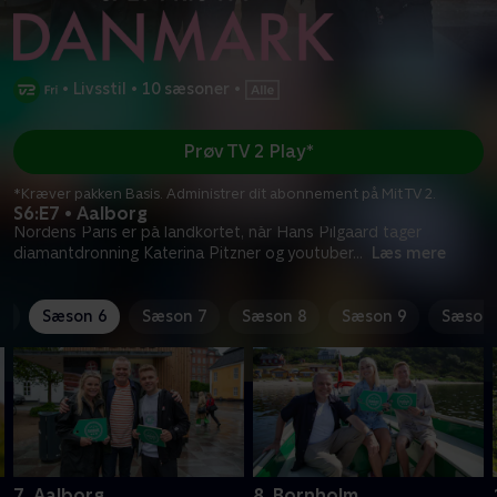
•
Livsstil
•
10 sæsoner
•
Prøv TV 2 Play*
*Kræver pakken Basis. Administrer dit abonnement på Mit TV 2.
S6:E7 • Aalborg
Nordens Paris er på landkortet, når Hans Pilgaard tager
diamantdronning Katerina Pitzner og youtuber
...
Læs mere
5
Sæson 6
Sæson 7
Sæson 8
Sæson 9
Sæson 
7. Aalborg
8. Bornholm