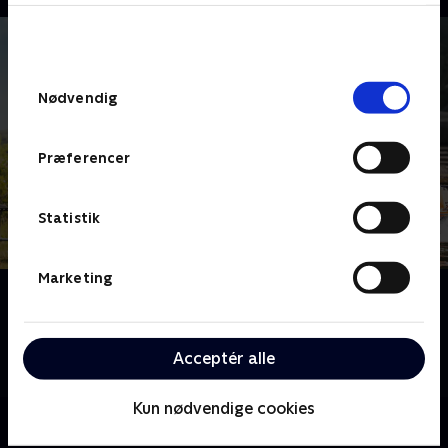
bunden af siden. Læs mere om hvordan TV 2
behandler dine oplysninger i
TV 2s privatlivspolitik
.
Samtykkevalg
Nødvendig
Præferencer
Statistik
Marketing
Om Sæt pris på Danmark
Hans Pilgaard inviterer to kendte danskere på tur og
kommer rundt i hele Danmark, når der skal gættes
Acceptér alle
priser på oplevelser.
Kun nødvendige cookies