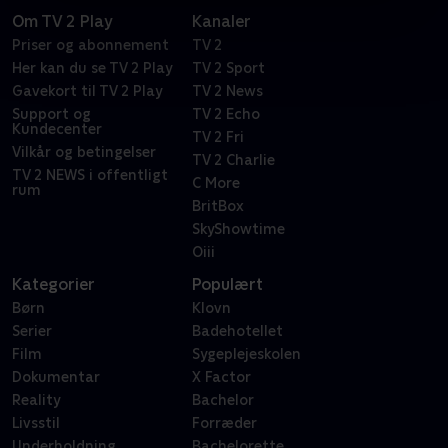
Om TV 2 Play
Kanaler
Priser og abonnement
TV 2
Her kan du se TV 2 Play
TV 2 Sport
Gavekort til TV 2 Play
TV 2 News
Support og
TV 2 Echo
Kundecenter
TV 2 Fri
Vilkår og betingelser
TV 2 Charlie
TV 2 NEWS i offentligt
C More
rum
BritBox
SkyShowtime
Oiii
Kategorier
Populært
Børn
Klovn
Serier
Badehotellet
Film
Sygeplejeskolen
Dokumentar
X Factor
Reality
Bachelor
Livsstil
Forræder
Underholdning
Bachelorette