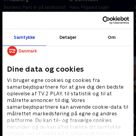
Nordens Paris er på landkortet,
Hans Pilgaard tager
når Hans Pilgaard tager
kæresteparret skuespiller
t
diamantdronning Katerina
Albert Rosin Harson og
Pitzner og youtuber Rasmus
skolelærer og professionel
Brohave med til Aalborg.
danser Jenna Bagge med til
14. september 2022 • 30 min
21. september 2022 • 29 min
solskinsøen, Bornholm.
Samtykke
Detaljer
Om
Andre så også
Dine data og cookies
Vi bruger egne cookies og cookies fra
samarbejdspartnere for at give dig den bedste
oplevelse af TV 2 PLAY, til statistik og til at
målrette annoncer til dig. Vores
samarbejdspartnere kan anvende cookie-data til
målrettet markedsføring på egne og andres
Linde på Langeland
Beliggenhed,
platforme. Du kan til- og fravælge cookies
beliggenhed
Livsstil • 5 sæsoner
herunder, og du kan altid trække dit samtykke
Livsstil • 18 sæ
tilbage ved at klikke på ’Cookie-indstillinger’ i