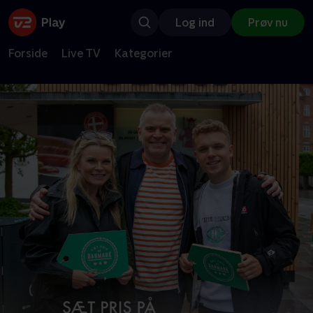
Log ind
Prøv nu
Forside
Live TV
Kategorier