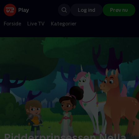
Log ind
Prøv nu
Forside
Live TV
Kategorier
Ridderprinsessen Nella