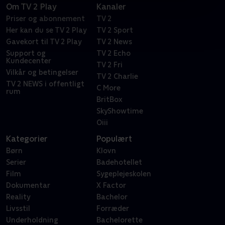
Om TV 2 Play
Kanaler
Priser og abonnement
TV 2
Her kan du se TV 2 Play
TV 2 Sport
Gavekort til TV 2 Play
TV 2 News
Support og
TV 2 Echo
Kundecenter
TV 2 Fri
Vilkår og betingelser
TV 2 Charlie
TV 2 NEWS i offentligt
C More
rum
BritBox
SkyShowtime
Oiii
Kategorier
Populært
Børn
Klovn
Serier
Badehotellet
Film
Sygeplejeskolen
Dokumentar
X Factor
Reality
Bachelor
Livsstil
Forræder
Underholdning
Bachelorette