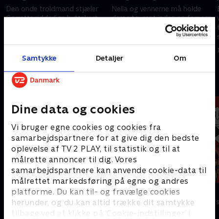
Den onde troldmand stjæler
Nella og vennerne må holde
Garretts ridderlige byttekort
deres tøj rent inden en fornem
inden den store
fest, men det er sværere end
byttekorsbegivenhed, og Nella
det lyder. // Nella ledsager
er stærkt opsat på at få dem
Snepust afsted forr at finde en
15. januar 2022 • 21 min
15. januar 2022 • 21 min
tilbage.
ønskebrønd.
Samtykke
Detaljer
Om
Andre så også
Dine data og cookies
Vi bruger egne cookies og cookies fra
samarbejdspartnere for at give dig den bedste
oplevelse af TV 2 PLAY, til statistik og til at
målrette annoncer til dig. Vores
samarbejdspartnere kan anvende cookie-data til
målrettet markedsføring på egne og andres
Monstermaling
Miraculous
platforme. Du kan til- og fravælge cookies
herunder, og du kan altid trække dit samtykke
Børneserier • 1 sæsoner
Børneserier • 3
tilbage ved at klikke på ’Cookie-indstillinger’ i