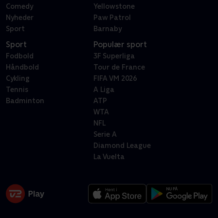
Comedy
Yellowstone
Nyheder
Paw Patrol
Sport
Barnaby
Sport
Populær sport
Fodbold
3F Superliga
Håndbold
Tour de France
Cykling
FIFA VM 2026
Tennis
A Liga
Badminton
ATP
WTA
NFL
Serie A
Diamond League
La Vuelta