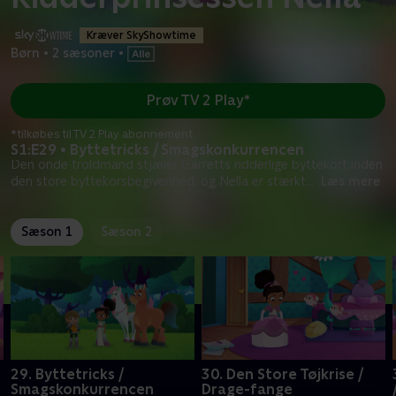
Kræver SkyShowtime
Børn
•
2 sæsoner
•
Prøv TV 2 Play*
*tilkøbes til TV 2 Play abonnement
S1:E29 • Byttetricks / Smagskonkurrencen
Den onde troldmand stjæler Garretts ridderlige byttekort inden
den store byttekorsbegivenhed, og Nella er stærkt
...
Læs mere
Sæson 1
Sæson 2
29. Byttetricks /
30. Den Store Tøjkrise /
Smagskonkurrencen
Drage-fange