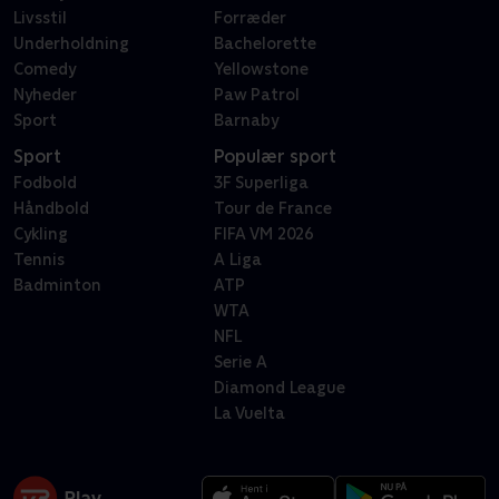
Livsstil
Forræder
Underholdning
Bachelorette
Comedy
Yellowstone
Nyheder
Paw Patrol
Sport
Barnaby
Sport
Populær sport
Fodbold
3F Superliga
Håndbold
Tour de France
Cykling
FIFA VM 2026
Tennis
A Liga
Badminton
ATP
WTA
NFL
Serie A
Diamond League
La Vuelta