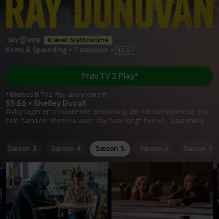
Kræver SkyShowtime
Krimi & Spænding
•
7 sæsoner
•
Prøv TV 2 Play*
*tilkøbes til TV 2 Play abonnement
S5:E6 • Shelley Duvall
Abby tager en chokerende beslutning, der får konsekvenser for
hele familien. Winslow viser Ray, hvor langt hun vil
...
Læs mere
Sæson 3
Sæson 4
Sæson 5
Sæson 6
Sæson 7