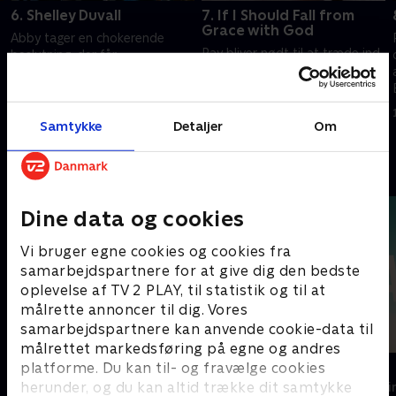
6. Shelley Duvall
7. If I Should Fall from
Grace with God
Abby tager en chokerende
Ray bliver nødt til at træde ind
beslutning, der får
og redde Mickey fra sig selv.
konsekvenser for hele familien.
Terry vender tilbage til LA med
Winslow viser Ray, hvor langt
en frygtelig indrømmelse. Daryll
hun vil gå for at beskytte sit
1. juli 2021 • 49 min
og Mickey kommer op at
imperium.
Samtykke
Detaljer
Om
1. juli 2021 • 50 min
skændes.
Andre så også
Dine data og cookies
Vi bruger egne cookies og cookies fra
samarbejdspartnere for at give dig den bedste
oplevelse af TV 2 PLAY, til statistik og til at
målrette annoncer til dig. Vores
samarbejdspartnere kan anvende cookie-data til
målrettet markedsføring på egne og andres
Top Dog
The Au Pair
platforme. Du kan til- og fravælge cookies
herunder, og du kan altid trække dit samtykke
Krimi & Spænding • 1 sæsoner
Krimi & Spændi