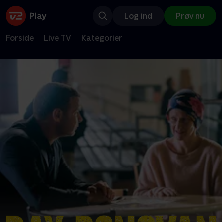
Log ind
Prøv nu
Forside
Live TV
Kategorier