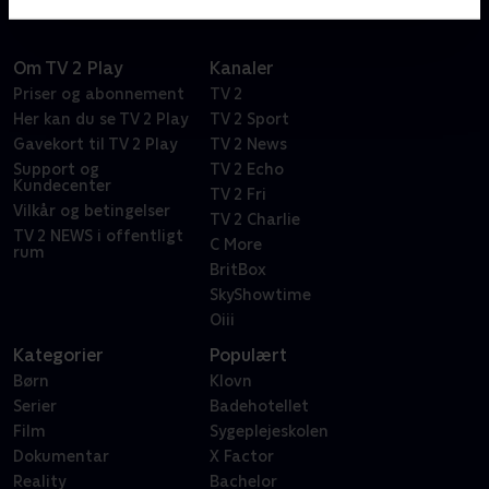
Om TV 2 Play
Kanaler
Priser og abonnement
TV 2
Her kan du se TV 2 Play
TV 2 Sport
Gavekort til TV 2 Play
TV 2 News
Support og
TV 2 Echo
Kundecenter
TV 2 Fri
Vilkår og betingelser
TV 2 Charlie
TV 2 NEWS i offentligt
C More
rum
BritBox
SkyShowtime
Oiii
Kategorier
Populært
Børn
Klovn
Serier
Badehotellet
Film
Sygeplejeskolen
Dokumentar
X Factor
Reality
Bachelor