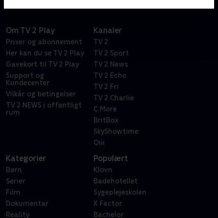
Om TV 2 Play
Kanaler
Priser og abonnement
TV 2
Her kan du se TV 2 Play
TV 2 Sport
Gavekort til TV 2 Play
TV 2 News
Support og
TV 2 Echo
Kundecenter
TV 2 Fri
Vilkår og betingelser
TV 2 Charlie
TV 2 NEWS i offentligt
C More
rum
BritBox
SkyShowtime
Oiii
Kategorier
Populært
Børn
Klovn
Serier
Badehotellet
Film
Sygeplejeskolen
Dokumentar
X Factor
Reality
Bachelor