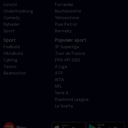
Livsstil
Forræder
Underholdning
Bachelorette
Comedy
Yellowstone
Nyheder
Paw Patrol
Sport
Barnaby
Sport
Populær sport
Fodbold
3F Superliga
Håndbold
Tour de France
Cykling
FIFA VM 2026
Tennis
A Liga
Badminton
ATP
WTA
NFL
Serie A
Diamond League
La Vuelta