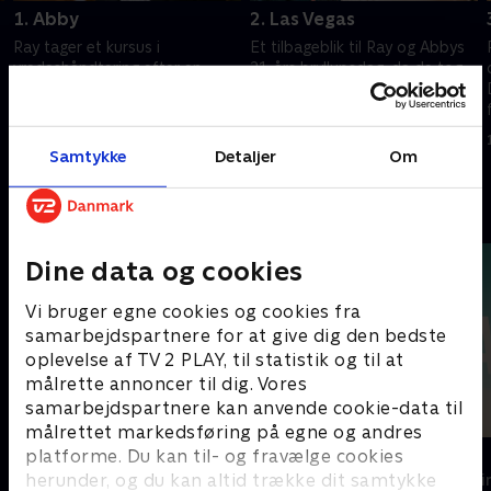
1. Abby
2. Las Vegas
Ray tager et kursus i
Et tilbageblik til Ray og Abbys
vredeshåndtering efter en
21-års bryllupsdag, da de tog
familietragedie får ham til at
til Vegas for at se Damons
starte et slagsmål på en bar.
første tv-transmitterede kamp.
Mickey, Bunchy og Daryll gør
Ray får en ny opgave.
1. juli 2021 • 51 min
1. juli 2021 • 50 min
klar til bryllup.
Samtykke
Detaljer
Om
Andre så også
Dine data og cookies
Vi bruger egne cookies og cookies fra
samarbejdspartnere for at give dig den bedste
oplevelse af TV 2 PLAY, til statistik og til at
målrette annoncer til dig. Vores
samarbejdspartnere kan anvende cookie-data til
målrettet markedsføring på egne og andres
Top Dog
The Au Pair
platforme. Du kan til- og fravælge cookies
herunder, og du kan altid trække dit samtykke
Krimi & Spænding • 1 sæsoner
Krimi & Spændi