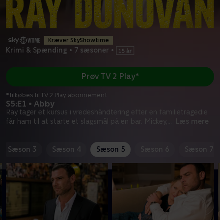
Kræver SkyShowtime
Krimi & Spænding
•
7 sæsoner
•
Prøv TV 2 Play*
*tilkøbes til TV 2 Play abonnement
S5:E1 • Abby
Ray tager et kursus i vredeshåndtering efter en familietragedie
får ham til at starte et slagsmål på en bar. Mickey,
...
Læs mere
Sæson 3
Sæson 4
Sæson 5
Sæson 6
Sæson 7