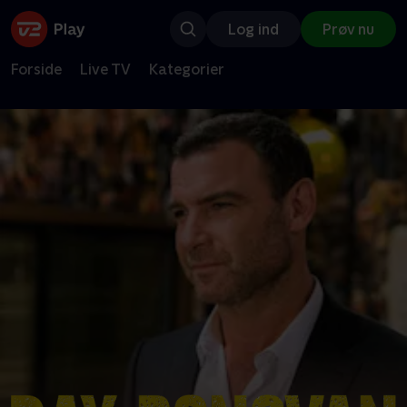
Log ind
Prøv nu
Forside
Live TV
Kategorier