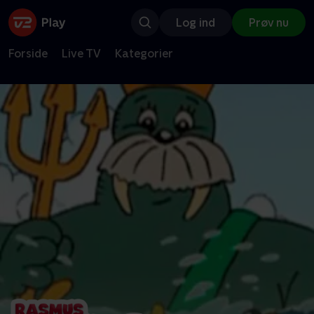
Log ind
Prøv nu
Forside
Live TV
Kategorier