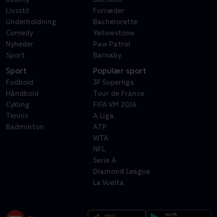
Livsstil
Forræder
Underholdning
Bachelorette
Comedy
Yellowstone
Nyheder
Paw Patrol
Sport
Barnaby
Sport
Populær sport
Fodbold
3F Superliga
Håndbold
Tour de France
Cykling
FIFA VM 2026
Tennis
A Liga
Badminton
ATP
WTA
NFL
Serie A
Diamond League
La Vuelta