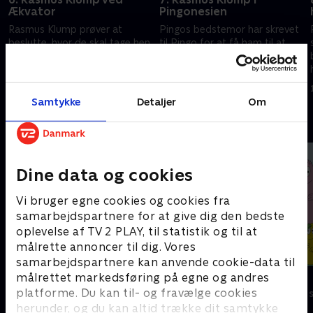
Ækvator
Pingonesien
Rasmus Klump prøver at
Pingos bedstemor har skrevet
beslutte, hvor de skal tage hen.
til Pingo for at få ham til at
De beslutter sig for at sejle til
komme til Pingonesien med
ækvator.
noget rødt stof.
1. maj 2016 • 5 min
1. maj 2016 • 6 min
Samtykke
Detaljer
Om
Andre så også
Dine data og cookies
Vi bruger egne cookies og cookies fra
samarbejdspartnere for at give dig den bedste
oplevelse af TV 2 PLAY, til statistik og til at
målrette annoncer til dig. Vores
samarbejdspartnere kan anvende cookie-data til
målrettet markedsføring på egne og andres
Gurli Gris
Barbapapa
platforme. Du kan til- og fravælge cookies
Børneserier • 4 sæsoner
Børneserier • 1
herunder, og du kan altid trække dit samtykke