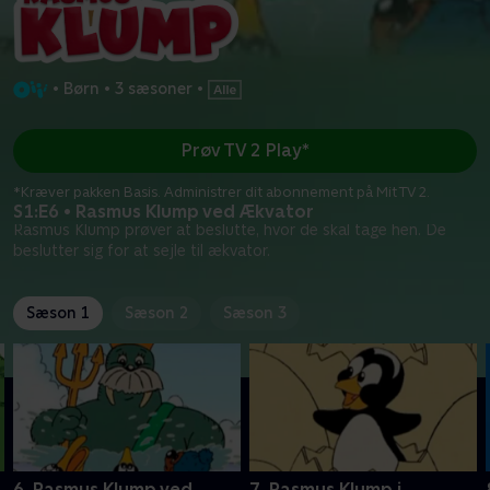
•
Børn
•
3 sæsoner
•
Prøv TV 2 Play*
*Kræver pakken Basis. Administrer dit abonnement på Mit TV 2.
S1:E6 • Rasmus Klump ved Ækvator
Rasmus Klump prøver at beslutte, hvor de skal tage hen. De
beslutter sig for at sejle til ækvator.
Sæson 1
Sæson 2
Sæson 3
6. Rasmus Klump ved
7. Rasmus Klump i