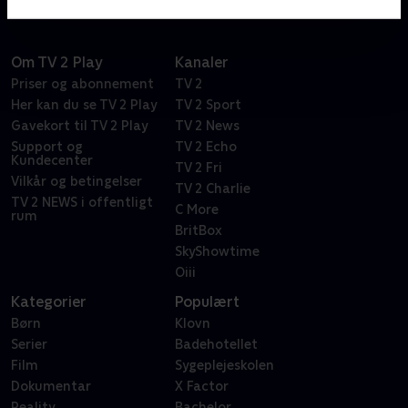
Om TV 2 Play
Kanaler
Priser og abonnement
TV 2
Her kan du se TV 2 Play
TV 2 Sport
Gavekort til TV 2 Play
TV 2 News
Support og
TV 2 Echo
Kundecenter
TV 2 Fri
Vilkår og betingelser
TV 2 Charlie
TV 2 NEWS i offentligt
C More
rum
BritBox
SkyShowtime
Oiii
Kategorier
Populært
Børn
Klovn
Serier
Badehotellet
Film
Sygeplejeskolen
Dokumentar
X Factor
Reality
Bachelor