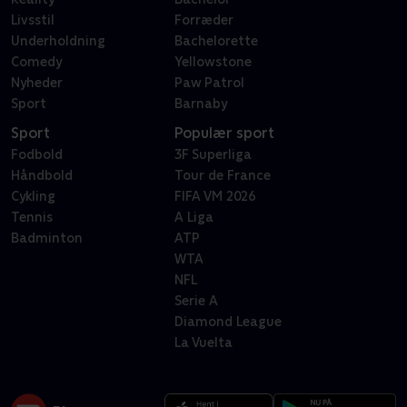
Livsstil
Forræder
Underholdning
Bachelorette
Comedy
Yellowstone
Nyheder
Paw Patrol
Sport
Barnaby
Sport
Populær sport
Fodbold
3F Superliga
Håndbold
Tour de France
Cykling
FIFA VM 2026
Tennis
A Liga
Badminton
ATP
WTA
NFL
Serie A
Diamond League
La Vuelta