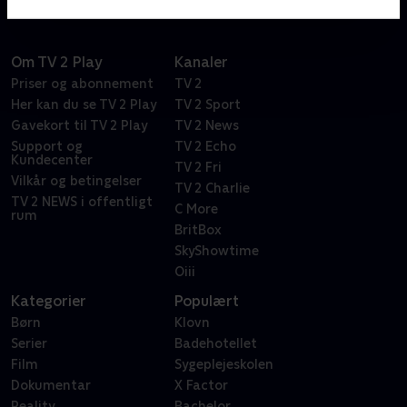
Om TV 2 Play
Kanaler
Priser og abonnement
TV 2
Her kan du se TV 2 Play
TV 2 Sport
Gavekort til TV 2 Play
TV 2 News
Support og
TV 2 Echo
Kundecenter
TV 2 Fri
Vilkår og betingelser
TV 2 Charlie
TV 2 NEWS i offentligt
C More
rum
BritBox
SkyShowtime
Oiii
Kategorier
Populært
Børn
Klovn
Serier
Badehotellet
Film
Sygeplejeskolen
Dokumentar
X Factor
Reality
Bachelor