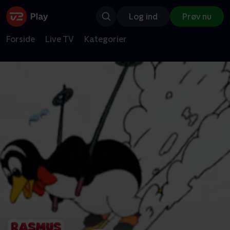
Log ind
Prøv nu
Forside
Live TV
Kategorier