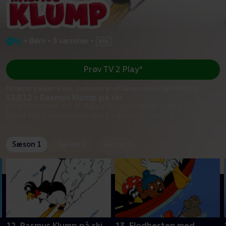
•
Børn
•
3 sæsoner
•
Prøv TV 2 Play*
*Kræver pakken Basis. Administrer dit abonnement på Mit TV 2.
S1:E12 • Rasmus Klump på ski
Pingo drømmer om at stå på ski, så vennerne tager på tur med
skibet Mary. De kommer op på toppen af et bjerg -
...
Læs mere
Sæson 1
Sæson 2
Sæson 3
12. Rasmus Klump på ski
13. Flodhesten med