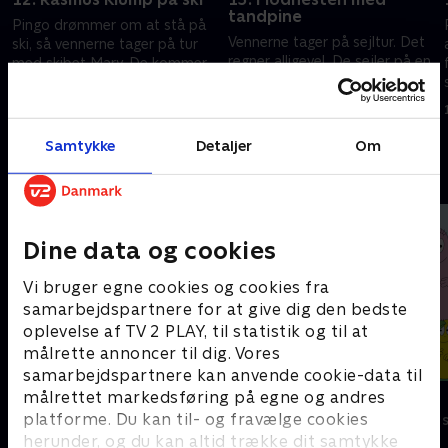
tandpine
Pingo drømmer om at stå på
Vennerne tager på sejltur. Det
ski, så vennerne tager på tur
regner alligevel. De sejler på en
med skibet Mary. De kommer
flodhest i floden. Flodhesten
op på toppen af et bjerg -
har tandpine og forsøger at
med Skæg i en gyngestol.
1. maj 2016 • 6 min
trække en tand ud.
1. maj 2016 • 6 min
Samtykke
Detaljer
Om
Andre så også
Dine data og cookies
Vi bruger egne cookies og cookies fra
samarbejdspartnere for at give dig den bedste
oplevelse af TV 2 PLAY, til statistik og til at
målrette annoncer til dig. Vores
samarbejdspartnere kan anvende cookie-data til
målrettet markedsføring på egne og andres
Gurli Gris
Barbapapa
platforme. Du kan til- og fravælge cookies
Børneserier • 4 sæsoner
Børneserier • 1
herunder, og du kan altid trække dit samtykke