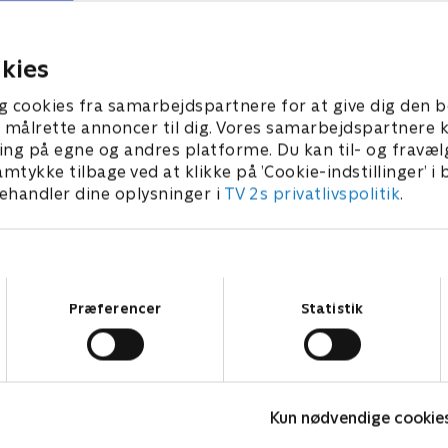
verer klassens kæledyr.
kuppet af butikkens Black F
overskud, må hun finde ud a
2025 • 42 min
der er sket.
14. august 2025 • 42 min
kies
g cookies fra samarbejdspartnere for at give dig den b
l at målrette annoncer til dig. Vores samarbejdspartner
ing på egne og andres platforme. Du kan til- og fravæl
amtykke tilbage ved at klikke på ’Cookie-indstillinger’ i
handler dine oplysninger i
TV 2s privatlivspolitik
.
Samtykkevalg
Præferencer
Statistik
Bert (dansk tale)
L
Kun nødvendige cookie
Komedie • 1 sæsoner
K