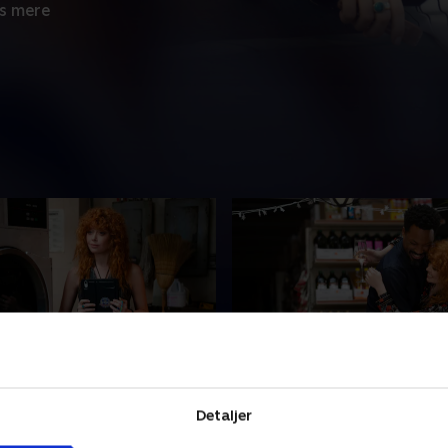
s mere
y Joseph
7. One Last Job
iver indblandet i en
Charlie møder en sød butik
Detaljer
 skoleelevs djævelske plan,
da han bliver beskyldt for a