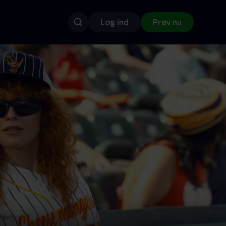
Log ind
Prøv nu