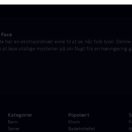
 Face
le har en ekstraordinær evne til at se, når folk lyver. Denne 
i at løse utallige mysterier på sin flugt fra en hævngerrig 
Kategorier
Populært
S
Børn
Klovn
F
Serier
Badehotellet
H