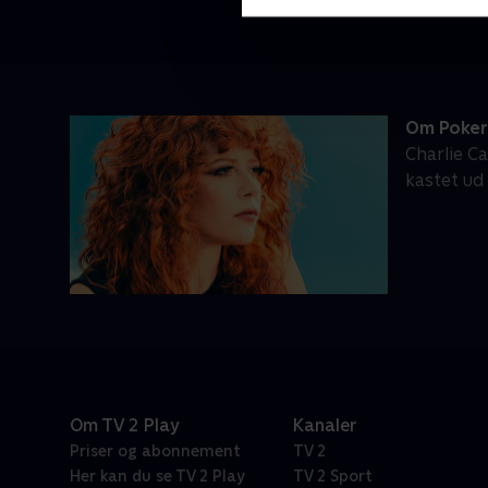
Om Poker
Charlie Ca
kastet ud 
Om TV 2 Play
Kanaler
Priser og abonnement
TV 2
Her kan du se TV 2 Play
TV 2 Sport