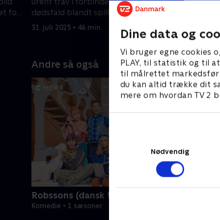
blid
urent trav i forbindelse med et
som invol
et for
dødsfald blandt spillerne.
7. august 
31. juli 2025 • 46 min
Dine data og coo
Vi bruger egne cookies o
PLAY, til statistik og ti
Andre så også
til målrettet markedsfør
du kan altid trække dit s
mere om hvordan TV 2 be
Nødvendig
Robssons (dansk tale)
Komedie • 1 sæsoner