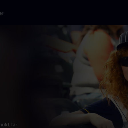
er
hold, får