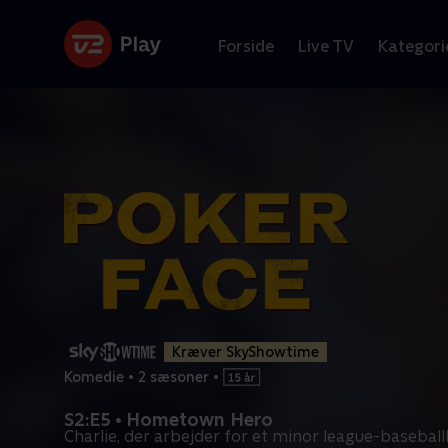
Forside
Live TV
Kategori
Kræver SkyShowtime
Komedie
•
2 sæsoner
•
S2:E5 • Hometown Hero
Charlie, der arbejder for et minor league-baseball