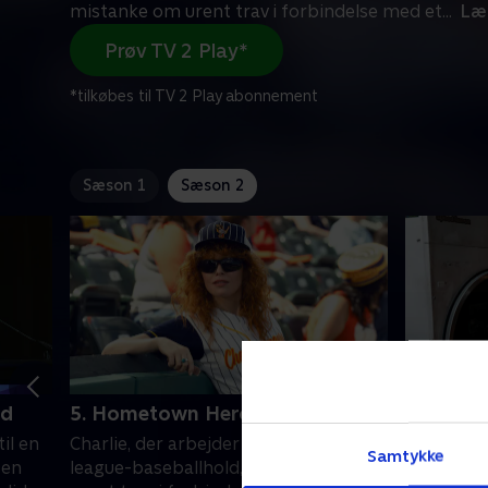
mistanke om urent trav i forbindelse med et
...
Læ
Prøv TV 2 Play*
*tilkøbes til TV 2 Play abonnement
Sæson 1
Sæson 2
od
5. Hometown Hero
6. Slopp
til en
Charlie, der arbejder for et minor
Charlie bl
Samtykke
 en
league-baseballhold, får mistanke om
ondsindet