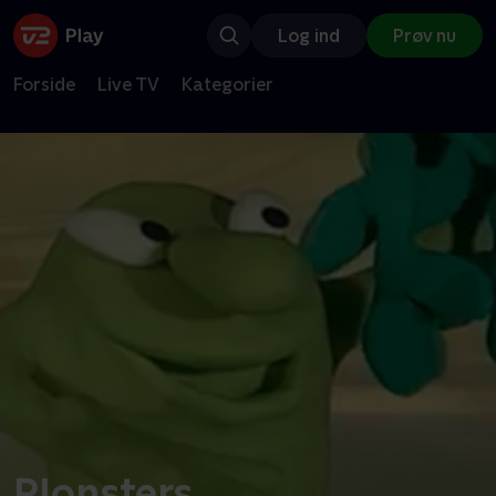
Log ind
Prøv nu
Forside
Live TV
Kategorier
Plonsters