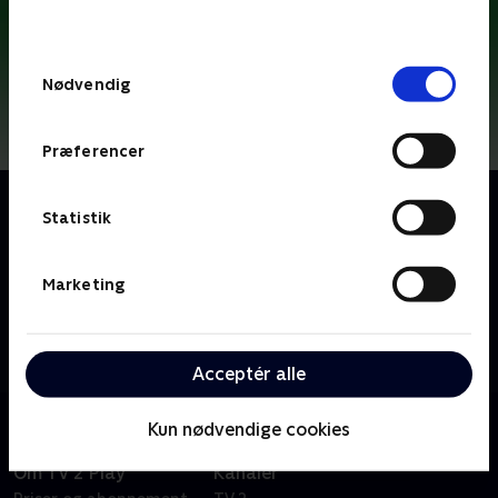
behandler dine oplysninger i
TV 2s privatlivspolitik
.
Samtykkevalg
Nødvendig
Præferencer
Om Plonsters
Statistik
Plonsters er tre søde og sjove små skabninger, som
kan transformere sig til alting: et træ, en
skraldespand, en orm, en båd eller selv en haj!
Marketing
Historierne finder sted på forskellige steder, på
markedet, på stranden eller på museet - men
ligegyldig hvor de er, oplever de altid en masse skægt.
Acceptér alle
Kun nødvendige cookies
Om TV 2 Play
Kanaler