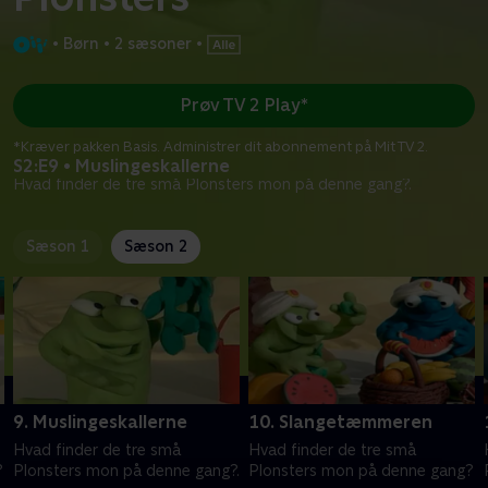
•
Børn
•
2 sæsoner
•
Prøv TV 2 Play*
*Kræver pakken Basis. Administrer dit abonnement på Mit TV 2.
S2:E9 • Muslingeskallerne
Hvad finder de tre små Plonsters mon på denne gang?.
Sæson 1
Sæson 2
9. Muslingeskallerne
10. Slangetæmmeren
Hvad finder de tre små
Hvad finder de tre små
?
Plonsters mon på denne gang?.
Plonsters mon på denne gang?