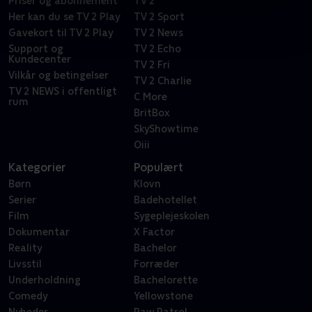
Priser og abonnement
TV 2
Her kan du se TV 2 Play
TV 2 Sport
Gavekort til TV 2 Play
TV 2 News
Support og
TV 2 Echo
Kundecenter
TV 2 Fri
Vilkår og betingelser
TV 2 Charlie
TV 2 NEWS i offentligt
C More
rum
BritBox
SkyShowtime
Oiii
Kategorier
Populært
Børn
Klovn
Serier
Badehotellet
Film
Sygeplejeskolen
Dokumentar
X Factor
Reality
Bachelor
Livsstil
Forræder
Underholdning
Bachelorette
Comedy
Yellowstone