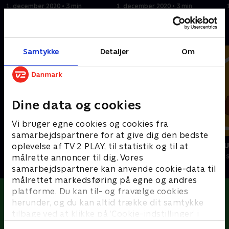
1. december 2020 • 3 min
1. december 2020 • 3 min
Andre så også
Samtykke
Detaljer
Om
Dine data og cookies
Vi bruger egne cookies og cookies fra
samarbejdspartnere for at give dig den bedste
Oddbods
Miniteve: M
oplevelse af TV 2 PLAY, til statistik og til at
Børneserier • 1 sæsoner
Børneserier • 1
målrette annoncer til dig. Vores
samarbejdspartnere kan anvende cookie-data til
målrettet markedsføring på egne og andres
platforme. Du kan til- og fravælge cookies
herunder, og du kan altid trække dit samtykke
tilbage ved at klikke på ’Cookie-indstillinger’ i
bunden af siden. Læs mere om hvordan TV 2