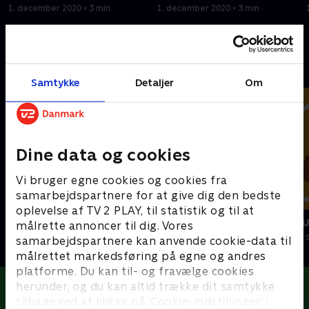
1. december 2020 • 3 min
1. december 2020 • 3 min
Andre så også
Samtykke
Detaljer
Om
Dine data og cookies
Vi bruger egne cookies og cookies fra
samarbejdspartnere for at give dig den bedste
oplevelse af TV 2 PLAY, til statistik og til at
Oddbods
Miniteve: M
målrette annoncer til dig. Vores
Børneserier • 1 sæsoner
Børneserier • 1
samarbejdspartnere kan anvende cookie-data til
målrettet markedsføring på egne og andres
platforme. Du kan til- og fravælge cookies
herunder, og du kan altid trække dit samtykke
tilbage ved at klikke på ’Cookie-indstillinger’ i