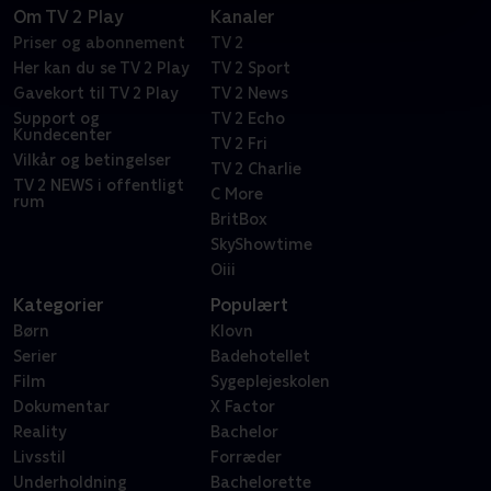
Om TV 2 Play
Kanaler
Priser og abonnement
TV 2
Her kan du se TV 2 Play
TV 2 Sport
Gavekort til TV 2 Play
TV 2 News
Support og
TV 2 Echo
Kundecenter
TV 2 Fri
Vilkår og betingelser
TV 2 Charlie
TV 2 NEWS i offentligt
C More
rum
BritBox
SkyShowtime
Oiii
Kategorier
Populært
Børn
Klovn
Serier
Badehotellet
Film
Sygeplejeskolen
Dokumentar
X Factor
Reality
Bachelor
Livsstil
Forræder
Underholdning
Bachelorette