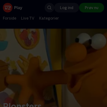
Log ind
Prøv nu
Forside
Live TV
Kategorier
Plonsters