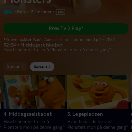
•
Børn
•
2 sæsoner
•
Prøv TV 2 Play*
*Kræver pakken Basis. Administrer dit abonnement på Mit TV 2.
S2:E4 • Middagsselskabet
Hvad finder de tre små Plonsters mon på denne gang?
Sæson 1
Sæson 2
4. Middagsselskabet
5. Legepladsen
Hvad finder de tre små
Hvad finder de tre små
?
Plonsters mon på denne gang?
Plonsters mon på denne gang?