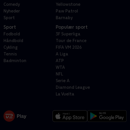
Comedy
Yellowstone
Nyheder
Paw Patrol
Sport
Barnaby
Sport
Populær sport
Fodbold
3F Superliga
Håndbold
Tour de France
Cykling
FIFA VM 2026
Tennis
A Liga
Badminton
ATP
WTA
NFL
Serie A
Diamond League
La Vuelta