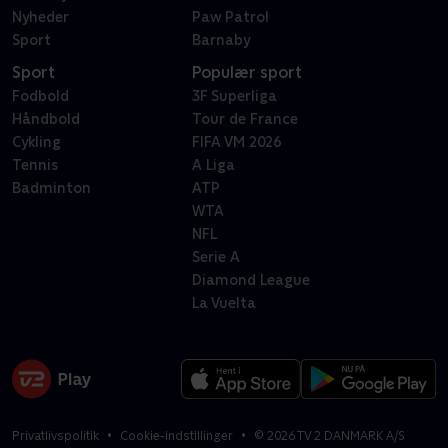
Nyheder
Paw Patrol
Sport
Barnaby
Sport
Populær sport
Fodbold
3F Superliga
Håndbold
Tour de France
Cykling
FIFA VM 2026
Tennis
A Liga
Badminton
ATP
WTA
NFL
Serie A
Diamond League
La Vuelta
Privatlivspolitik
Cookie-indstillinger
©
2026
TV 2 DANMARK A/S