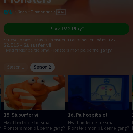
•
Børn
•
2 sæsoner
•
Prøv TV 2 Play*
*Kræver pakken Basis. Administrer dit abonnement på Mit TV 2.
S2:E15 • Så surfer vi!
Hvad finder de tre små Plonsters mon på denne gang?.
Sæson 1
Sæson 2
15. Så surfer vi!
16. På hospitalet
Hvad finder de tre små
Hvad finder de tre små
?
Plonsters mon på denne gang?.
Plonsters mon på denne gang?