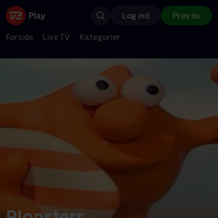
Log ind
Prøv nu
Forside
Live TV
Kategorier
Plonsters