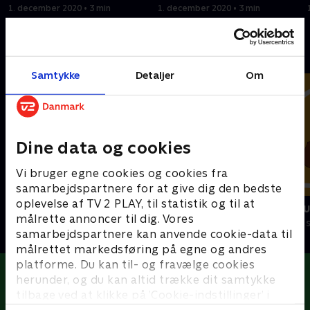
1. december 2020 • 3 min
1. december 2020 • 3 min
Andre så også
Samtykke
Detaljer
Om
Dine data og cookies
Vi bruger egne cookies og cookies fra
samarbejdspartnere for at give dig den bedste
oplevelse af TV 2 PLAY, til statistik og til at
Oddbods
Miniteve: M
målrette annoncer til dig. Vores
Børneserier • 1 sæsoner
Børneserier • 1
samarbejdspartnere kan anvende cookie-data til
målrettet markedsføring på egne og andres
platforme. Du kan til- og fravælge cookies
herunder, og du kan altid trække dit samtykke
tilbage ved at klikke på ’Cookie-indstillinger’ i