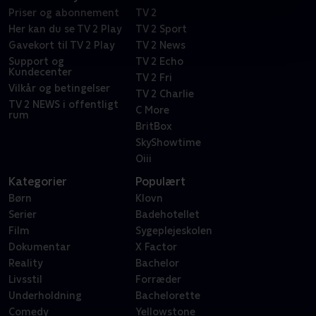
Priser og abonnement
TV 2
Her kan du se TV 2 Play
TV 2 Sport
Gavekort til TV 2 Play
TV 2 News
Support og
TV 2 Echo
Kundecenter
TV 2 Fri
Vilkår og betingelser
TV 2 Charlie
TV 2 NEWS i offentligt
C More
rum
BritBox
SkyShowtime
Oiii
Kategorier
Populært
Børn
Klovn
Serier
Badehotellet
Film
Sygeplejeskolen
Dokumentar
X Factor
Reality
Bachelor
Livsstil
Forræder
Underholdning
Bachelorette
Comedy
Yellowstone