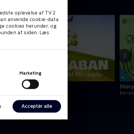
edste oplevelse af TV 2
e kan anvende cookie-data
ge cookies herunder, og
 bunden af siden. Læs
Marketing
aban - Det lille spøgelse
Stor
ørneserier • 1 sæsoner
Børnes
s
Acceptér alle