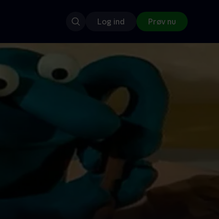
Log ind
Prøv nu