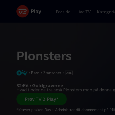
Forside
Live TV
Kategori
Plonsters
•
Børn
•
2 sæsoner
•
S2:E6 • Guldgraverne
Hvad finder de tre små Plonsters mon på denne 
Prøv TV 2 Play*
*Kræver pakken Basis. Administrer dit abonnement på Mit