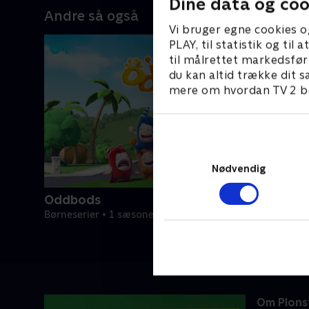
Dine data og coo
Andre så også
Vi bruger egne cookies o
PLAY, til statistik og ti
til målrettet markedsfør
du kan altid trække dit s
mere om hvordan TV 2 be
Nødvendig
Oddbods
Børneserier • 1 sæsoner
Om Plons