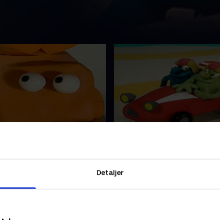
tsweekend
8. Racerbilen
er de tre små Plonsters
Hvad finder de tre små Plon
enne gang?.
mon på denne gang?
Detaljer
r 2020 • 3 min
1. december 2020 • 3 min