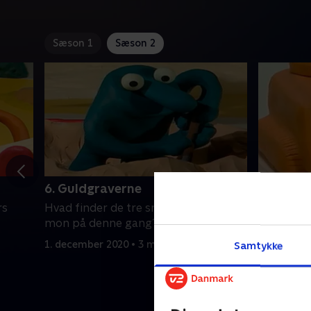
Sæson 1
Sæson 2
6. Guldgraverne
7. Spor
rs
Hvad finder de tre små Plonsters
Hvad find
mon på denne gang?
mon på d
1. december 2020 • 3 min
1. decembe
Samtykke