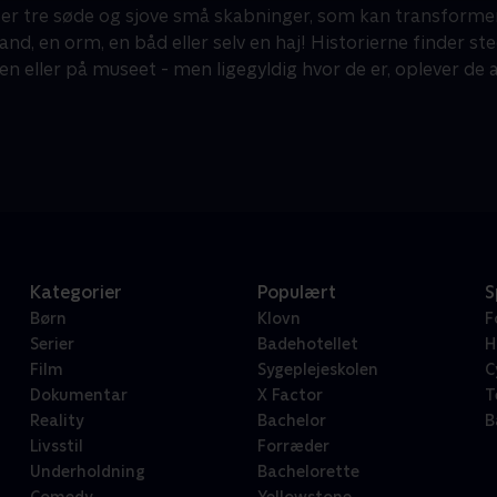
er tre søde og sjove små skabninger, som kan transformere s
nd, en orm, en båd eller selv en haj! Historierne finder st
en eller på museet - men ligegyldig hvor de er, oplever de 
Kategorier
Populært
S
Børn
Klovn
F
Serier
Badehotellet
H
Film
Sygeplejeskolen
C
Dokumentar
X Factor
T
Reality
Bachelor
B
Livsstil
Forræder
Underholdning
Bachelorette