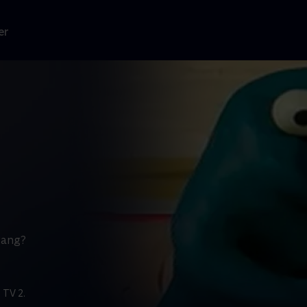
er
gang?
 TV 2.