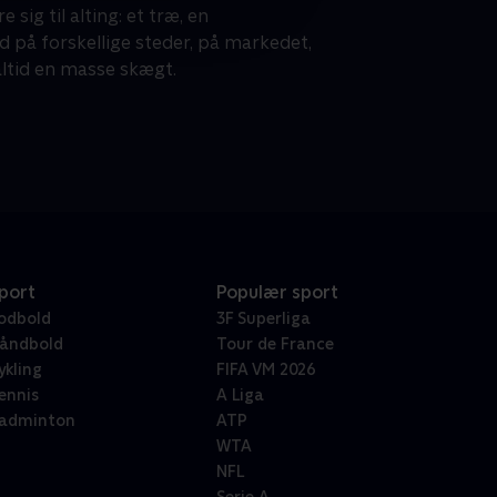
ig til alting: et træ, en
ed på forskellige steder, på markedet,
altid en masse skægt.
port
Populær sport
odbold
3F Superliga
åndbold
Tour de France
ykling
FIFA VM 2026
ennis
A Liga
adminton
ATP
WTA
NFL