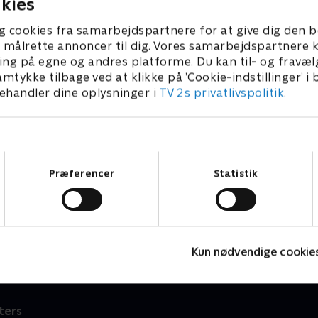
kies
g cookies fra samarbejdspartnere for at give dig den b
l at målrette annoncer til dig. Vores samarbejdspartner
ing på egne og andres platforme. Du kan til- og fravæl
amtykke tilbage ved at klikke på ’Cookie-indstillinger’ i
handler dine oplysninger i
TV 2s privatlivspolitik
.
Samtykkevalg
Præferencer
Statistik
Miniteve: Musikinstrumenter
L
Børneserier • 1 sæsoner
B
Kun nødvendige cookie
ters