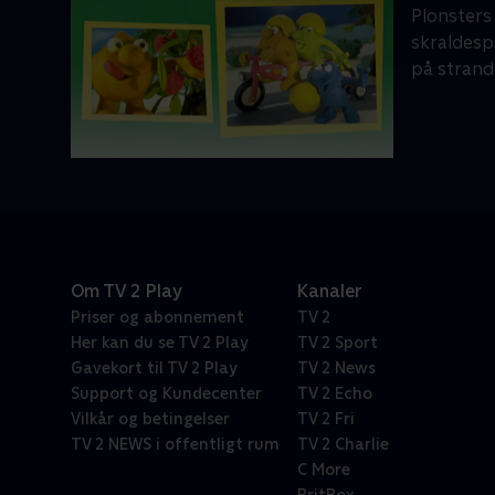
Plonsters 
skraldespa
på strand
Om TV 2 Play
Kanaler
Priser og abonnement
TV 2
Her kan du se TV 2 Play
TV 2 Sport
Gavekort til TV 2 Play
TV 2 News
Support og Kundecenter
TV 2 Echo
Vilkår og betingelser
TV 2 Fri
TV 2 NEWS i offentligt rum
TV 2 Charlie
C More