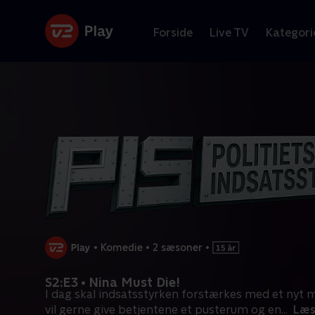
Forside
Live TV
Kategori
•
Komedie
•
2 sæsoner
•
S2:E3 • Nina Must Die!
I dag skal indsatsstyrken forstærkes med et nyt 
vil gerne give betjentene et pusterum og en
...
Læs