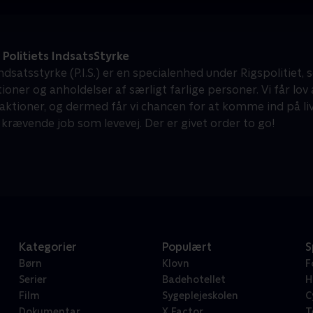
- Politiets IndsatsStyrke
Indsatsstyrke (P.I.S.) er en specialenhed under Rigspolitiet,
ioner og anholdelser af særligt farlige personer. Vi får lov
aktioner, og dermed får vi chancen for at komme ind på li
 krævende job som levevej. Der er givet order to go!
Kategorier
Populært
S
Børn
Klovn
F
Serier
Badehotellet
H
Film
Sygeplejeskolen
C
Dokumentar
X Factor
T