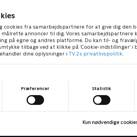
ravelsen er der imidlertid
hovedkvarteret om aftenen
styrken. En akut situation er
hyret Johns au pair-pige Sve
er 2001 • 19 min
29. november 2001 • 23 min
kies
 Ringsted, hvor en
at hjælpe til med festlighe
uppe, der kalder sig Dyrenes
vimser rundt i hovedkvarter
g cookies fra samarbejdspartnere for at give dig den b
front, har barrikaderet sig i
pynter op, og betjentene u
l at målrette annoncer til dig. Vores samarbejdspartner
re slagteri og taget
ikke at bemærke, at hun ser
ing på egne og andres platforme. Du kan til- og fravæl
dens direktør som gidsel
usædvanligt godt ud med si
amtykke tilbage ved at klikke på ’Cookie-indstillinger’ i
tænder
handler dine oplysninger i
TV 2s privatlivspolitik
.
Samtykkevalg
Præferencer
Statistik
Langt fra Las Vegas
A
Kun nødvendige cookie
Komedie • 5 sæsoner
K