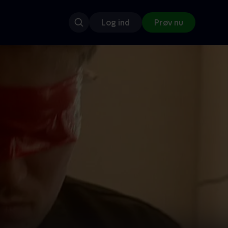
Log ind
Prøv nu