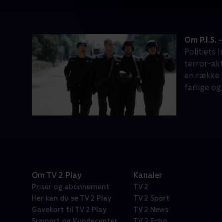
Om P.I.S. 
Politiets 
terror-akt
en række 
farlige og
Om TV 2 Play
Kanaler
Priser og abonnement
TV 2
Her kan du se TV 2 Play
TV 2 Sport
Gavekort til TV 2 Play
TV 2 News
Support og Kundecenter
TV 2 Echo