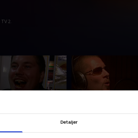
 TV 2.
r mord!
5. Bjarnes store dag
 sorgens dag i
I dag er det Bjarnes fødsel
Detaljer
yrken, da en nær ven og
fylder 45 år, og den taktiske
er omkommet, men midt
inviteret til en lille reception