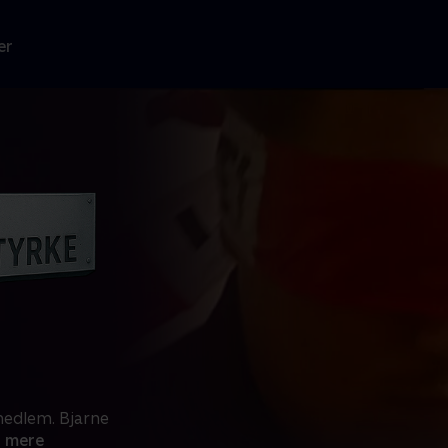
er
medlem. Bjarne
 mere