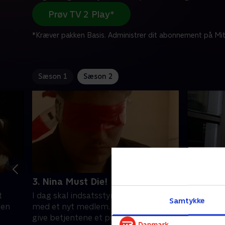
Prøv TV 2 Play*
*Kræver pakken Basis. Administrer dit abonnement på Mit
Sæson 1
Sæson 2
3. Nina Must Die!
4. Kød e
t
I dag skal indsatsstyrken forstærkes
Det er en
Samtykke
 en
med et nyt medlem. Bjarne vil gerne
indsatsst
give betjentene et pusterum og en
kollega 