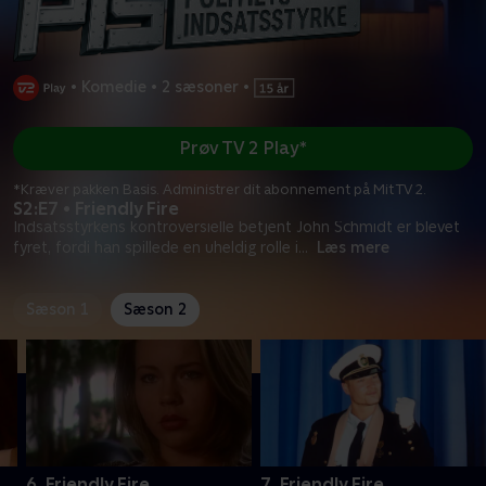
•
Komedie
•
2 sæsoner
•
Prøv TV 2 Play*
*Kræver pakken Basis. Administrer dit abonnement på Mit TV 2.
S2:E7 • Friendly Fire
Indsatsstyrkens kontroversielle betjent John Schmidt er blevet
fyret, fordi han spillede en uheldig rolle i
...
Læs mere
Sæson 1
Sæson 2
6. Friendly Fire
7. Friendly Fire