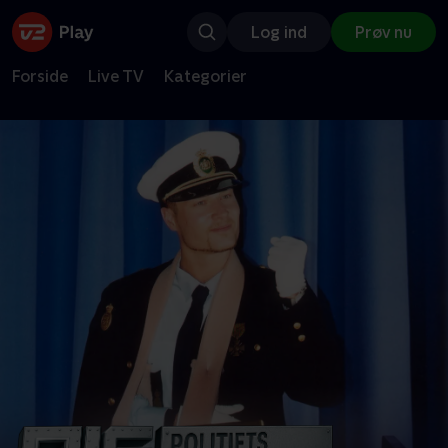
Log ind
Prøv nu
Forside
Live TV
Kategorier