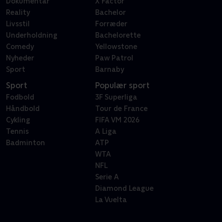
Dokumentar
X Factor
Reality
Bachelor
Livsstil
Forræder
Underholdning
Bachelorette
Comedy
Yellowstone
Nyheder
Paw Patrol
Sport
Barnaby
Sport
Populær sport
Fodbold
3F Superliga
Håndbold
Tour de France
Cykling
FIFA VM 2026
Tennis
A Liga
Badminton
ATP
WTA
NFL
Serie A
Diamond League
La Vuelta