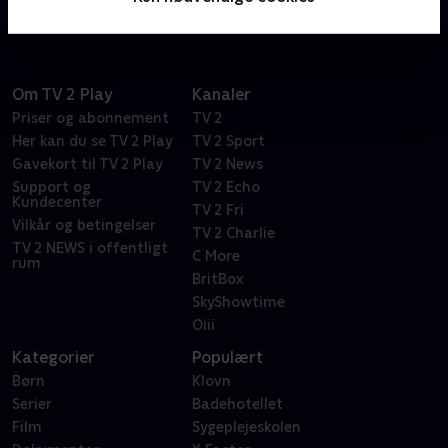
dette farlige og krævende job som levevej. Der er
givet order to go!
Om TV 2 Play
Kanaler
Priser og abonnement
TV 2
Her kan du se TV 2 Play
TV 2 Sport
Gavekort til TV 2 Play
TV 2 News
Support og
TV 2 Echo
Kundecenter
TV 2 Fri
Vilkår og betingelser
TV 2 Charlie
TV 2 NEWS i offentligt
C More
rum
BritBox
SkyShowtime
Oiii
Kategorier
Populært
Børn
Klovn
Serier
Badehotellet
Film
Sygeplejeskolen