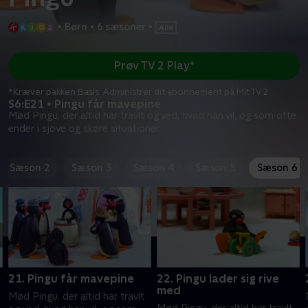
•
Børn
•
6 sæsoner
•
Prøv TV 2 Play*
*Kræver pakken Basis. Administrer dit abonnement på Mit TV 2.
S6:E21 • Pingu får mavepine
Mød Pingu, der altid har travlt og ved, hvad han vil, og som ofte
ender i sjove og skøre situationer.
Sæson 2
Sæson 3
Sæson 4
Sæson 5
Sæson 6
é
21. Pingu får mavepine
22. Pingu lader sig rive
med
Mød Pingu, der altid har travlt
Mød Pingu, der altid har travlt