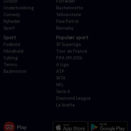
Livsstil
Forræder
Underholdning
Bachelorette
Comedy
Yellowstone
Nyheder
Paw Patrol
Sport
Barnaby
Sport
Populær sport
Fodbold
3F Superliga
Håndbold
Tour de France
Cykling
FIFA VM 2026
Tennis
A Liga
Badminton
ATP
WTA
NFL
Serie A
Diamond League
La Vuelta