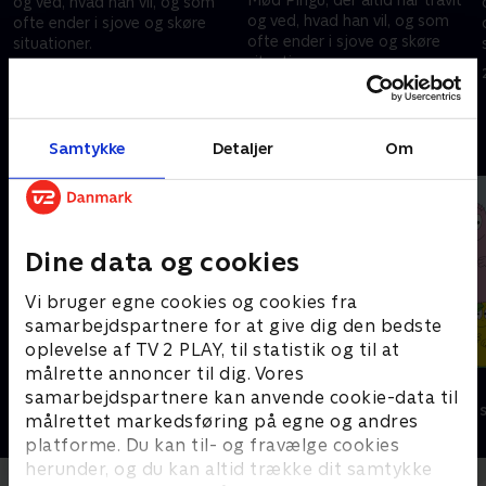
og ved, hvad han vil, og som
og ved, hvad han vil, og som
ofte ender i sjove og skøre
ofte ender i sjove og skøre
situationer.
situationer
24. september 2023 • 5 min
24. september 2023 • 5 min
Andre så også
Samtykke
Detaljer
Om
Dine data og cookies
Vi bruger egne cookies og cookies fra
samarbejdspartnere for at give dig den bedste
oplevelse af TV 2 PLAY, til statistik og til at
målrette annoncer til dig. Vores
Rasmus Klump
Barbapapa
samarbejdspartnere kan anvende cookie-data til
Børneserier • 3 sæsoner
Børneserier • 1
målrettet markedsføring på egne og andres
platforme. Du kan til- og fravælge cookies
herunder, og du kan altid trække dit samtykke