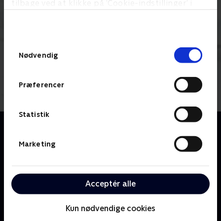
tilbage ved at klikke på ’Cookie-indstillinger’ i
bunden af siden. Læs mere om hvordan TV 2
behandler dine oplysninger i
TV 2s privatlivspolitik
.
Samtykkevalg
Nødvendig
Præferencer
Statistik
Om Pingu
Tag med på spændende eventyr sammen med Pingu
Marketing
og alle hans venner, når de leger, spiller spil og
udforsker isbjerge, søer og grotter. Pingu er en
charmerende og fræk lille pingvin, som ofte havner i
Acceptér alle
nogle uheldige situationer. Men heldigvis har Pingu
nogle gode venner, en sød lillesøster, Pinga, og nogle
rare forældre, der altid er parat til at hjælpe ham, når
Kun nødvendige cookies
nøden er størst. Pingu og hans venner snakker