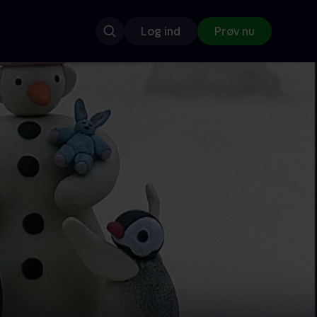
Log ind
Prøv nu