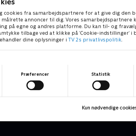
kies
g cookies fra samarbejdspartnere for at give dig den b
l at målrette annoncer til dig. Vores samarbejdspartner
ing på egne og andres platforme. Du kan til- og fravæl
amtykke tilbage ved at klikke på ’Cookie-indstillinger’ i
handler dine oplysninger i
TV 2s privatlivspolitik
.
Samtykkevalg
Præferencer
Statistik
Barbapapa
G
Børneserier • 1 sæsoner
B
Kun nødvendige cookie