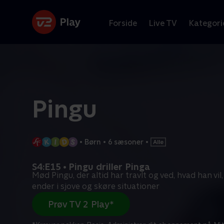
Forside
Live TV
Kategori
Pingu
•
Børn
•
6 sæsoner
•
S4:E15 • Pingu driller Pinga
Mød Pingu, der altid har travlt og ved, hvad han vi
ender i sjove og skøre situationer
Prøv TV 2 Play*