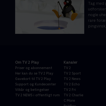
Tag med p
udforsker 
nogle uhel
rare foræl
pingvinsk,
Om TV 2 Play
Kanaler
Priser og abonnement
TV 2
Her kan du se TV 2 Play
TV 2 Sport
Gavekort til TV 2 Play
TV 2 News
Support og Kundecenter
TV 2 Echo
Vilkår og betingelser
TV 2 Fri
TV 2 NEWS i offentligt rum
TV 2 Charlie
C More