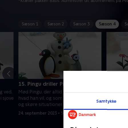
*Kræver pakken Basis. Administrer dit abonnement på Mit
Sæson 1
Sæson 2
Sæson 3
Sæson 4
S
15. Pingu driller Pinga
16. Ping
g ved,
Mød Pingu, der altid har travlt og ved,
Mød Pingu,
i sjove
hvad han vil, og som ofte ender i sjove
hvad han v
Samtykke
og skøre situationer
og skøre 
24. september 2023 • 5 min
24. septem