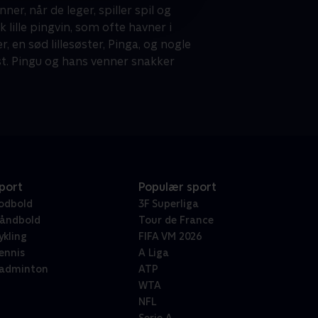
, når de leger, spiller spil og
lille pingvin, som ofte havner i
 en sød lillesøster, Pinga, og nogle
rst. Pingu og hans venner snakker
port
Populær sport
odbold
3F Superliga
åndbold
Tour de France
ykling
FIFA VM 2026
ennis
A Liga
adminton
ATP
WTA
NFL