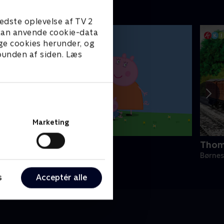
edste oplevelse af TV 2
e kan anvende cookie-data
ge cookies herunder, og
 bunden af siden. Læs
Marketing
urli Gris
Thom
ørneserier • 4 sæsoner
Børnes
s
Acceptér alle