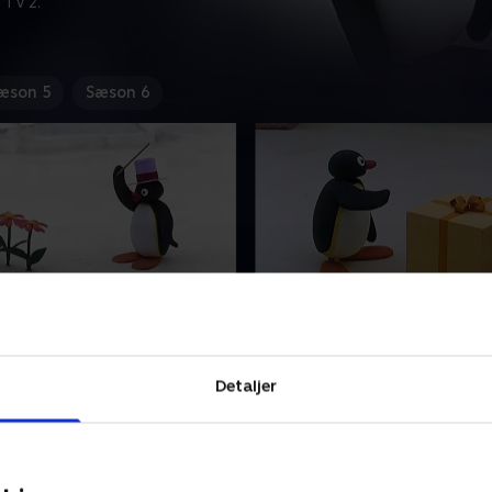
 TV 2.
æson 5
Sæson 6
us ønske
17. Pingu er nysgerrig
 der altid har travlt og ved,
Mød Pingu, der altid har trav
il, og som ofte ender i sjove
hvad han vil, og som ofte en
Detaljer
situationer
og skøre situationer
ber 2023 • 5 min
24. september 2023 • 5 min