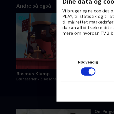
Dine data og coo
Andre så også
Vi bruger egne cookies o
PLAY, til statistik og ti
til målrettet markedsfør
du kan altid trække dit s
mere om hvordan TV 2 be
Nødvendig
Rasmus Klump
Børneserier • 3 sæsoner
Om Pingu