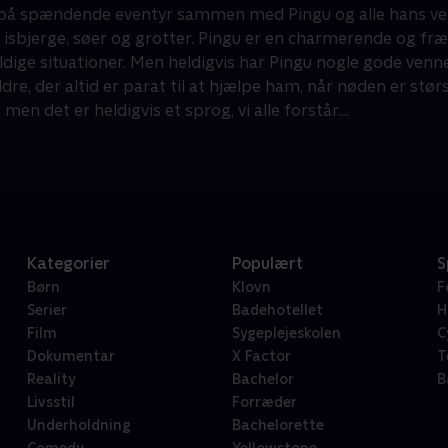
å spændende eventyr sammen med Pingu og alle hans venner
isbjerge, søer og grotter. Pingu er en charmerende og fræk 
dige situationer. Men heldigvis har Pingu nogle gode venner,
dre, der altid er parat til at hjælpe ham, når nøden er stø
 men det er heldigvis et sprog, vi alle forstår....
Kategorier
Populært
S
Børn
Klovn
F
Serier
Badehotellet
H
Film
Sygeplejeskolen
C
Dokumentar
X Factor
T
Reality
Bachelor
B
Livsstil
Forræder
Underholdning
Bachelorette