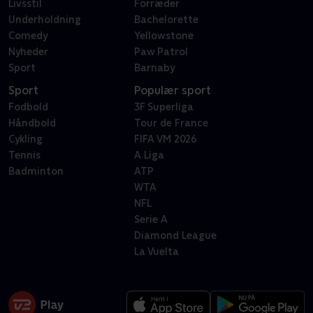
Livsstil
Forræder
Underholdning
Bachelorette
Comedy
Yellowstone
Nyheder
Paw Patrol
Sport
Barnaby
Sport
Populær sport
Fodbold
3F Superliga
Håndbold
Tour de France
Cykling
FIFA VM 2026
Tennis
A Liga
Badminton
ATP
WTA
NFL
Serie A
Diamond League
La Vuelta