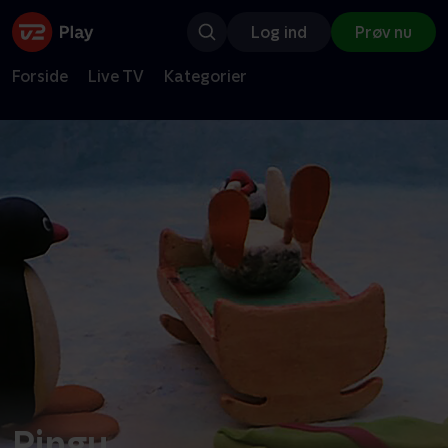
Log ind
Prøv nu
Forside
Live TV
Kategorier
Pingu