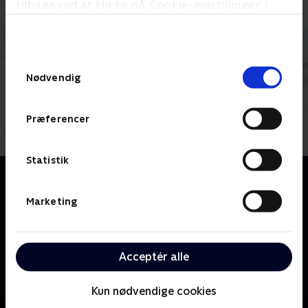
tilbage ved at klikke på ’Cookie-indstillinger’ i
bunden af siden. Læs mere om hvordan TV 2
behandler dine oplysninger i
TV 2s privatlivspolitik
.
Samtykkevalg
Nødvendig
Præferencer
Statistik
Om Pingu
Tag med på spændende eventyr sammen med Pingu
Marketing
og alle hans venner, når de leger, spiller spil og
udforsker isbjerge, søer og grotter. Pingu er en
charmerende og fræk lille pingvin, som ofte havner i
Acceptér alle
nogle uheldige situationer. Men heldigvis har Pingu
nogle gode venner, en sød lillesøster, Pinga, og nogle
rare forældre, der altid er parat til at hjælpe ham, når
Kun nødvendige cookies
nøden er størst. Pingu og hans venner snakker