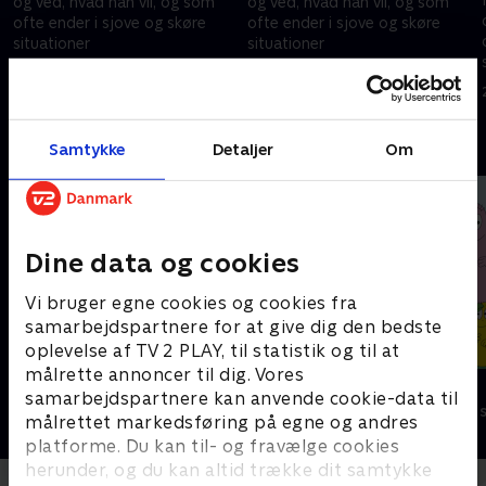
og ved, hvad han vil, og som
og ved, hvad han vil, og som
ofte ender i sjove og skøre
ofte ender i sjove og skøre
situationer
situationer
6. februar 2010 • 5 min
13. februar 2010 • 5 min
Andre så også
Samtykke
Detaljer
Om
Dine data og cookies
Vi bruger egne cookies og cookies fra
samarbejdspartnere for at give dig den bedste
oplevelse af TV 2 PLAY, til statistik og til at
målrette annoncer til dig. Vores
Rasmus Klump
Barbapapa
samarbejdspartnere kan anvende cookie-data til
Børneserier • 3 sæsoner
Børneserier • 1
målrettet markedsføring på egne og andres
platforme. Du kan til- og fravælge cookies
herunder, og du kan altid trække dit samtykke