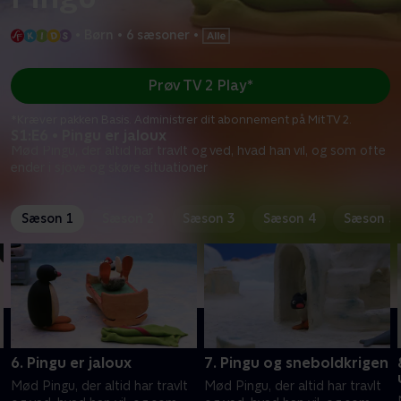
•
Børn
•
6 sæsoner
•
Prøv TV 2 Play*
*Kræver pakken Basis. Administrer dit abonnement på Mit TV 2.
S1:E6 • Pingu er jaloux
Mød Pingu, der altid har travlt og ved, hvad han vil, og som ofte
ender i sjove og skøre situationer
Sæson 1
Sæson 2
Sæson 3
Sæson 4
Sæson 5
6. Pingu er jaloux
7. Pingu og sneboldkrigen
Mød Pingu, der altid har travlt
Mød Pingu, der altid har travlt