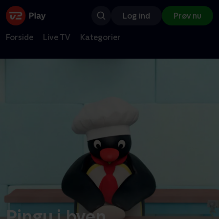
Log ind
Prøv nu
Forside
Live TV
Kategorier
Pingu i byen