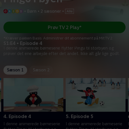
•
Børn
•
2 sæsoner
•
Prøv TV 2 Play*
*Kræver pakken Basis. Administrer dit abonnement på Mit TV 2.
S1:E4 • Episode 4
I denne animerede børneserie flytter Pingu til storbyen og
prøver det ene arbejde efter det andet. Ikke alt går lige godt.
Sæson 1
Sæson 2
4. Episode 4
5. Episode 5
I denne animerede børneserie
I denne animerede børneserie