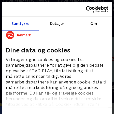
flytter Pingu til storbyen og
flytter Pingu til storbyen og
prøver det ene arbejde efter
prøver det ene arbejde efter
det andet. Ikke alt går lige
det andet. Ikke alt går lige
godt.
godt.
1. maj 2023 • 6 min
1. maj 2023 • 6 min
Samtykke
Detaljer
Om
Andre så også
Dine data og cookies
Vi bruger egne cookies og cookies fra
samarbejdspartnere for at give dig den bedste
oplevelse af TV 2 PLAY, til statistik og til at
målrette annoncer til dig. Vores
samarbejdspartnere kan anvende cookie-data til
Pingu
Alfons Åber
målrettet markedsføring på egne og andres
Børneserier • 6 sæsoner
Børneserier • 1
platforme. Du kan til- og fravælge cookies
herunder, og du kan altid trække dit samtykke
tilbage ved at klikke på ’Cookie-indstillinger’ i
bunden af siden. Læs mere om hvordan TV 2