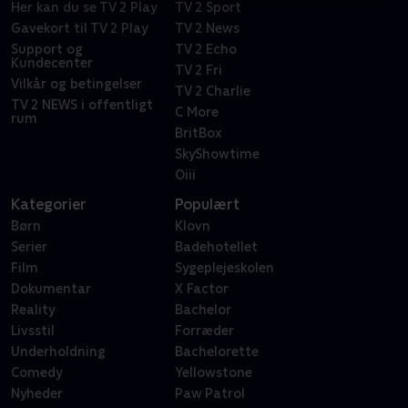
Her kan du se TV 2 Play
TV 2 Sport
Gavekort til TV 2 Play
TV 2 News
Support og
TV 2 Echo
Kundecenter
TV 2 Fri
Vilkår og betingelser
TV 2 Charlie
TV 2 NEWS i offentligt
C More
rum
BritBox
SkyShowtime
Oiii
Kategorier
Populært
Børn
Klovn
Serier
Badehotellet
Film
Sygeplejeskolen
Dokumentar
X Factor
Reality
Bachelor
Livsstil
Forræder
Underholdning
Bachelorette
Comedy
Yellowstone
Nyheder
Paw Patrol