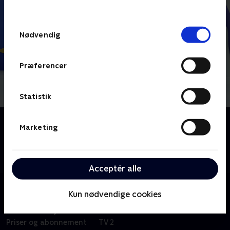
behandler dine oplysninger i
TV 2s privatlivspolitik
.
Samtykkevalg
Nødvendig
Præferencer
Statistik
Om Pingu i byen
Marketing
I denne animerede børneserie flytter Pingu til
storbyen og prøver det ene arbejde efter det andet.
Ikke alt går lige godt.
Acceptér alle
Kun nødvendige cookies
Om TV 2 Play
Kanaler
Priser og abonnement
TV 2