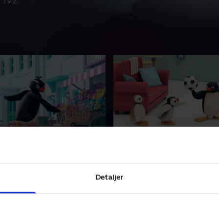
 TV 2.
de 2
3. Episode 3
nimerede børneserie flytter
I denne animerede børneseri
 storbyen og prøver det ene
Pingu til storbyen og prøve
Detaljer
ter det andet. Ikke alt går
arbejde efter det andet. Ikke
lige godt.
 • 6 min
1. maj 2023 • 6 min