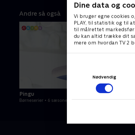
Dine data og coo
Andre så også
Vi bruger egne cookies o
PLAY, til statistik og ti
til målrettet markedsfør
du kan altid trække dit s
mere om hvordan TV 2 be
Nødvendig
Pingu
Børneserier • 6 sæsoner