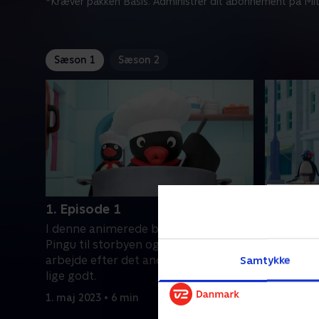
*Kræver pakken Basis. Administrer dit abonnement på Mit
Sæson 1
Sæson 2
1. Episode 1
2. Episo
I denne animerede børneserie flytter
I denne a
Pingu til storbyen og prøver det ene
Pingu til
arbejde efter det andet. Ikke alt går
arbejde ef
Samtykke
lige godt.
lige godt.
1. maj 2023 • 6 min
1. maj 2023