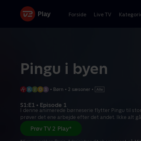
Forside
Live TV
Kategori
Pingu i byen
•
Børn
•
2 sæsoner
•
S1:E1 • Episode 1
I denne animerede børneserie flytter Pingu til st
prøver det ene arbejde efter det andet. Ikke alt gå
Prøv TV 2 Play*