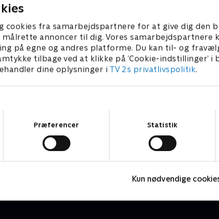
kies
g cookies fra samarbejdspartnere for at give dig den b
l at målrette annoncer til dig. Vores samarbejdspartner
ing på egne og andres platforme. Du kan til- og fravæl
amtykke tilbage ved at klikke på ’Cookie-indstillinger’ i
handler dine oplysninger i
TV 2s privatlivspolitik
.
Samtykkevalg
Præferencer
Statistik
Alfons Åberg
A
Børneserier • 1 sæsoner
B
Kun nødvendige cookie