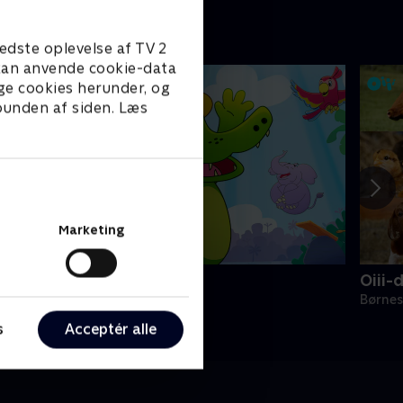
edste oplevelse af TV 2
e kan anvende cookie-data
ge cookies herunder, og
 bunden af siden. Læs
Marketing
rne Alligator
Oiii-
ørneserier • 1 sæsoner
Børnes
s
Acceptér alle