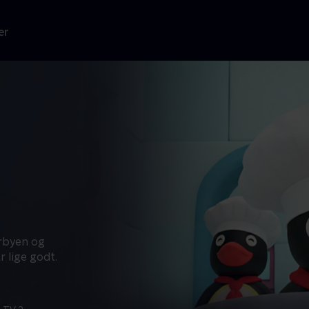
er
orbyen og
r lige godt.