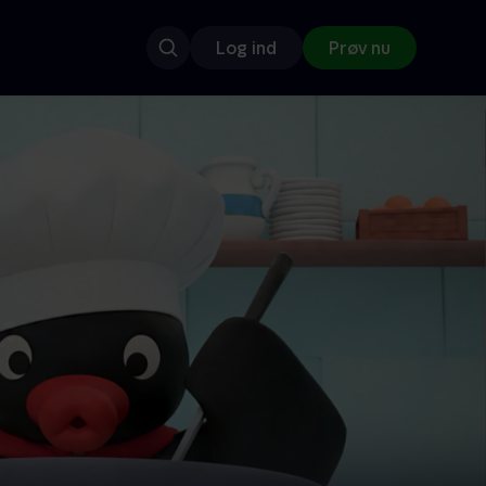
Log ind
Prøv nu