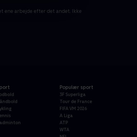
t ene arbejde efter det andet. Ikke
port
Populær sport
odbold
3F Superliga
åndbold
Tour de France
ykling
FIFA VM 2026
ennis
A Liga
adminton
ATP
WTA
NFL