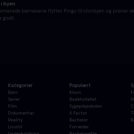
 i byen
nimerede børneserie flytter Pingu til storbyen og prøver de
ge godt.
Kategorier
Populært
S
Børn
Klovn
F
Serier
Badehotellet
H
Film
Sygeplejeskolen
C
Dokumentar
X Factor
T
Reality
Bachelor
B
Livsstil
Forræder
Underholdning
Bachelorette