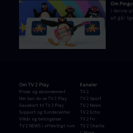
Om Pingu
I denne a
alt går li
Om TV 2 Play
Kanaler
Priser og abonnement
TV 2
Her kan du se TV 2 Play
TV 2 Sport
Gavekort til TV 2 Play
TV 2 News
Support og Kundecenter
TV 2 Echo
Vilkår og betingelser
TV 2 Fri
TV 2 NEWS i offentligt rum
TV 2 Charlie
C More