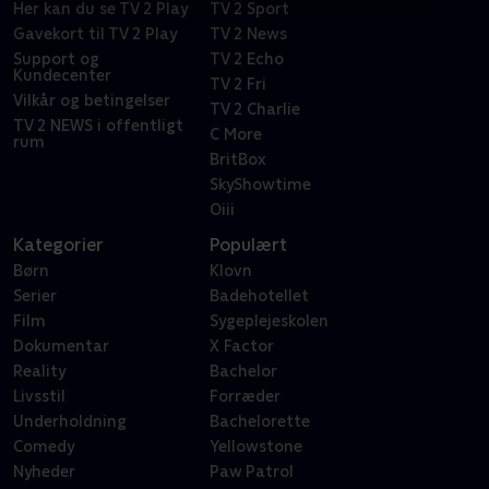
Her kan du se TV 2 Play
TV 2 Sport
Gavekort til TV 2 Play
TV 2 News
Support og
TV 2 Echo
Kundecenter
TV 2 Fri
Vilkår og betingelser
TV 2 Charlie
TV 2 NEWS i offentligt
C More
rum
BritBox
SkyShowtime
Oiii
Kategorier
Populært
Børn
Klovn
Serier
Badehotellet
Film
Sygeplejeskolen
Dokumentar
X Factor
Reality
Bachelor
Livsstil
Forræder
Underholdning
Bachelorette
Comedy
Yellowstone
Nyheder
Paw Patrol