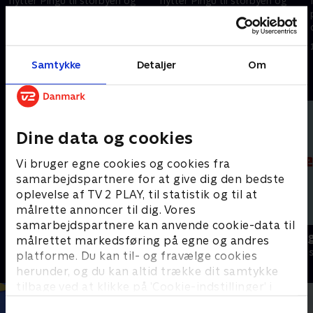
flytter Pingu til storbyen og
flytter Pingu til storbyen og
prøver det ene arbejde efter
prøver det ene arbejde efter
det andet. Ikke alt går lige
det andet. Ikke alt går lige
godt.
godt.
1. maj 2023 • 6 min
1. maj 2023 • 6 min
Samtykke
Detaljer
Om
Andre så også
Dine data og cookies
Vi bruger egne cookies og cookies fra
samarbejdspartnere for at give dig den bedste
oplevelse af TV 2 PLAY, til statistik og til at
målrette annoncer til dig. Vores
samarbejdspartnere kan anvende cookie-data til
Pingu
Alfons Åber
målrettet markedsføring på egne og andres
Børneserier • 6 sæsoner
Børneserier • 1
platforme. Du kan til- og fravælge cookies
herunder, og du kan altid trække dit samtykke
tilbage ved at klikke på ’Cookie-indstillinger’ i
bunden af siden. Læs mere om hvordan TV 2