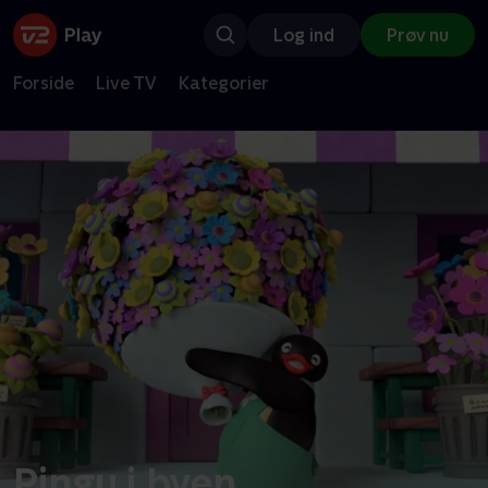
Log ind
Prøv nu
Forside
Live TV
Kategorier
Pingu i byen