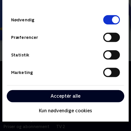
behandler dine oplysninger i
TV 2s privatlivspolitik
.
Samtykkevalg
Nødvendig
Præferencer
Statistik
Om Pingu i byen
Marketing
I denne animerede børneserie flytter Pingu til
storbyen og prøver det ene arbejde efter det andet.
Ikke alt går lige godt.
Acceptér alle
Kun nødvendige cookies
Om TV 2 Play
Kanaler
Priser og abonnement
TV 2