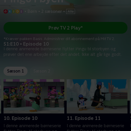
•
Børn
•
2 sæsoner
•
Prøv TV 2 Play*
*Kræver pakken Basis. Administrer dit abonnement på Mit TV 2.
S1:E10 • Episode 10
I denne animerede børneserie flytter Pingu til storbyen og
prøver det ene arbejde efter det andet. Ikke alt går lige godt.
Sæson 1
Sæson 2
10. Episode 10
11. Episode 11
I denne animerede børneserie
I denne animerede børneserie