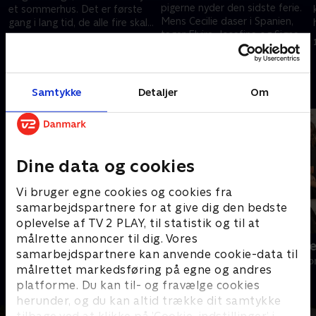
pigerne nyder den sidste ferie.
et sommerhus. Det er første
Mens Cecilie daser i Spanien,
gang i lang tid, de alle fire skal
tager Elvira, Josefine og Signe
være sammen flere dage i træk
9. oktober 2017 • 28 min
forreste række til CPH Fashion
9. oktober 2017 • 29 min
Weeks
Andre så også
Samtykke
Detaljer
Om
Dine data og cookies
Vi bruger egne cookies og cookies fra
samarbejdspartnere for at give dig den bedste
oplevelse af TV 2 PLAY, til statistik og til at
målrette annoncer til dig. Vores
Diamantfamilien
Kærester me
samarbejdspartnere kan anvende cookie-data til
Reality • 8 sæsoner
Reality • 2 sæso
målrettet markedsføring på egne og andres
platforme. Du kan til- og fravælge cookies
herunder, og du kan altid trække dit samtykke
tilbage ved at klikke på ’Cookie-indstillinger’ i