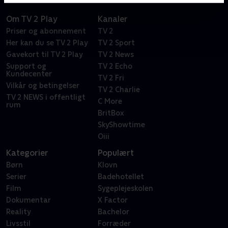
Om TV 2 Play
Kanaler
Priser og abonnement
TV 2
Her kan du se TV 2 Play
TV 2 Sport
Gavekort til TV 2 Play
TV 2 News
Support og
TV 2 Echo
Kundecenter
TV 2 Fri
Vilkår og betingelser
TV 2 Charlie
TV 2 NEWS i offentligt
C More
rum
BritBox
SkyShowtime
Oiii
Kategorier
Populært
Børn
Klovn
Serier
Badehotellet
Film
Sygeplejeskolen
Dokumentar
X Factor
Reality
Bachelor
Livsstil
Forræder