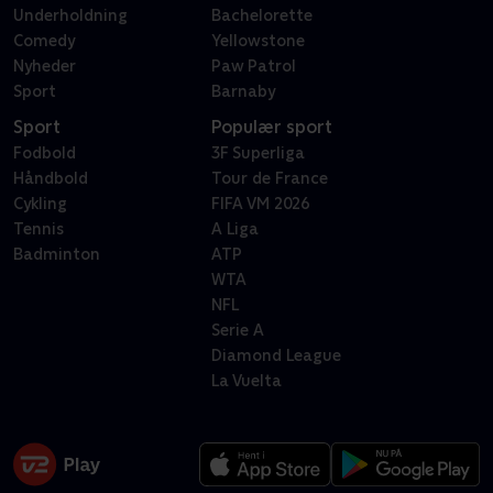
Underholdning
Bachelorette
Comedy
Yellowstone
Nyheder
Paw Patrol
Sport
Barnaby
Sport
Populær sport
Fodbold
3F Superliga
Håndbold
Tour de France
Cykling
FIFA VM 2026
Tennis
A Liga
Badminton
ATP
WTA
NFL
Serie A
Diamond League
La Vuelta