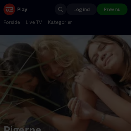
Log ind
Prøv nu
Forside
Live TV
Kategorier
Pigerne