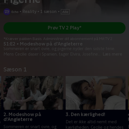
•
Reality
•
1 sæson
•
Prøv TV 2 Play*
*Kræver pakken Basis. Administrer dit abonnement på Mit TV 2.
S1:E2 • Modeshow på d'Angleterre
Sommeren er snart ovre, og pigerne nyder den sidste ferie.
Mens Cecilie daser i Spanien, tager Elvira, Josefine
...
Læs mere
Sæson 1
2. Modeshow på
3. Den kærlighed!
d'Angleterre
n
Det er ikke altid nemt med
Sommeren er snart ovre, og
t
kærligheden. Cecilie og hendes