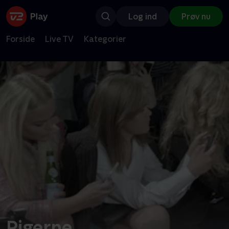
Log ind
Prøv nu
Forside
Live TV
Kategorier
Pigerne