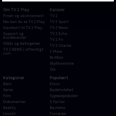
Om TV 2 Play
Kanaler
Priser og abonnement
TV 2
Her kan du se TV 2 Play
TV 2 Sport
Gavekort til TV 2 Play
TV 2 News
Support og
TV 2 Echo
Kundecenter
TV 2 Fri
Vilkår og betingelser
TV 2 Charlie
TV 2 NEWS i offentligt
C More
rum
BritBox
SkyShowtime
Oiii
Kategorier
Populært
Børn
Klovn
Serier
Badehotellet
Film
Sygeplejeskolen
Dokumentar
X Factor
Reality
Bachelor
Livsstil
Forræder