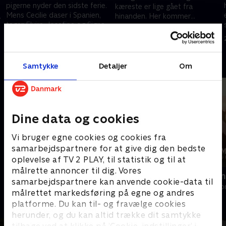
pigerne nyder den sidste ferie.
kæreste er lige gået fra
Mens Cecilie daser i Spanien,
hinanden. Her kommer
tager Elvira, Josefine og Signe
k
veninderne på banen med
16. oktober 2017 • 28 min
forreste række til CPH Fashion
trøstende skuldre
9. oktober 2017 • 29 min
Weeks
Andre så også
Samtykke
Detaljer
Om
Dine data og cookies
Vi bruger egne cookies og cookies fra
samarbejdspartnere for at give dig den bedste
oplevelse af TV 2 PLAY, til statistik og til at
målrette annoncer til dig. Vores
Diamantfamilien
Diamantfamil
samarbejdspartnere kan anvende cookie-data til
Reality • 8 sæsoner
Reality • 1 sæso
målrettet markedsføring på egne og andres
platforme. Du kan til- og fravælge cookies
herunder, og du kan altid trække dit samtykke
tilbage ved at klikke på ’Cookie-indstillinger’ i