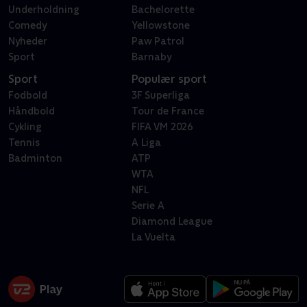
Underholdning
Bachelorette
Comedy
Yellowstone
Nyheder
Paw Patrol
Sport
Barnaby
Sport
Populær sport
Fodbold
3F Superliga
Håndbold
Tour de France
Cykling
FIFA VM 2026
Tennis
A Liga
Badminton
ATP
WTA
NFL
Serie A
Diamond League
La Vuelta