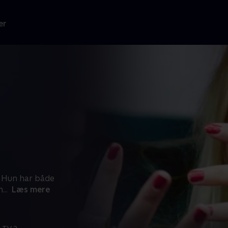
er
g. Hun har både
n
...
Læs mere