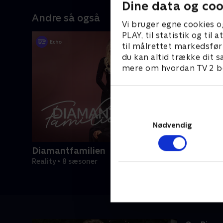
Dine data og coo
Andre så også
Vi bruger egne cookies o
PLAY, til statistik og ti
til målrettet markedsfør
du kan altid trække dit s
mere om hvordan TV 2 be
Nødvendig
Diamantfamilien
Reality • 8 sæsoner