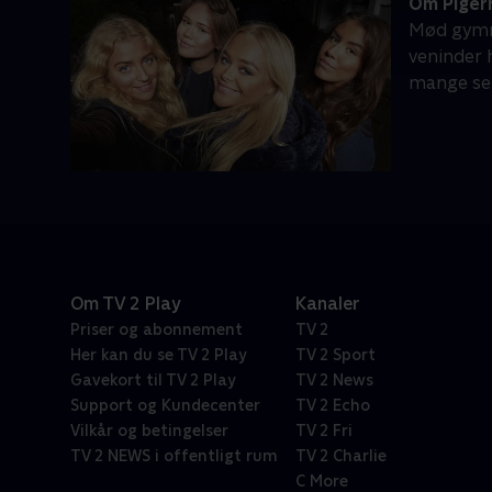
Om Piger
Mød gymnas
veninder 
mange sel
Om TV 2 Play
Kanaler
Priser og abonnement
TV 2
Her kan du se TV 2 Play
TV 2 Sport
Gavekort til TV 2 Play
TV 2 News
Support og Kundecenter
TV 2 Echo
Vilkår og betingelser
TV 2 Fri
TV 2 NEWS i offentligt rum
TV 2 Charlie
C More