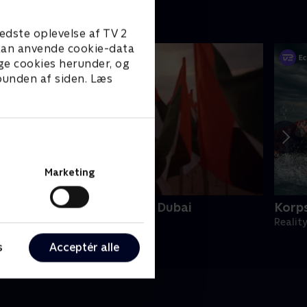
edste oplevelse af TV 2
e kan anvende cookie-data
ge cookies herunder, og
 bunden af siden. Læs
Marketing
iamantfamilien - fanget i Dubai
Korp
eality • 1 sæsoner
Realit
s
Acceptér alle