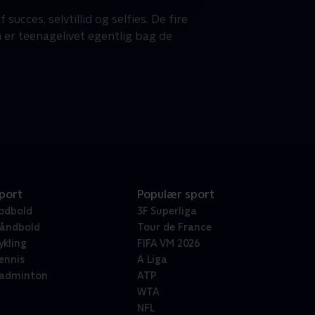
ucces, selvtillid og selfies. De fire
er teenagelivet egentlig bag de
port
Populær sport
odbold
3F Superliga
åndbold
Tour de France
ykling
FIFA VM 2026
ennis
A Liga
adminton
ATP
WTA
NFL