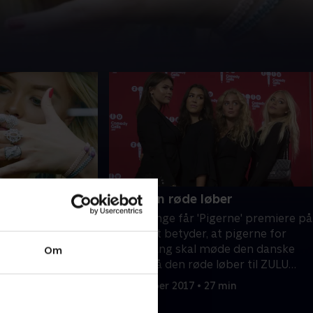
6. På den røde løber
ociale medier til
Inden længe får 'Pigerne' premiere på
har både en
ZULU. Det betyder, at pigerne for
d over 60.000
første gang skal møde den danske
Om
 som bliver fulgt
presse på den røde løber til ZULU
Comedy Galla
 min
6. november 2017 • 27 min