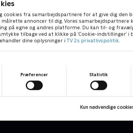
kies
g cookies fra samarbejdspartnere for at give dig den b
l at målrette annoncer til dig. Vores samarbejdspartner
ing på egne og andres platforme. Du kan til- og fravæl
amtykke tilbage ved at klikke på ’Cookie-indstillinger’ i
handler dine oplysninger i
TV 2s privatlivspolitik
.
Samtykkevalg
Præferencer
Statistik
Kærester med landsholdet
D
Reality • 2 sæsoner
R
Kun nødvendige cookie