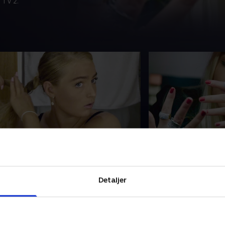
 TV 2.
. Til hundehandling i Ukraine
5. På tur
igerne er spændte på, hvordan det
Elvira har gjort de s
år Josefine, som er under hårdt
en forretning. Hun 
res, da hun skal til
instagramprofil me
Detaljer
uropamesterskaberne i
følgere, og en blog,
undehandling i Ukraine
af 80.000
3. oktober 2017 • 29 min
30. oktober 2017 • 27