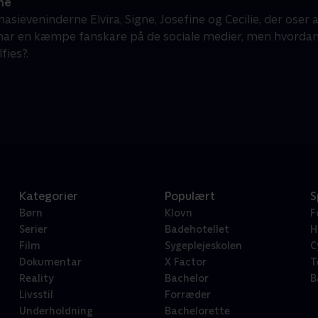
ne
ieveninderne Elvira, Signe, Josefine og Cecilie, der oser af s
har en kæmpe fanskare på de sociale medier, men hvordan 
fies?.
Kategorier
Populært
S
Børn
Klovn
F
Serier
Badehotellet
H
Film
Sygeplejeskolen
C
Dokumentar
X Factor
T
Reality
Bachelor
B
Livsstil
Forræder
Underholdning
Bachelorette