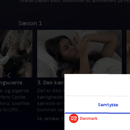
*Kræver pakken Basis. Administrer dit abonnement på Mit
Sæson 1
ngleterre
3. Den kærlighed!
4
e, og pigerne
Det er ikke altid nemt med
P
Mens Cecilie
kærligheden. Cecilie og hendes
g
lvira, Josefine
kæreste er lige gået fra hinanden. Her
p
Samtykke
 til CPH
kommer veninderne på banen med
e
trøstende skuldre
h
16. oktober 2017 • 28 min
2