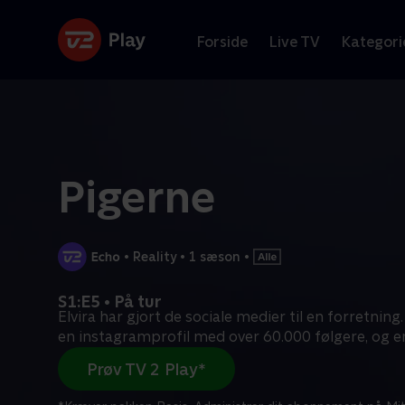
Forside
Live TV
Kategori
Pigerne
•
Reality
•
1 sæson
•
S1:E5 • På tur
Elvira har gjort de sociale medier til en forretnin
en instagramprofil med over 60.000 følgere, og e
Prøv TV 2 Play*