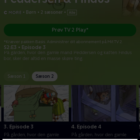
•
Børn
•
2 sæsoner
•
Prøv TV 2 Play*
*Kræver pakken Basis. Administrer dit abonnement på Mit TV 2.
S2:E3 • Episode 3
På gården, hvor den gamle mand Peddersen og katten Findus
bor, sker der altid en masse skøre ting.
Sæson 1
Sæson 2
3. Episode 3
4. Episode 4
På gården, hvor den gamle
På gården, hvor den gamle