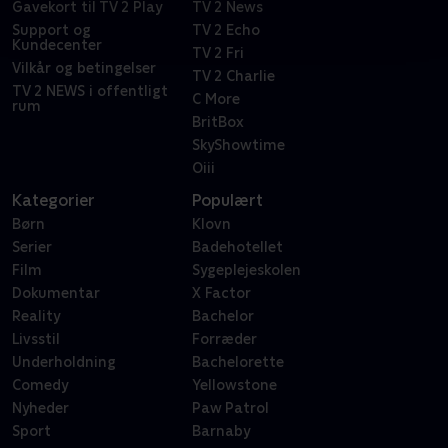
Gavekort til TV 2 Play
TV 2 News
Support og
TV 2 Echo
Kundecenter
TV 2 Fri
Vilkår og betingelser
TV 2 Charlie
TV 2 NEWS i offentligt
C More
rum
BritBox
SkyShowtime
Oiii
Kategorier
Populært
Børn
Klovn
Serier
Badehotellet
Film
Sygeplejeskolen
Dokumentar
X Factor
Reality
Bachelor
Livsstil
Forræder
Underholdning
Bachelorette
Comedy
Yellowstone
Nyheder
Paw Patrol
Sport
Barnaby