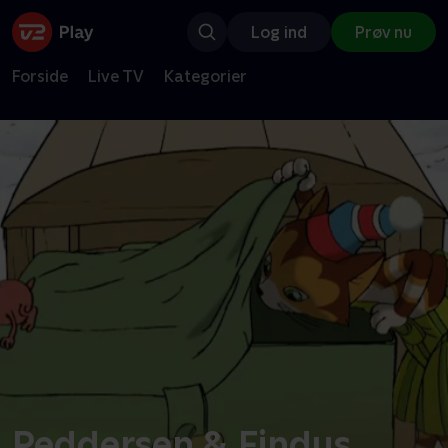
Log ind
Prøv nu
Forside
Live TV
Kategorier
Peddersen & Findus