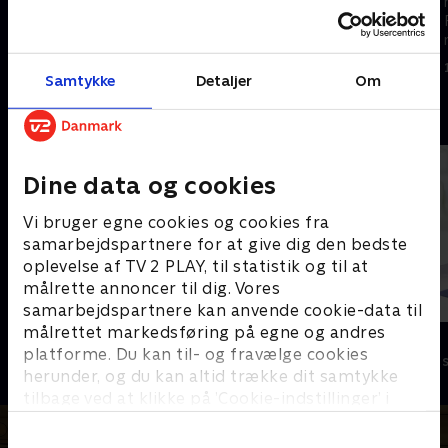
mand Peddersen og katten
mand Peddersen og katten
Findus bor, sker der altid en
Findus bor, sker der altid en
masse skøre ting.
masse skøre ting.
1. maj 2023 • 13 min
1. maj 2023 • 13 min
Samtykke
Detaljer
Om
Andre så også
Dine data og cookies
Vi bruger egne cookies og cookies fra
samarbejdspartnere for at give dig den bedste
oplevelse af TV 2 PLAY, til statistik og til at
målrette annoncer til dig. Vores
samarbejdspartnere kan anvende cookie-data til
målrettet markedsføring på egne og andres
Rasmus Klump
Pingu
platforme. Du kan til- og fravælge cookies
Børneserier • 3 sæsoner
Børneserier • 6
herunder, og du kan altid trække dit samtykke
tilbage ved at klikke på ’Cookie-indstillinger’ i
bunden af siden. Læs mere om hvordan TV 2
behandler dine oplysninger i