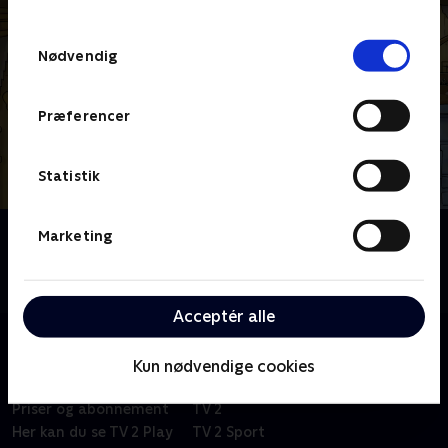
TV 2s privatlivspolitik
.
Samtykkevalg
Nødvendig
Præferencer
Statistik
Marketing
Om Peddersen & Findus
På gården, hvor den gamle mand Peddersen og
katten Findus bor, sker der altid en masse sjove ting.
Acceptér alle
Kun nødvendige cookies
Om TV 2 Play
Kanaler
Priser og abonnement
TV 2
Her kan du se TV 2 Play
TV 2 Sport