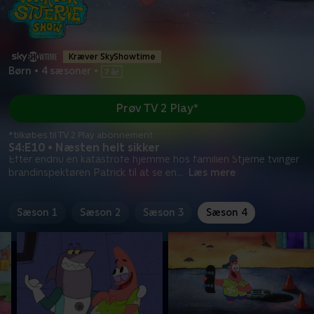
Kræver SkyShowtime
Børn
•
4 sæsoner
•
Prøv TV 2 Play*
*tilkøbes til TV 2 Play abonnement
S4:E10 • Næsten helt sikker
Efter endnu en katastrofe hjemme hos familien Stjerne tvinger
brandinspektøren Patrick til at se en
...
Læs mere
Sæson 1
Sæson 2
Sæson 3
Sæson 4