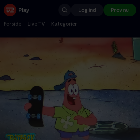
Log ind
Prøv nu
Forside
Live TV
Kategorier