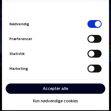
bunden af siden. Læs mere om hvordan TV 2
behandler dine oplysninger i
TV 2s privatlivspolitik
.
Samtykkevalg
Nødvendig
Præferencer
Statistik
Marketing
Om Patrick Stjerne Show
Med støtte fra sin familie spiller Patrick Star
hovedrollen i sin helt egen skøre, falske sitcom
Acceptér alle
sammen med sine elskelige venner i Bikini Bottom.
Kun nødvendige cookies