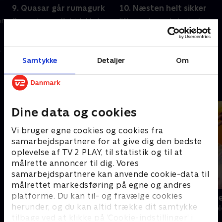
9. Quasar går rumagurk
10. Næsten helt sikker
 om
Quasar bruger Patrick til at
Efter endnu en katastrofe
kommunikere med de
hjemme hos familien Stjerne
dummeste rumvæsener i
tvinger brandinspektøren
universet.
Patrick til at se en
sikkerhedsinstruktionsvideo.
Samtykke
Detaljer
Om
27. juni 2026 • 21 min
27. juni 2026 • 21 min
Andre så også
Dine data og cookies
Vi bruger egne cookies og cookies fra
samarbejdspartnere for at give dig den bedste
oplevelse af TV 2 PLAY, til statistik og til at
målrette annoncer til dig. Vores
samarbejdspartnere kan anvende cookie-data til
målrettet markedsføring på egne og andres
platforme. Du kan til- og fravælge cookies
Fra klaphat til klassefest
Katrine und
herunder, og du kan altid trække dit samtykke
Børne-underholdning • 1 sæsoner
Børne-underhol
tilbage ved at klikke på ’Cookie-indstillinger’ i