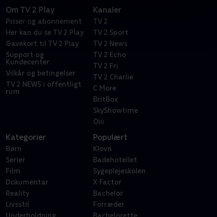
Om TV 2 Play
Kanaler
Priser og abonnement
TV 2
Her kan du se TV 2 Play
TV 2 Sport
Gavekort til TV 2 Play
TV 2 News
Support og
TV 2 Echo
Kundecenter
TV 2 Fri
Vilkår og betingelser
TV 2 Charlie
TV 2 NEWS i offentligt
C More
rum
BritBox
SkyShowtime
Oiii
Kategorier
Populært
Børn
Klovn
Serier
Badehotellet
Film
Sygeplejeskolen
Dokumentar
X Factor
Reality
Bachelor
Livsstil
Forræder
Underholdning
Bachelorette