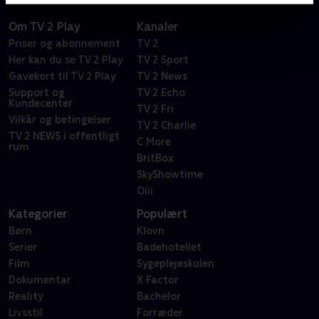
Om TV 2 Play
Kanaler
Priser og abonnement
TV 2
Her kan du se TV 2 Play
TV 2 Sport
Gavekort til TV 2 Play
TV 2 News
Support og
TV 2 Echo
Kundecenter
TV 2 Fri
Vilkår og betingelser
TV 2 Charlie
TV 2 NEWS i offentligt
C More
rum
BritBox
SkyShowtime
Oiii
Kategorier
Populært
Børn
Klovn
Serier
Badehotellet
Film
Sygeplejeskolen
Dokumentar
X Factor
Reality
Bachelor
Livsstil
Forræder