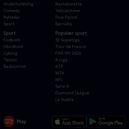
Underholdning
Bachelorette
Comedy
Yellowstone
Nyheder
Paw Patrol
Sport
Barnaby
Sport
Populær sport
Fodbold
3F Superliga
Håndbold
Tour de France
Cykling
FIFA VM 2026
Tennis
A Liga
Badminton
ATP
WTA
NFL
Serie A
Diamond League
La Vuelta