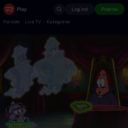
Log ind
Prøv nu
Forside
Live TV
Kategorier