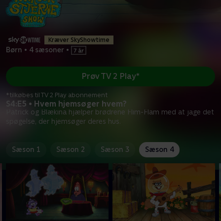
Kræver SkyShowtime
Børn
•
4 sæsoner
•
Prøv TV 2 Play*
*tilkøbes til TV 2 Play abonnement
S4:E5 • Hvem hjemsøger hvem?
Patrick og Blækina hjælper brødrene Flim-Flam med at jage det
spøgelse, der hjemsøger deres hus.
Sæson 1
Sæson 2
Sæson 3
Sæson 4