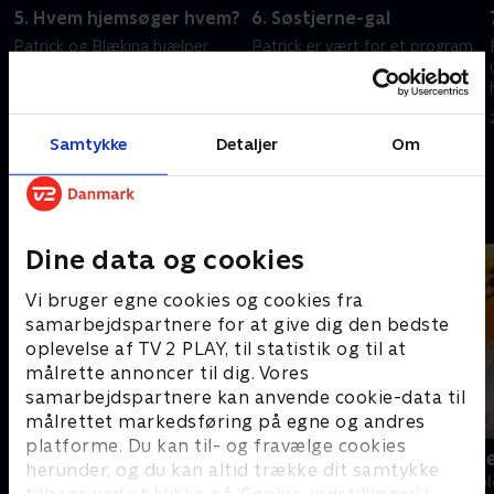
5. Hvem hjemsøger hvem?
6. Søstjerne-gal
Patrick og Blækina hjælper
Patrick er vært for et program
brødrene Flim-Flam med at
med fokus på landet, og
jage det spøgelse, der
algeungerne rejser ind i
hjemsøger deres hus.
fremtiden.
8. november 2025 • 21 min
27. juni 2026 • 21 min
Samtykke
Detaljer
Om
Andre så også
Dine data og cookies
Vi bruger egne cookies og cookies fra
samarbejdspartnere for at give dig den bedste
oplevelse af TV 2 PLAY, til statistik og til at
målrette annoncer til dig. Vores
samarbejdspartnere kan anvende cookie-data til
målrettet markedsføring på egne og andres
platforme. Du kan til- og fravælge cookies
Fra klaphat til klassefest
Katrine und
herunder, og du kan altid trække dit samtykke
Børne-underholdning • 1 sæsoner
Børne-underhol
tilbage ved at klikke på ’Cookie-indstillinger’ i