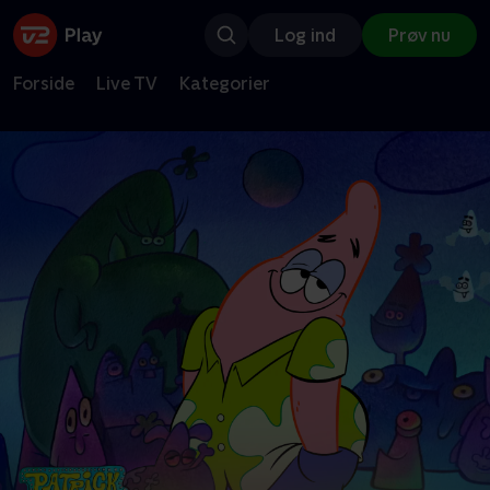
Log ind
Prøv nu
Forside
Live TV
Kategorier