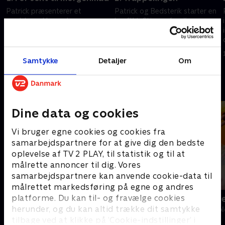
Patrick præsenterer et
Patrick og Bedsterik starter en
madshow. Han oplever
konflikt. Stjerne-familien
arbejdsstyrkens vidundere med
konfronterer deres fjollede
SvampeBob.
rivaliseringer.
1. januar 2023 • 21 min
1. januar 2023 • 21 min
Samtykke
Detaljer
Om
Andre så også
Dine data og cookies
Vi bruger egne cookies og cookies fra
samarbejdspartnere for at give dig den bedste
oplevelse af TV 2 PLAY, til statistik og til at
målrette annoncer til dig. Vores
samarbejdspartnere kan anvende cookie-data til
målrettet markedsføring på egne og andres
platforme. Du kan til- og fravælge cookies
Fra klaphat til klassefest
Katrine und
herunder, og du kan altid trække dit samtykke
Børne-underholdning • 1 sæsoner
Børne-underhol
tilbage ved at klikke på ’Cookie-indstillinger’ i