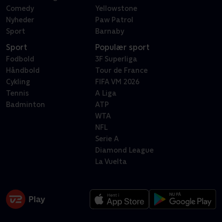
Comedy
Yellowstone
Nyheder
Paw Patrol
Sport
Barnaby
Sport
Populær sport
Fodbold
3F Superliga
Håndbold
Tour de France
Cykling
FIFA VM 2026
Tennis
A Liga
Badminton
ATP
WTA
NFL
Serie A
Diamond League
La Vuelta