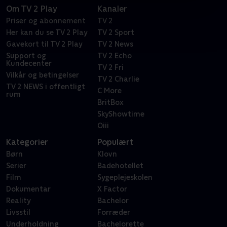
Om TV 2 Play
Kanaler
Priser og abonnement
TV 2
Her kan du se TV 2 Play
TV 2 Sport
Gavekort til TV 2 Play
TV 2 News
Support og
TV 2 Echo
Kundecenter
TV 2 Fri
Vilkår og betingelser
TV 2 Charlie
TV 2 NEWS i offentligt
C More
rum
BritBox
SkyShowtime
Oiii
Kategorier
Populært
Børn
Klovn
Serier
Badehotellet
Film
Sygeplejeskolen
Dokumentar
X Factor
Reality
Bachelor
Livsstil
Forræder
Underholdning
Bachelorette