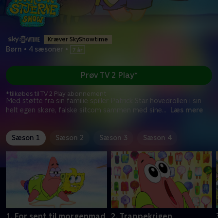
Kræver SkyShowtime
Børn
•
4 sæsoner
•
Prøv TV 2 Play*
*tilkøbes til TV 2 Play abonnement
Med støtte fra sin familie spiller Patrick Star hovedrollen i sin
helt egen skøre, falske sitcom sammen med sine
...
Læs mere
Sæson 1
Sæson 2
Sæson 3
Sæson 4
1. For sent til morgenmad
2. Trappekrigen