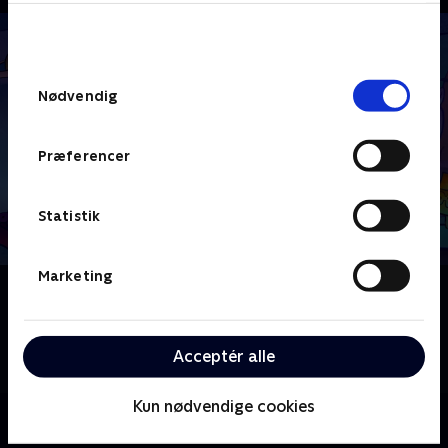
bunden af siden. Læs mere om hvordan TV 2
behandler dine oplysninger i
TV 2s privatlivspolitik
.
Samtykkevalg
Nødvendig
Præferencer
Statistik
Marketing
Om Patrick Stjerne Show
Med støtte fra sin familie spiller Patrick Star
hovedrollen i sin helt egen skøre, falske sitcom
Acceptér alle
sammen med sine elskelige venner i Bikini Bottom.
Kun nødvendige cookies