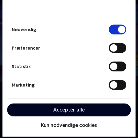
bunden af siden. Læs mere om hvordan TV 2
behandler dine oplysninger i
TV 2s privatlivspolitik
.
Samtykkevalg
Nødvendig
Præferencer
Statistik
Marketing
Om Patrick Stjerne Show
Med støtte fra sin familie spiller Patrick Star
hovedrollen i sin helt egen skøre, falske sitcom
Acceptér alle
sammen med sine elskelige venner i Bikini Bottom.
Kun nødvendige cookies