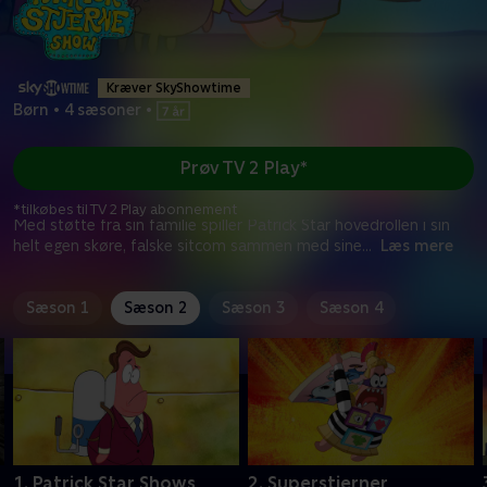
Kræver SkyShowtime
Børn
•
4 sæsoner
•
Prøv TV 2 Play*
*tilkøbes til TV 2 Play abonnement
Med støtte fra sin familie spiller Patrick Star hovedrollen i sin
helt egen skøre, falske sitcom sammen med sine
...
Læs mere
Sæson 1
Sæson 2
Sæson 3
Sæson 4
1. Patrick Star Shows
2. Superstjerner