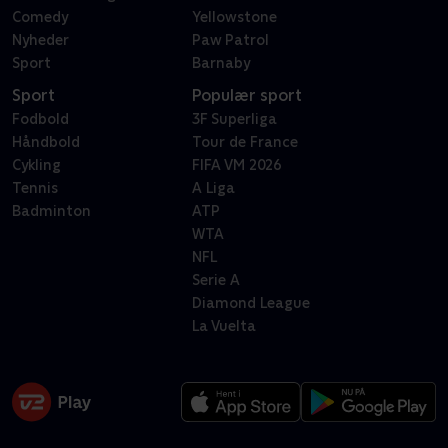
Comedy
Yellowstone
Nyheder
Paw Patrol
Sport
Barnaby
Sport
Populær sport
Fodbold
3F Superliga
Håndbold
Tour de France
Cykling
FIFA VM 2026
Tennis
A Liga
Badminton
ATP
WTA
NFL
Serie A
Diamond League
La Vuelta