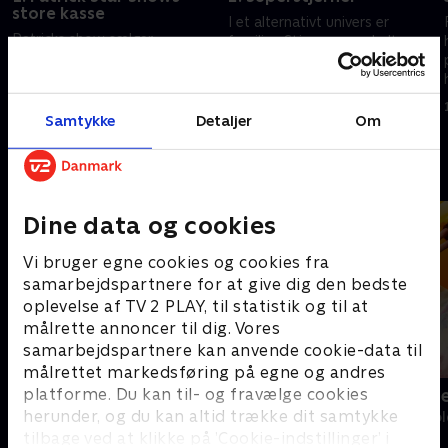
store kasse
I et alternativt univers er
Patricks show sælger
familien Stjerne superhelte -
merchandise for at få penge til
det tror de i hvert fald selv.
sæson to, og Patrick er vært
Cecil får job på et
for flere gameshows
kunstmuseum
17. juli 2024 • 21 min
Samtykke
Detaljer
Om
17. juli 2024 • 21 min
Andre så også
Dine data og cookies
Vi bruger egne cookies og cookies fra
samarbejdspartnere for at give dig den bedste
oplevelse af TV 2 PLAY, til statistik og til at
målrette annoncer til dig. Vores
samarbejdspartnere kan anvende cookie-data til
målrettet markedsføring på egne og andres
platforme. Du kan til- og fravælge cookies
Fra klaphat til klassefest
Katrine und
herunder, og du kan altid trække dit samtykke
Børne-underholdning • 1 sæsoner
Børne-underhol
tilbage ved at klikke på ’Cookie-indstillinger’ i