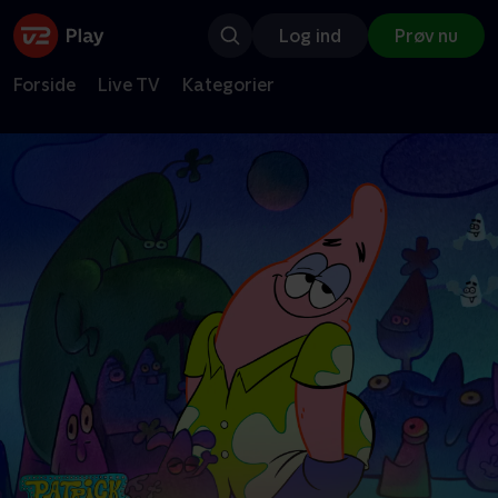
Log ind
Prøv nu
Forside
Live TV
Kategorier