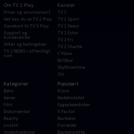
Om TV 2 Play
Kanaler
Priser og abonnement
TV 2
Her kan du se TV 2 Play
TV 2 Sport
Gavekort til TV 2 Play
TV 2 News
Support og
TV 2 Echo
Kundecenter
TV 2 Fri
Vilkår og betingelser
TV 2 Charlie
TV 2 NEWS i offentligt
C More
rum
BritBox
SkyShowtime
Oiii
Kategorier
Populært
Børn
Klovn
Serier
Badehotellet
Film
Sygeplejeskolen
Dokumentar
X Factor
Reality
Bachelor
Livsstil
Forræder
Underholdning
Bachelorette