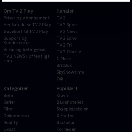
Om TV 2 Play
Kanaler
Priser og abonnement
TV 2
Her kan du se TV 2 Play
TV 2 Sport
Gavekort til TV 2 Play
TV 2 News
Support og
TV 2 Echo
Kundecenter
TV 2 Fri
Vilkår og betingelser
TV 2 Charlie
TV 2 NEWS i offentligt
C More
rum
BritBox
SkyShowtime
Oiii
Kategorier
Populært
Børn
Klovn
Serier
Badehotellet
Film
Sygeplejeskolen
Dokumentar
X Factor
Reality
Bachelor
Livsstil
Forræder