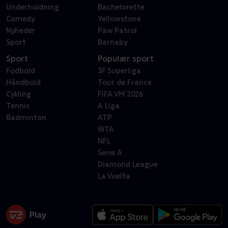
Underholdning
Bachelorette
Comedy
Yellowstone
Nyheder
Paw Patrol
Sport
Barnaby
Sport
Populær sport
Fodbold
3F Superliga
Håndbold
Tour de France
Cykling
FIFA VM 2026
Tennis
A Liga
Badminton
ATP
WTA
NFL
Serie A
Diamond League
La Vuelta