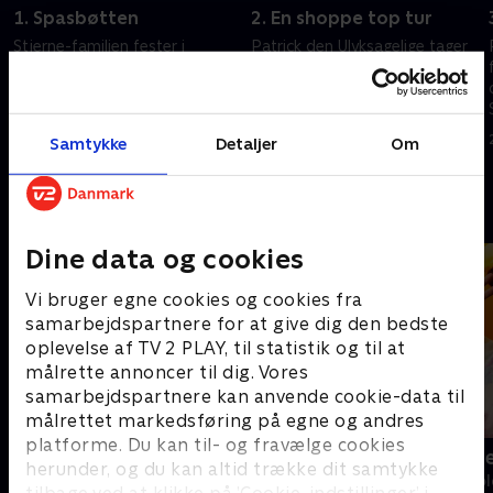
1. Spasbøtten
2. En shoppe top tur
Stjerne-familien fester i
Patrick den Ulyksagelige tager
Affaldsbøtten. Patrick er vært
på eventyr i indkøbscenteret.
for sit show efter mørkets
Kaptajn Quasar erstatter Pat-
frembrud, hvor han udforsker,
Tron med en mere effektiv
hvordan Bikinibunden er om
robot
24. marts 2025 • 21 min
24. marts 2025 • 21 min
Samtykke
Detaljer
Om
natten
Andre så også
Dine data og cookies
Vi bruger egne cookies og cookies fra
samarbejdspartnere for at give dig den bedste
oplevelse af TV 2 PLAY, til statistik og til at
målrette annoncer til dig. Vores
samarbejdspartnere kan anvende cookie-data til
målrettet markedsføring på egne og andres
platforme. Du kan til- og fravælge cookies
Fra klaphat til klassefest
Katrine und
herunder, og du kan altid trække dit samtykke
Børne-underholdning • 1 sæsoner
Børne-underhol
tilbage ved at klikke på ’Cookie-indstillinger’ i