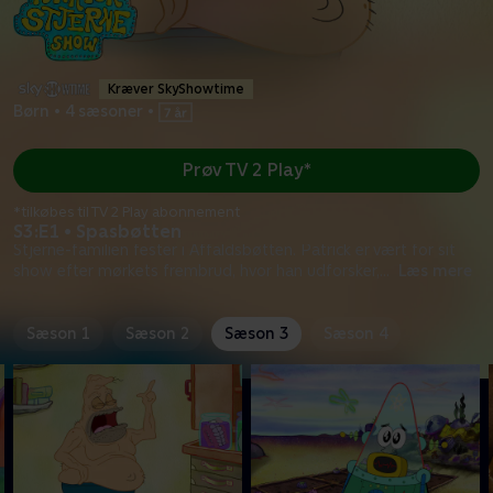
Kræver SkyShowtime
Børn
•
4 sæsoner
•
Prøv TV 2 Play*
*tilkøbes til TV 2 Play abonnement
S3:E1 • Spasbøtten
Stjerne-familien fester i Affaldsbøtten. Patrick er vært for sit
show efter mørkets frembrud, hvor han udforsker,
...
Læs mere
Sæson 1
Sæson 2
Sæson 3
Sæson 4