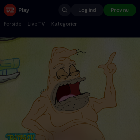
Log ind
Prøv nu
Forside
Live TV
Kategorier