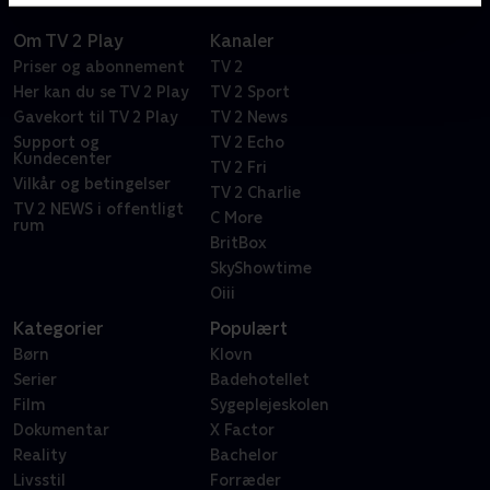
Om TV 2 Play
Kanaler
Priser og abonnement
TV 2
Her kan du se TV 2 Play
TV 2 Sport
Gavekort til TV 2 Play
TV 2 News
Support og
TV 2 Echo
Kundecenter
TV 2 Fri
Vilkår og betingelser
TV 2 Charlie
TV 2 NEWS i offentligt
C More
rum
BritBox
SkyShowtime
Oiii
Kategorier
Populært
Børn
Klovn
Serier
Badehotellet
Film
Sygeplejeskolen
Dokumentar
X Factor
Reality
Bachelor
Livsstil
Forræder