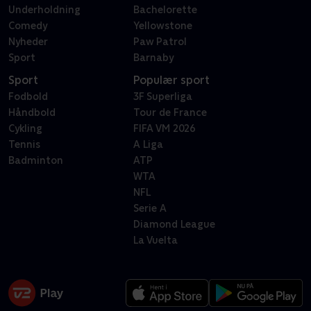
Underholdning
Bachelorette
Comedy
Yellowstone
Nyheder
Paw Patrol
Sport
Barnaby
Sport
Populær sport
Fodbold
3F Superliga
Håndbold
Tour de France
Cykling
FIFA VM 2026
Tennis
A Liga
Badminton
ATP
WTA
NFL
Serie A
Diamond League
La Vuelta