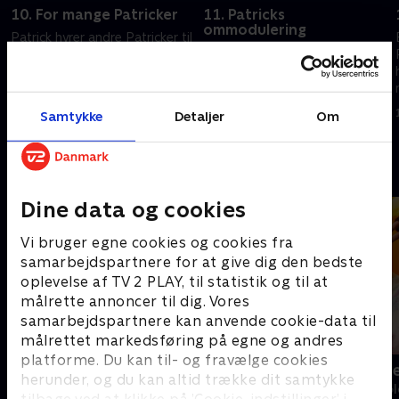
10. For mange Patricker
11. Patricks
ommodulering
Patrick hyrer andre Patricker til
Patrick vågner med et forkert
at underholde til fester. Pat-
ansigt. Familien Stjerne
Thos fortæller en hamdonsk
arbejder sammen på den
historie om kærlighed og
Knasende Krabbe
svinekødsprodukter
1. januar 2025 • 21 min
Samtykke
Detaljer
Om
1. januar 2025 • 21 min
Andre så også
Dine data og cookies
Vi bruger egne cookies og cookies fra
samarbejdspartnere for at give dig den bedste
oplevelse af TV 2 PLAY, til statistik og til at
målrette annoncer til dig. Vores
samarbejdspartnere kan anvende cookie-data til
målrettet markedsføring på egne og andres
platforme. Du kan til- og fravælge cookies
Fra klaphat til klassefest
Katrine und
herunder, og du kan altid trække dit samtykke
Børne-underholdning • 1 sæsoner
Børne-underhol
tilbage ved at klikke på ’Cookie-indstillinger’ i