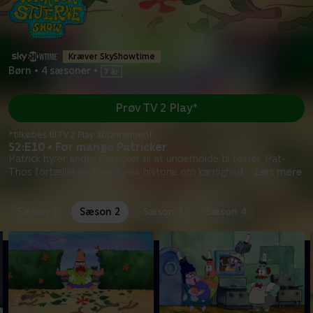
Kræver SkyShowtime
Børn
•
4 sæsoner
•
Prøv TV 2 Play*
*tilkøbes til TV 2 Play abonnement
S2:E10 • For mange Patricker
Patrick hyrer andre Patricker til at underholde til fester. Pat-
Thos fortæller en hamdonsk historie om kærlighed
...
Læs mere
Sæson 1
Sæson 2
Sæson 3
Sæson 4