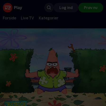
Log ind
Prøv nu
Forside
Live TV
Kategorier