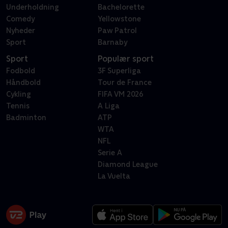
Underholdning
Bachelorette
Comedy
Yellowstone
Nyheder
Paw Patrol
Sport
Barnaby
Sport
Populær sport
Fodbold
3F Superliga
Håndbold
Tour de France
Cykling
FIFA VM 2026
Tennis
A Liga
Badminton
ATP
WTA
NFL
Serie A
Diamond League
La Vuelta