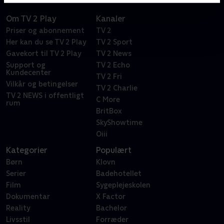
Om TV 2 Play
Kanaler
Priser og abonnement
TV 2
Her kan du se TV 2 Play
TV 2 Sport
Gavekort til TV 2 Play
TV 2 News
Support og
TV 2 Echo
Kundecenter
TV 2 Fri
Vilkår og betingelser
TV 2 Charlie
TV 2 NEWS i offentligt
C More
rum
BritBox
SkyShowtime
Oiii
Kategorier
Populært
Børn
Klovn
Serier
Badehotellet
Film
Sygeplejeskolen
Dokumentar
X Factor
Reality
Bachelor
Livsstil
Forræder