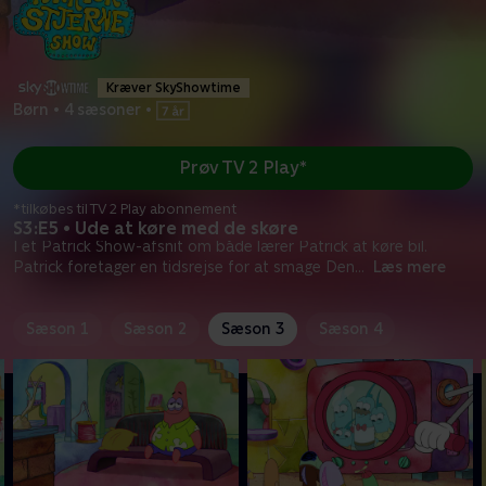
Kræver SkyShowtime
Børn
•
4 sæsoner
•
Prøv TV 2 Play*
*tilkøbes til TV 2 Play abonnement
S3:E5 • Ude at køre med de skøre
I et Patrick Show-afsnit om både lærer Patrick at køre bil.
Patrick foretager en tidsrejse for at smage Den
...
Læs mere
Sæson 1
Sæson 2
Sæson 3
Sæson 4