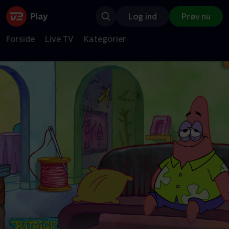
Log ind
Prøv nu
Forside
Live TV
Kategorier