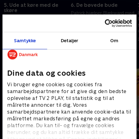
5. Ude at køre med de
6. De bøvede bude
skøre
Patrick hjælper Blækward med
I et Patrick Show-afsnit om
at bringe aviser ud som
både lærer Patrick at køre bil.
kompensation for, at han er
Patrick foretager en tidsrejse
kommet til skade
for at smage Den Knasende
24. marts 2025 • 21 min
Samtykke
Detaljer
Om
Krabbes nyeste tilføjelse til
24. marts 2025 • 21 min
menuen
Andre så også
Dine data og cookies
Vi bruger egne cookies og cookies fra
samarbejdspartnere for at give dig den bedste
oplevelse af TV 2 PLAY, til statistik og til at
målrette annoncer til dig. Vores
samarbejdspartnere kan anvende cookie-data til
målrettet markedsføring på egne og andres
platforme. Du kan til- og fravælge cookies
Fra klaphat til klassefest
Katrine und
herunder, og du kan altid trække dit samtykke
Børne-underholdning • 1 sæsoner
Børne-underhol
tilbage ved at klikke på ’Cookie-indstillinger’ i