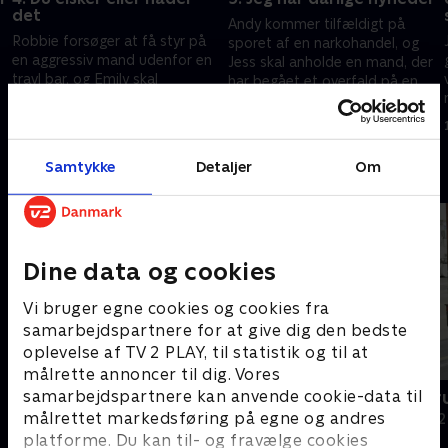
det
Andy kommer tilfældigt på
Robbie forsøger at få styr på
sporet af en narkohandel, og
en aggressiv mand udenfor en
Jess skal anholde en mand, der
travl bar, og Emily skal
har begået et overfald på en
undersøge en mistænkt, der
stripklub.
8. august 2023 • 46 min
ikke er helt samarbejdsvillig.
1. august 2023 • 46 min
Samtykke
Detaljer
Om
Andre så også
Dine data og cookies
Vi bruger egne cookies og cookies fra
samarbejdspartnere for at give dig den bedste
oplevelse af TV 2 PLAY, til statistik og til at
målrette annoncer til dig. Vores
samarbejdspartnere kan anvende cookie-data til
Politiet tæt på
Grænsepatru
målrettet markedsføring på egne og andres
Dokumentar • 3 sæsoner
Dokumentar • 2
platforme. Du kan til- og fravælge cookies