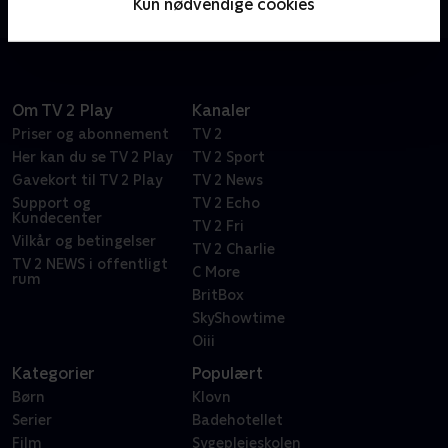
Kun nødvendige cookies
gennem virkelige hændelser og
overvågningskameraer.
Om TV 2 Play
Kanaler
Priser og abonnement
TV 2
Her kan du se TV 2 Play
TV 2 Sport
Gavekort til TV 2 Play
TV 2 News
Support og
TV 2 Echo
Kundecenter
TV 2 Fri
Vilkår og betingelser
TV 2 Charlie
TV 2 NEWS i offentligt
C More
rum
BritBox
SkyShowtime
Oiii
Kategorier
Populært
Børn
Klovn
Serier
Badehotellet
Film
Sygeplejeskolen