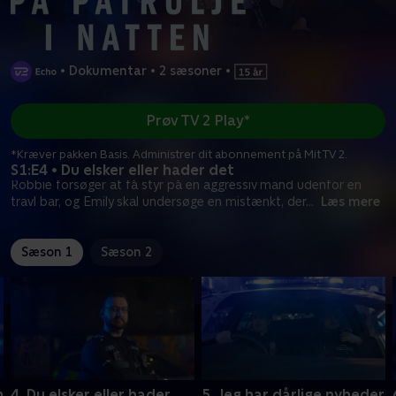
•
Dokumentar
•
2 sæsoner
•
Prøv TV 2 Play*
*Kræver pakken Basis. Administrer dit abonnement på Mit TV 2.
S1:E4 • Du elsker eller hader det
Robbie forsøger at få styr på en aggressiv mand udenfor en
travl bar, og Emily skal undersøge en mistænkt, der
...
Læs mere
Sæson 1
Sæson 2
m
4. Du elsker eller hader
5. Jeg har dårlige nyheder