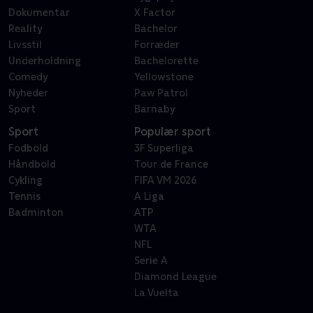
Dokumentar
X Factor
Reality
Bachelor
Livsstil
Forræder
Underholdning
Bachelorette
Comedy
Yellowstone
Nyheder
Paw Patrol
Sport
Barnaby
Sport
Populær sport
Fodbold
3F Superliga
Håndbold
Tour de France
Cykling
FIFA VM 2026
Tennis
A Liga
Badminton
ATP
WTA
NFL
Serie A
Diamond League
La Vuelta