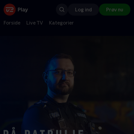
Log ind
Prøv nu
Forside
Live TV
Kategorier