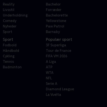
Reality
Bachelor
Livsstil
Forræder
Underholdning
Bachelorette
Comedy
Yellowstone
Nyheder
Paw Patrol
Sport
Barnaby
Sport
Populær sport
Fodbold
3F Superliga
Håndbold
Tour de France
Cykling
FIFA VM 2026
Tennis
A Liga
Badminton
ATP
WTA
NFL
Serie A
Diamond League
La Vuelta