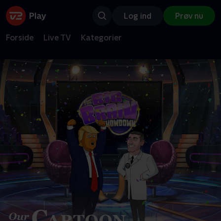
Log ind
Prøv nu
Forside
Live TV
Kategorier