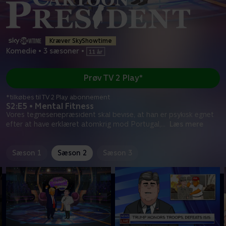
Kræver SkyShowtime
Komedie
•
3 sæsoner
•
Prøv TV 2 Play*
*tilkøbes til TV 2 Play abonnement
S2:E5 • Mental Fitness
Vores tegneseriepræsident skal bevise, at han er psykisk egnet
efter at have erklæret atomkrig mod Portugal,
...
Læs mere
Sæson 1
Sæson 2
Sæson 3