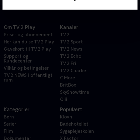
Om TV 2 Play
Kanaler
Priser og abonnement
TV 2
Her kan du se TV 2 Play
TV 2 Sport
Gavekort til TV 2 Play
TV 2 News
Support og
TV 2 Echo
Kundecenter
TV 2 Fri
Vilkår og betingelser
TV 2 Charlie
TV 2 NEWS i offentligt
C More
rum
BritBox
SkyShowtime
Oiii
Kategorier
Populært
Børn
Klovn
Serier
Badehotellet
Film
Sygeplejeskolen
Dokumentar
X Factor