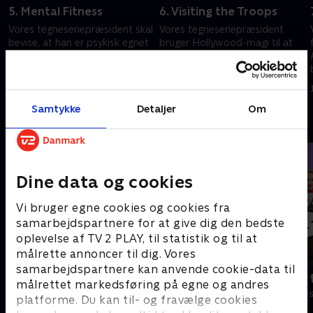
5. Mental Fitness
6. Visiting the Troops
Vores tegneseriepræsident skal
Vores tegneseriepræsident
bevise, at han er psykisk egnet
bruger Hollywood-magi til at
efter at have erklæret atomkrig
give hånd til tropperne, mens
mod Portugal, mens værterne
en ensom Don Jr. bliver nære
på Fox & Friends dækker over
venner med tech-magnaten
1. juli 2021 • 24 min
1. juli 2021 • 26 min
ham.
Elon Musk.
Samtykke
Detaljer
Om
Andre så også
Dine data og cookies
Vi bruger egne cookies og cookies fra
samarbejdspartnere for at give dig den bedste
oplevelse af TV 2 PLAY, til statistik og til at
målrette annoncer til dig. Vores
samarbejdspartnere kan anvende cookie-data til
Robssons (dansk tale)
Bert (dansk 
målrettet markedsføring på egne og andres
Komedie • 1 sæsoner
Komedie • 1 sæ
platforme. Du kan til- og fravælge cookies