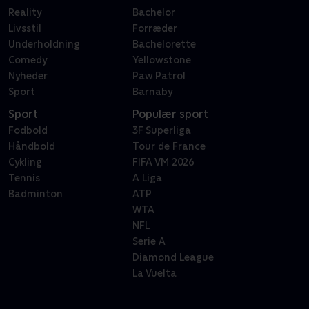
Reality
Bachelor
Livsstil
Forræder
Underholdning
Bachelorette
Comedy
Yellowstone
Nyheder
Paw Patrol
Sport
Barnaby
Sport
Populær sport
Fodbold
3F Superliga
Håndbold
Tour de France
Cykling
FIFA VM 2026
Tennis
A Liga
Badminton
ATP
WTA
NFL
Serie A
Diamond League
La Vuelta