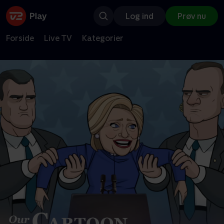
Log ind
Prøv nu
Forside
Live TV
Kategorier