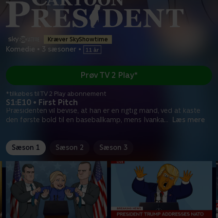
Kræver SkyShowtime
Komedie
•
3 sæsoner
•
Prøv TV 2 Play*
*tilkøbes til TV 2 Play abonnement
S1:E10 • First Pitch
Præsidenten vil bevise, at han er en rigtig mand, ved at kaste
den første bold til en baseballkamp, mens Ivanka
...
Læs mere
Sæson 1
Sæson 2
Sæson 3