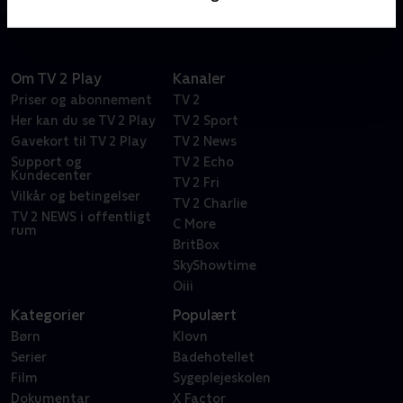
Om TV 2 Play
Kanaler
Priser og abonnement
TV 2
Her kan du se TV 2 Play
TV 2 Sport
Gavekort til TV 2 Play
TV 2 News
Support og
TV 2 Echo
Kundecenter
TV 2 Fri
Vilkår og betingelser
TV 2 Charlie
TV 2 NEWS i offentligt
C More
rum
BritBox
SkyShowtime
Oiii
Kategorier
Populært
Børn
Klovn
Serier
Badehotellet
Film
Sygeplejeskolen
Dokumentar
X Factor