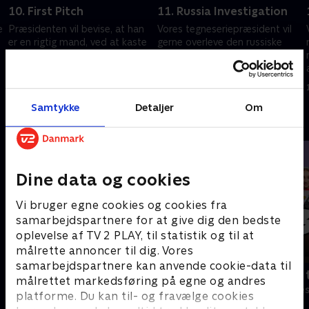
10. First Pitch
11. Russia Investigation
e
Præsidenten vil bevise, at han
Vores tegneseriepræsident vil
er en rigtig mand, ved at kaste
gerne overleve den russiske
den første bold til en
undersøgelse med hjælp fra
r
baseballkamp, mens Ivanka
Steve Mnuchin, mens Nancy
forsøger at blive et feministisk
Pelosi og Chuck Chumer gør
1. juli 2021 • 24 min
1. juli 2021 • 26 min
ikon.
demokraterne vrede.
Samtykke
Detaljer
Om
Andre så også
Dine data og cookies
Vi bruger egne cookies og cookies fra
samarbejdspartnere for at give dig den bedste
oplevelse af TV 2 PLAY, til statistik og til at
målrette annoncer til dig. Vores
samarbejdspartnere kan anvende cookie-data til
Robssons (dansk tale)
Bert (dansk 
målrettet markedsføring på egne og andres
Komedie • 1 sæsoner
Komedie • 1 sæ
platforme. Du kan til- og fravælge cookies