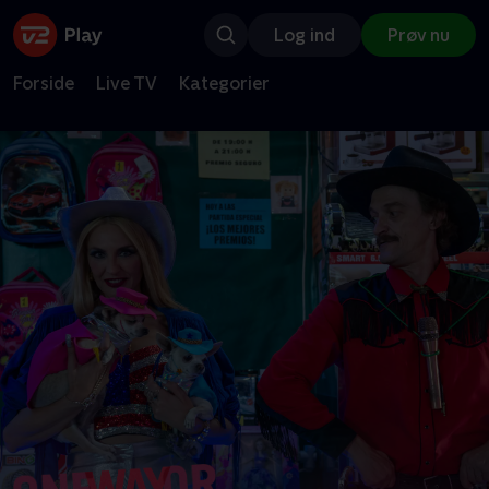
Log ind
Prøv nu
Forside
Live TV
Kategorier