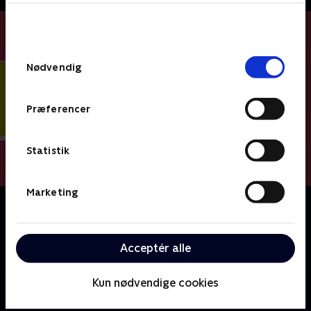
bunden af siden. Læs mere om hvordan TV 2
behandler dine oplysninger i
TV 2s privatlivspolitik
.
Samtykkevalg
Nødvendig
Præferencer
Statistik
Marketing
Om One Way or Another
Efter ikke at have set hinanden i årevis, genforenes
vennerne Hache og Belen, da de flytter til det trendy
Acceptér alle
kvarter Malasaña i Madrid.
Kun nødvendige cookies