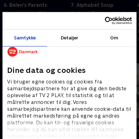
6. Belen's Parents
7. Alphabet Soup
Pigerne besøger Belens
Hache og Belen er pludselig
.
forældre på deres job og
berømte. Oli inviterer dem til
opdager hemmeligheder, de
en undergrundsfest.
helst ikke vil kende
5. maj 2023 • 31 min
Samtykke
Detaljer
Om
28. april 2023 • 30 min
Andre så også
Dine data og cookies
Vi bruger egne cookies og cookies fra
samarbejdspartnere for at give dig den bedste
oplevelse af TV 2 PLAY, til statistik og til at
målrette annoncer til dig. Vores
samarbejdspartnere kan anvende cookie-data til
målrettet markedsføring på egne og andres
platforme. Du kan til- og fravælge cookies
Klovn
Badehotelle
herunder, og du kan altid trække dit samtykke
Komedie • 11 sæsoner
Drama • 10 sæs
tilbage ved at klikke på ’Cookie-indstillinger’ i