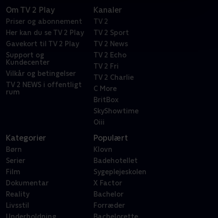
Om TV 2 Play
Kanaler
Priser og abonnement
TV 2
Her kan du se TV 2 Play
TV 2 Sport
Gavekort til TV 2 Play
TV 2 News
Support og
TV 2 Echo
Kundecenter
TV 2 Fri
Vilkår og betingelser
TV 2 Charlie
TV 2 NEWS i offentligt
C More
rum
BritBox
SkyShowtime
Oiii
Kategorier
Populært
Børn
Klovn
Serier
Badehotellet
Film
Sygeplejeskolen
Dokumentar
X Factor
Reality
Bachelor
Livsstil
Forræder
Underholdning
Bachelorette