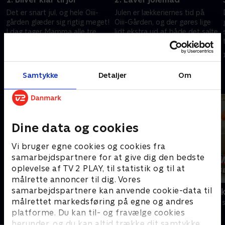
Det er snart jul, og hele Oiii-
Julen er lækkeriernes tid på
gården glæder sig rigtig meget!
Oiii-Gården, og der gøres lige
I dag tager Mamma alle tre
lidt ekstra ud af både det salte
unger og hunden, Sara, med i
og det søde. Thorvald og
skoven for at fælde årets
Pappa laver deres egen
1. december 2020 • 12 min
1. december 2020 • 14 min
juletræ.
pølsefars.
Samtykke
Detaljer
Om
Andre så også
Dine data og cookies
Vi bruger egne cookies og cookies fra
samarbejdspartnere for at give dig den bedste
oplevelse af TV 2 PLAY, til statistik og til at
målrette annoncer til dig. Vores
samarbejdspartnere kan anvende cookie-data til
Se hva jeg kan
Kæmpemaskin
målrettet markedsføring på egne og andres
Børneserier • 2 sæsoner
Børneserier • 1
platforme. Du kan til- og fravælge cookies
herunder, og du kan altid trække dit samtykke