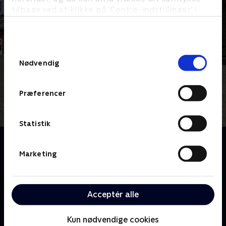
tilbage ved at klikke på ’Cookie-indstillinger’ i
bunden af siden. Læs mere om hvordan TV 2
behandler dine oplysninger i
TV 2s privatlivspolitik
.
Samtykkevalg
Nødvendig
Præferencer
Statistik
Om Oiii-Gården
Velkommen til Oiii-Gården! Her er der altid nok at
Marketing
gøre for hele familien, hvor både store og små kan
bidrage til de forskellige gøremål. Hver årstid byder
på nye udfordringer, så både planter, dyr og
Acceptér alle
mennesker kan trives bedst muligt og være helt klar
til den næste sæson.
Kun nødvendige cookies