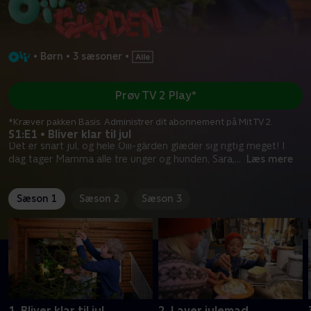
•
Børn
•
3 sæsoner
•
Prøv TV 2 Play*
*Kræver pakken Basis. Administrer dit abonnement på Mit TV 2.
S1:E1 • Bliver klar til jul
Det er snart jul, og hele Oiii-gården glæder sig rigtig meget! I
dag tager Mamma alle tre unger og hunden, Sara,
...
Læs mere
Sæson 1
Sæson 2
Sæson 3
1. Bliver klar til jul
2. Laver julemad