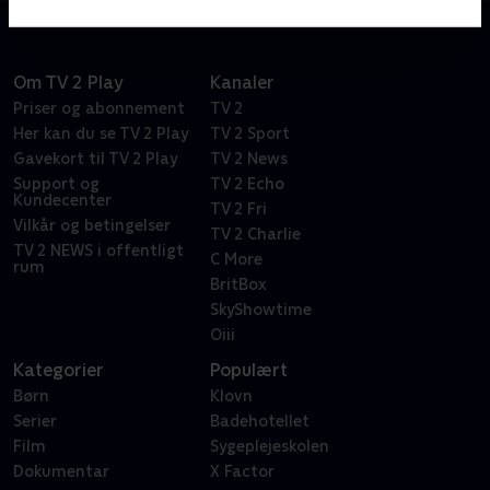
Om TV 2 Play
Kanaler
Priser og abonnement
TV 2
Her kan du se TV 2 Play
TV 2 Sport
Gavekort til TV 2 Play
TV 2 News
Support og
TV 2 Echo
Kundecenter
TV 2 Fri
Vilkår og betingelser
TV 2 Charlie
TV 2 NEWS i offentligt
C More
rum
BritBox
SkyShowtime
Oiii
Kategorier
Populært
Børn
Klovn
Serier
Badehotellet
Film
Sygeplejeskolen
Dokumentar
X Factor