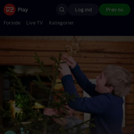
Log ind
Prøv nu
Forside
Live TV
Kategorier