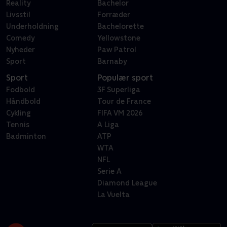
Reality
Bachelor
Livsstil
Forræder
Underholdning
Bachelorette
Comedy
Yellowstone
Nyheder
Paw Patrol
Sport
Barnaby
Sport
Populær sport
Fodbold
3F Superliga
Håndbold
Tour de France
Cykling
FIFA VM 2026
Tennis
A Liga
Badminton
ATP
WTA
NFL
Serie A
Diamond League
La Vuelta