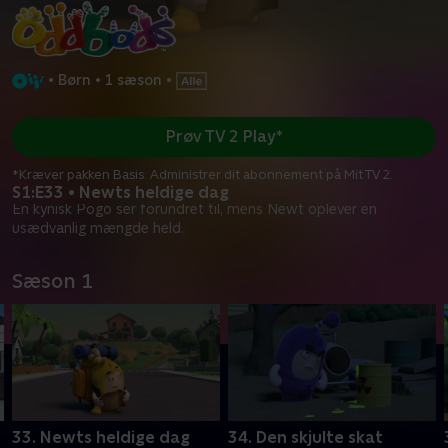
•
Børn
•
1 sæson
•
Prøv TV 2 Play*
*Kræver pakken Basis. Administrer dit abonnement på Mit TV 2.
S1:E33 • Newts heldige dag
En kynisk Pogo ser forundret til, mens Newt oplever en
usædvanlig mængde held.
Sæson 1
33. Newts heldige dag
34. Den skjulte skat