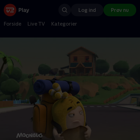
Log ind
Prøv nu
Forside
Live TV
Kategorier