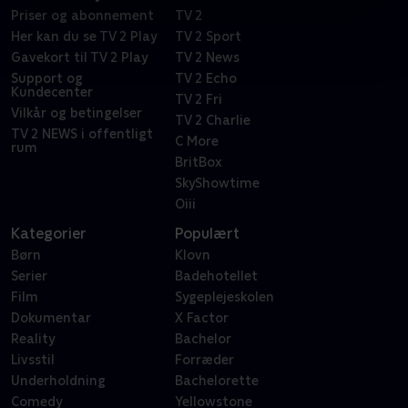
Priser og abonnement
TV 2
Her kan du se TV 2 Play
TV 2 Sport
Gavekort til TV 2 Play
TV 2 News
Support og
TV 2 Echo
Kundecenter
TV 2 Fri
Vilkår og betingelser
TV 2 Charlie
TV 2 NEWS i offentligt
C More
rum
BritBox
SkyShowtime
Oiii
Kategorier
Populært
Børn
Klovn
Serier
Badehotellet
Film
Sygeplejeskolen
Dokumentar
X Factor
Reality
Bachelor
Livsstil
Forræder
Underholdning
Bachelorette
Comedy
Yellowstone