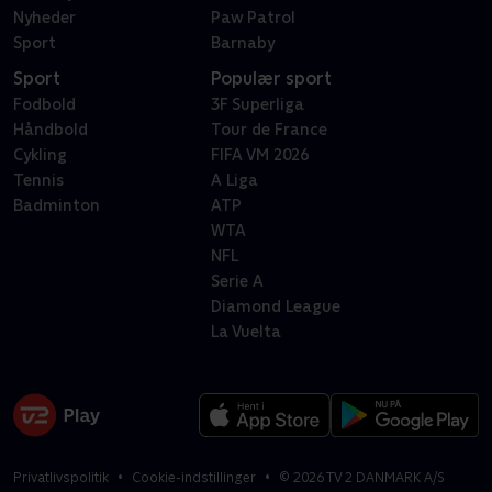
Nyheder
Paw Patrol
Sport
Barnaby
Sport
Populær sport
Fodbold
3F Superliga
Håndbold
Tour de France
Cykling
FIFA VM 2026
Tennis
A Liga
Badminton
ATP
WTA
NFL
Serie A
Diamond League
La Vuelta
Privatlivspolitik
Cookie-indstillinger
©
2026
TV 2 DANMARK A/S