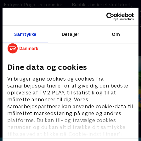
En kynisk Pogo ser forundret
Bubbles finder et skattekort,
til, mens Newt oplever en
der fører til et meget vigtigt og
usædvanlig mængde held.
værdifuldt fund
2. august 2025 • 7 min
2. august 2025 • 7 min
Samtykke
Detaljer
Om
Andre så også
Dine data og cookies
Vi bruger egne cookies og cookies fra
samarbejdspartnere for at give dig den bedste
oplevelse af TV 2 PLAY, til statistik og til at
målrette annoncer til dig. Vores
samarbejdspartnere kan anvende cookie-data til
målrettet markedsføring på egne og andres
Minibods
Teletubbies
platforme. Du kan til- og fravælge cookies
Børneserier • 1 sæsoner
Børneserier • 2
herunder, og du kan altid trække dit samtykke
tilbage ved at klikke på ’Cookie-indstillinger’ i
bunden af siden. Læs mere om hvordan TV 2